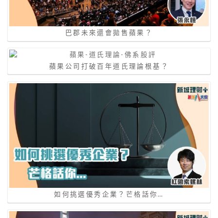
巴郡未來還會拋售蘋果？
蘋果公司打破百年道氏理論根基？
如何挑選優秀企業？芒格話你…