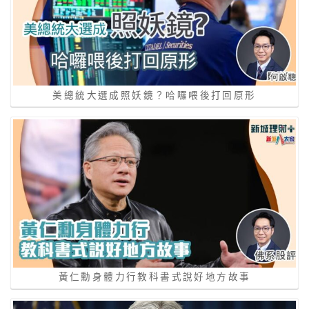
美總統大選成照妖鏡？哈囉喂後打回原形
黃仁勳身體力行教科書式說好地方故事