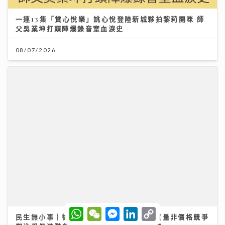
一連13集「賞心悅樂」姚心悅登陸新城夥拍黎莉開咪 師
父吳業坤打頭陣爆錄音室血淚史
08/07/2026
W
W
M
L
C
民生無小事｜徐英偉指本港酒店業靠服務質量非價格競爭
h
e
e
i
o