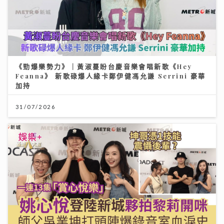
《勁爆樂勢力》｜黃淑蔓盼台慶音樂會唱新歌《Hey
Feanna》 新歌碌爆人緣卡鄭伊健馮允謙 Serrini 豪華
加持
31/07/2026