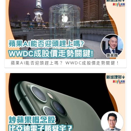
蘋果AI能否迎頭趕上嗎？ WWDC成股價走勢關鍵！