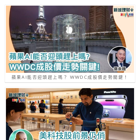
蘋果AI能否迎頭趕上嗎？ WWDC成股價走勢關鍵！