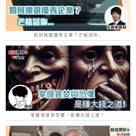
如何挑選優秀企業？芒格話你…
掌握貪婪與恐懼，是賺大錢之道！