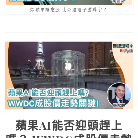
炒蘋果概念股 比亞迪電子勝舜宇？
蘋果AI能否迎頭趕上