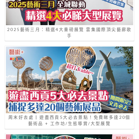
2025藝術三月：精選4大重磅展覽 雲集國際頂尖藝廊歌
手
周末好去處 | 遊盡西貢5大必去景點！免費睇多達20個
藝術品 + 工作坊/生態導賞/大型展覽