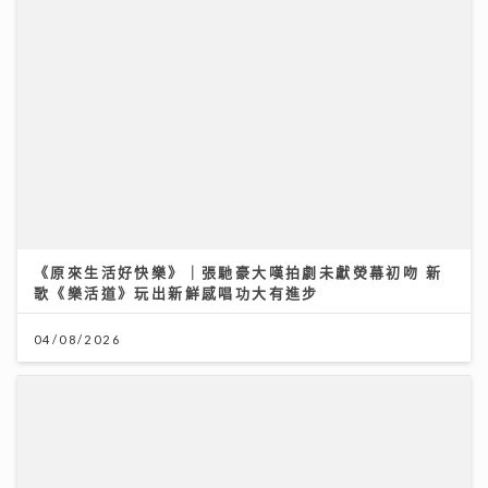
《原來生活好快樂》｜張馳豪大嘆拍劇未獻熒幕初吻 新
歌《樂活道》玩出新鮮感唱功大有進步
04/08/2026