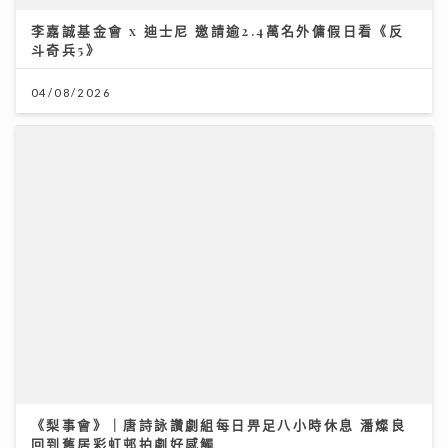
李嘉誠基金會 x 迪士尼 邀請逾2.4萬名外傭假日看《反
斗奇兵5》
04/08/2026
《梨事會》｜唐詩詠讚劇組每日畀足八小時休息 潘燦良
回到舊居彩虹邨拍劇好感觸