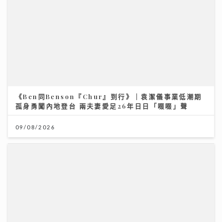
《Ben同Benson『Chur』到行》｜袁潔儀事業低潮期
孤身勇闖內地登台 兩夫妻愛足26年日日「啜啜」聲
09/08/2026