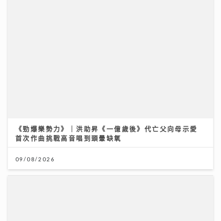
《勁爆樂勢力》｜洪助昇《一億歲後》代亡父向母示愛
首次作曲挑戰高音唱到頭暈缺氧
09/08/2026