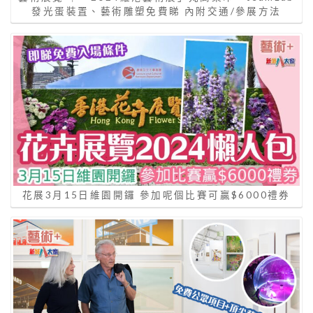
發光蛋裝置、藝術雕塑免費睇 內附交通/參展方法
花展3月15日維園開鑼 參加呢個比賽可贏$6000禮券