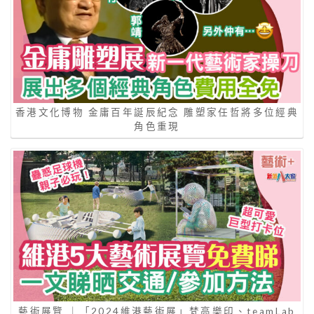
香港文化博物 金庸百年誕辰紀念 雕塑家任哲將多位經典
角色重現
藝術展覽 ｜「2024維港藝術展」梵高樂印、teamLab