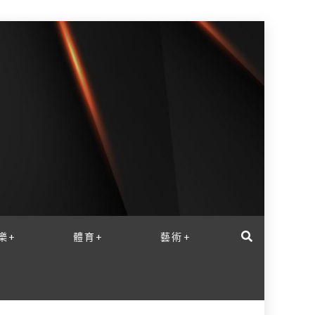
樂+
體育+
藝術+