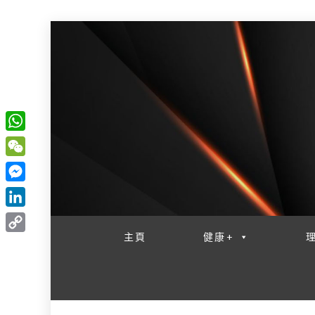
W
一網睇盡 八家大成
h
W
a
e
M
t
C
e
L
s
h
s
i
主頁
健康+
A
C
a
s
n
p
o
t
e
k
p
p
n
e
y
g
d