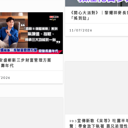
《開心大派對》｜黎耀祥麥長
「搖到攰」
11/07/2026
A 安盛嶄新三步財富管理方案
長壽年代
/2026
193宣傳新歌《呆等》吐露半
聲：學會放下執著 靠兄弟理
走出偏激
10/07/2026