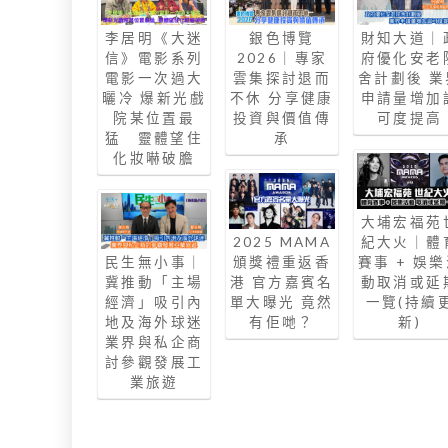
李居明《大迷
銀色博覽
財知大道｜
信》電影系列
2026｜專家
府優化安老
電影一次過大
雲集探討退而
舍計劃後 業
曬冷 爆新光戲
不休 分享健康
申請量增加
院某位置最
投資與價值傳
可度提高
猛 靈體望住
承
化妝嚇破膽
大埔宏福苑
2025 MAMA
紀大火｜體
民生無小事｜
頒獎禮重返香
賽事 + 娛
冀推動「主場
港 官方嘉賓名
動取消或延
經濟」吸引內
單大曝光 竟然
一覽(持續
地及海外球迷
有佢哋？
新)
業界與私企商
討參觀發展工
業旅遊