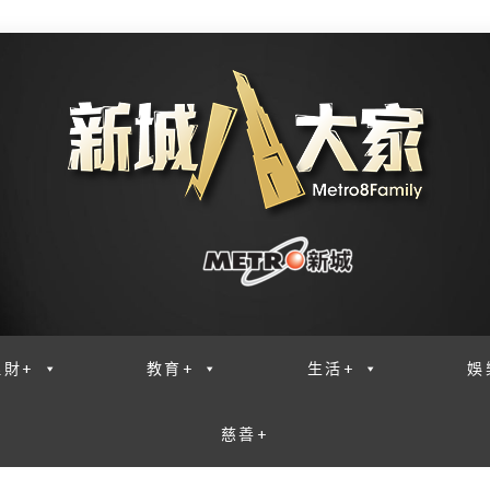
理財+
教育+
生活+
娛
慈善+