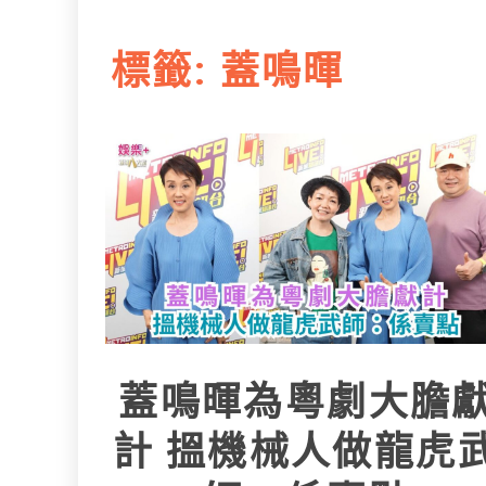
L
e
I
i
r
標籤:
蓋鳴暉
n
n
k
蓋鳴暉為粵劇大膽
計 搵機械人做龍虎