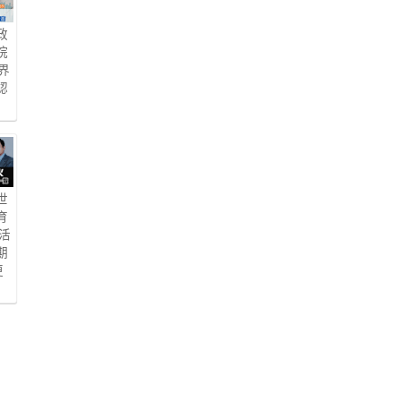
政
院
界
認
世
育
樂活
期
更