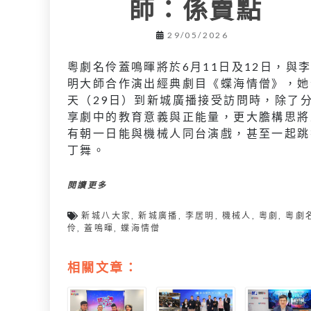
師：係賣點
29/05/2026
粵劇名伶蓋鳴暉將於6月11日及12日，與
明大師合作演出經典劇目《蝶海情僧》，她
天（29日）到新城廣播接受訪問時，除了
享劇中的教育意義與正能量，更大膽構思將
有朝一日能與機械人同台演戲，甚至一起跳
丁舞。
閱讀更多
新城八大家
,
新城廣播
,
李居明
,
機械人
,
粵劇
,
粵劇
伶
,
蓋鳴暉
,
蝶海情僧
相關文章：