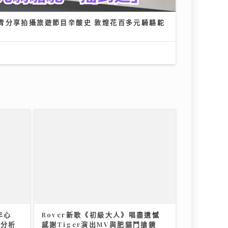
青分享拍攝旅遊節目辛酸史 敦煌花百多元騎駱駝
年心
Rover新歌《初級大人》唱盡遺憾
性分析
感謝Tiger演出MV與肥貓鬥搶鏡
09/07/2026