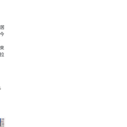
李居
今
分
來
拉
名