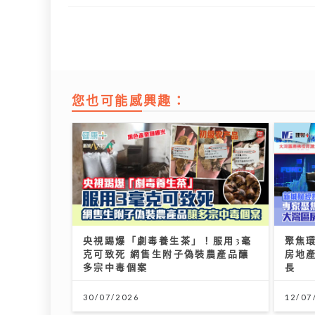
您也可能感興趣：
央視踢爆「劇毒養生茶」！服用3毫
聚焦
克可致死 網售生附子偽裝農產品釀
房地產
多宗中毒個案
長
30/07/2026
12/07