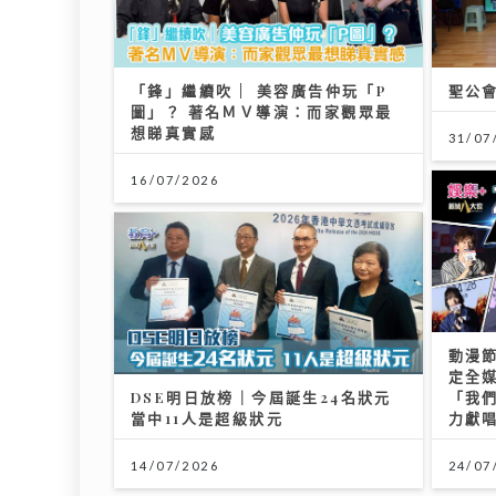
「鋒」繼續吹 | 美容廣告仲玩「P
聖公
圖」？ 著名ＭＶ導演：而家觀眾最
想睇真實感
31/07
16/07/2026
動漫節
定全媒
DSE明日放榜｜今屆誕生24名狀元
「我
當中11人是超級狀元
力獻
14/07/2026
24/07