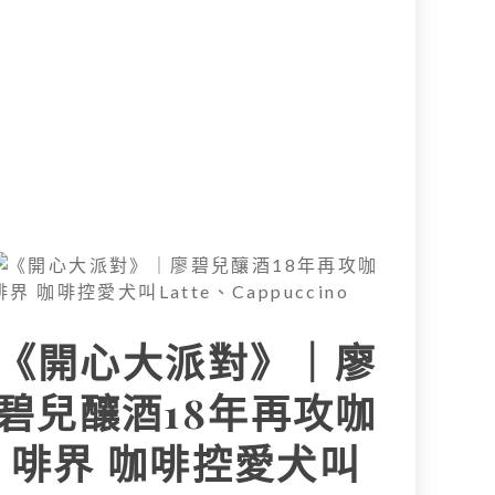
《開心大派對》｜廖
碧兒釀酒18年再攻咖
啡界 咖啡控愛犬叫