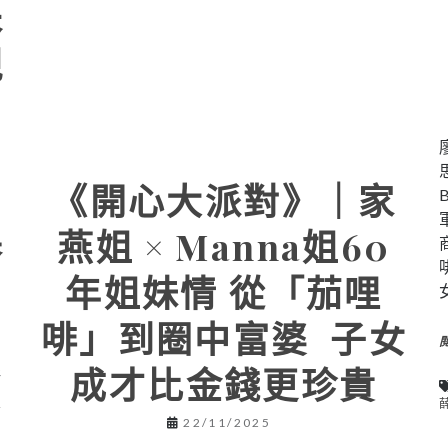
朱
現
《開心大派對》｜家
燕姐 × Manna姐60
春
年姐妹情 從「茄哩
啡」到圈中富婆 子女
成才比金錢更珍貴
新
及
因
22/11/2025