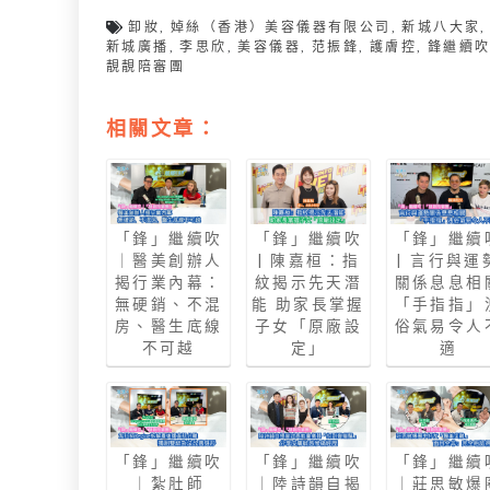
卸妝
,
婥絲（香港）美容儀器有限公司
,
新城八大家
,
新城廣播
,
李思欣
,
美容儀器
,
范振鋒
,
護膚控
,
鋒繼續
靚靚陪審團
相關文章：
「鋒」繼續吹
「鋒」繼續吹
「鋒」繼續
｜醫美創辦人
| 陳嘉桓：指
| 言行與運
揭行業內幕：
紋揭示先天潛
關係息息相
無硬銷、不混
能 助家長掌握
「手指指」
房、醫生底線
子女「原廠設
俗氣易令人
不可越
定」
適
「鋒」繼續吹
「鋒」繼續吹
「鋒」繼續
｜紮肚師
｜陸詩韻自揭
｜莊思敏爆