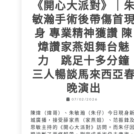
《開心大派對》｜
敏瀚手術後帶傷首
身 專業精神獲讚 陳
煒讚家燕姐舞台魅
力 跳足十多分鐘
三人暢談馬來西亞
晚演出
07/02/2026
陳煒（煒哥）、朱敏瀚（朱仔）今日現身
城廣播，接受薛家燕（家燕姐）、范振鋒
思敏主持的《開心大派對》訪問。而朱仔