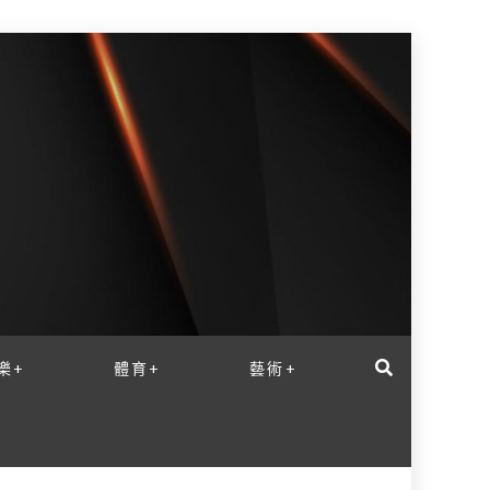
樂+
體育+
藝術+