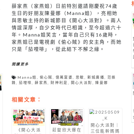
，
薛家燕（家燕姐）日前特別邀請剛慶祝74歲
主
生日的好朋友陳曼娜（Manna姐），亮相她
與思敏主持的新城節目《開心大派對》。兩人
情誼深厚，自少女時代已相識，至今超過六十
年。Manna姐笑言，當年自己只有16歲時，
家燕姐已是電視劇《偷心賊》的女主角，而她
只是「茄哩啡」，從此結下不解之緣。
閱讀更多
Manna姐
,
偷心賊
,
億萬富婆
,
思敏
,
新城廣播
,
范振
鋒
,
茄哩啡
,
薛家燕
,
財神利是
,
開心大派對
,
陳曼娜
相關文章：
曼
佳
技
開心大派對｜
《開心大派
莊錠欣大爆在
三位能幹媽媽