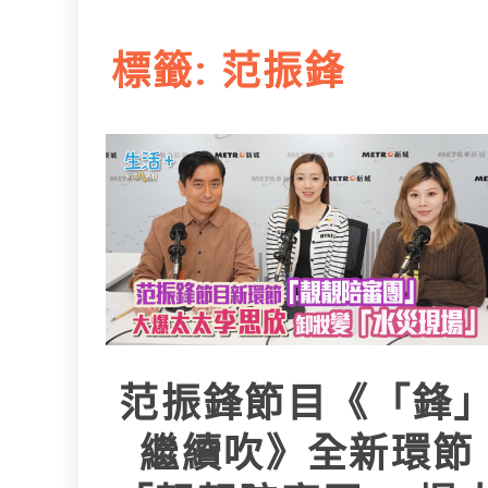
L
e
I
i
r
標籤:
范振鋒
n
n
k
范振鋒節目《「鋒
繼續吹》全新環節