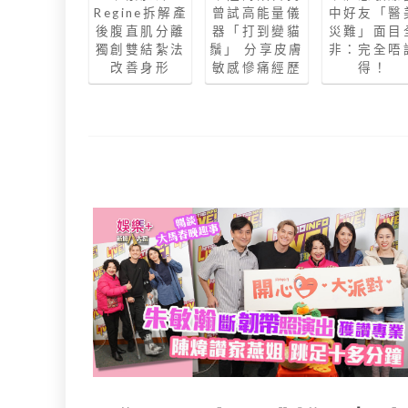
Regine拆解產
曾試高能量儀
中好友「醫
後腹直肌分離
器「打到變貓
災難」面目
獨創雙結紮法
鬚」 分享皮膚
非：完全唔
改善身形
敏感慘痛經歷
得！