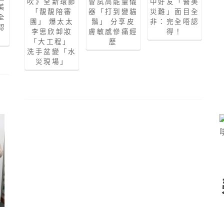
吹》全新環節
曾試高能量儀
中好友「醫美
美
「靚靚陪審
器「打到變貓
災難」面目全
全
團」 爆太太
鬚」 分享皮
非：完全唔認
認
李思欣卸妝
膚敏感慘痛經
得！
「大工程」
歷
洗手盆變「水
災現場」