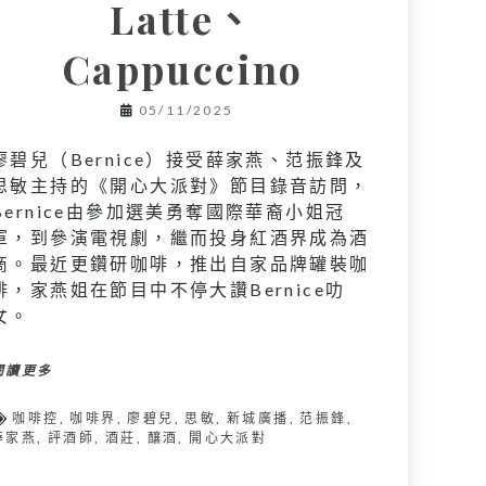
Latte、
Cappuccino
05/11/2025
廖碧兒（Bernice）接受薛家燕、范振鋒及
思敏主持的《開心大派對》節目錄音訪問，
Bernice由參加選美勇奪國際華裔小姐冠
軍，到參演電視劇，繼而投身紅酒界成為酒
商。最近更鑽研咖啡，推出自家品牌罐裝咖
啡，家燕姐在節目中不停大讚Bernice叻
女。
閱讀更多
咖啡控
,
咖啡界
,
廖碧兒
,
思敏
,
新城廣播
,
范振鋒
,
薛家燕
,
評酒師
,
酒莊
,
釀酒
,
開心大派對