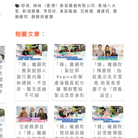
卸妝
,
婥絲（香港）美容儀器有限公司
,
新城八大
家
,
新城廣播
,
李思欣
,
美容儀器
,
范振鋒
,
護膚控
,
鋒
吹
,
繼續吹
,
靚靚陪審團
相關文章：
「鋒」繼續吹
「鋒」繼續吹
「鋒」繼續吹
吹
｜醫美創辦人
｜紮肚師
| 陳嘉桓：指
勢
揭行業內幕：
Regine拆解
紋揭示先天潛
關
無硬銷、不混
產後腹直肌分
能 助家長掌
洩
房、醫生底線
離 獨創雙結
握子女「原廠
不
不可越
紮法改善身形
設定」
范振鋒節目
「鋒」繼續吹
「鋒」繼續吹
吹
《「鋒」繼續
｜陸詩韻自揭
｜莊思敏爆圈
圈