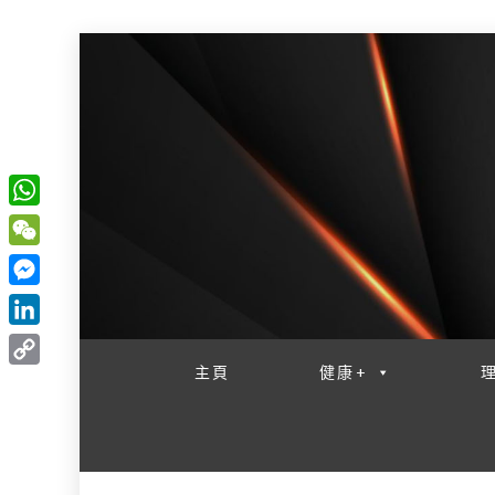
W
一網睇盡 八家大成
h
W
a
e
M
t
C
e
L
s
h
s
i
主頁
健康+
A
C
a
s
n
p
o
t
e
k
p
p
n
e
y
g
d