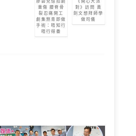
廖碧兒憶拍劇
《開心大派
重傷 腰脊骨
對》訪問 黃
裂忍痛開工
劍文想拜師學
劇集煞青即做
做司儀
手術：唔知行
唔行得番