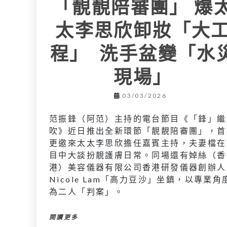
「靚靚陪審團」 爆
太李思欣卸妝「大
程」 洗手盆變「水
現場」
03/03/2026
范振鋒（阿范）主持的電台節目《「鋒」繼
吹》近日推出全新環節「靚靚陪審團」，首
更邀來太太李思欣擔任嘉賓主持，夫妻檔在
目中大談扮靚護膚日常。同場還有婥絲（香
港）美容儀器有限公司香港研發儀器創辦人
Nicole Lam「高力豆沙」坐鎮，以專業角
為二人「判案」。
閱讀更多