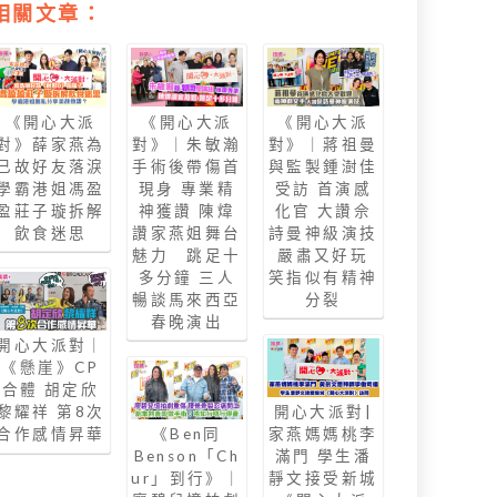
相關文章：
《開心大派
《開心大派
《開心大派
對》薛家燕為
對》｜朱敏瀚
對》｜蔣祖曼
已故好友落淚
手術後帶傷首
與監製鍾澍佳
學霸港姐馮盈
現身 專業精
受訪 首演感
盈莊子璇拆解
神獲讚 陳煒
化官 大讚佘
飲食迷思
讚家燕姐舞台
詩曼神級演技
魅力 跳足十
嚴肅又好玩
多分鐘 三人
笑指似有精神
暢談馬來西亞
分裂
春晚演出
開心大派對｜
《懸崖》CP
合體 胡定欣
黎耀祥 第8次
開心大派對|
合作感情昇華
《Ben同
家燕媽媽桃李
Benson「Ch
滿門 學生潘
ur」到行》｜
靜文接受新城