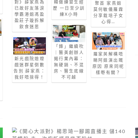
對》薛家燕為
韓做練習生經
神
聚首 家燕姐
已故好友落淚
歷 一日至少訓
莫何敏儀羅霖
學霸港姐馮盈
練X小時
分享栽培子女
盈莊子璇拆解
心得…
飲食迷思
玥
「鋒」繼續吹
得
｜醫美創辦人
羅家英解構唔
驚
新光戲院熄燈
揭行業內幕：
睇阿姐演出嘅
戲迷群星倒數
無硬銷、不混
原因 原來同呢
告別 薛家燕：
房、醫生底線
樣嘢有關？
仍
我好唔捨得！
不可越
加
大