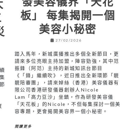
發美容儀界「天花
太
板」 每集揭開一個
工
美容小秘密
災
27/02/2026
踏入馬年，新城廣播推出多個全新節目，更
請來多位亮眼主持加盟，陣容勁強，其中范
振鋒（阿范）主持的新城知訊台節目
續
《「鋒」繼續吹》，近日推出全新環節「靚
集
靚陪審團」，請來婥絲（香港）美容儀器有
節
限公司香港研發儀器創辦人Nicole
Lam「高力豆沙」坐鎮，作為研發美容儀
「天花板」的Nicole，不但每集探討一個美
度
容專題，更會揭開美容界一個小秘密。
閱讀更多