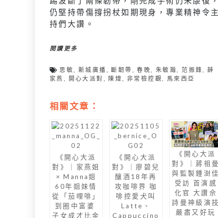
踢波斷了兩條韌帶，剛完成手術仍未康復
仍堅持帶傷撐拐杖如期現身，專業精神令
持們大讚。
閱讀更多
思敏
,
新城廣播
,
斷韌帶
,
春晚
,
朱敏瀚
,
范振鋒
,
薛
家燕
,
開心大派對
,
陳煒
,
非常檢控觀
,
馬來西亞
相關文章：
《開心大派
《開心大派
《開心大派
對》｜蔣祖
對》｜家燕姐
對》｜廖碧兒
與監製鍾澍
× Manna姐
釀酒18年再
受訪 首演感
60年姐妹情
攻咖啡界 咖
化官 大讚佘
從「茄哩啡」
啡控愛犬叫
詩曼神級演
到圈中富婆
Latte、
嚴肅又好玩
子女成才比金
Cappuccino