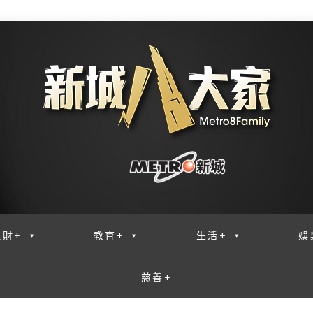
理財+
教育+
生活+
娛
慈善+