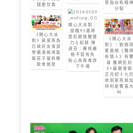
笑指似有精
錢更珍貴
分裂
開心大派對｜
胡楓95歲再
《開心大派
登紅館挑戰健
《開心大派
對》薛家燕為
力士紀錄 陳
對》｜劉佩
已故好友落淚
淑芬：審核嚴
蒙面唱《難
學霸港姐馮盈
格不容有失
有情人》有
盈莊子璇拆解
貼心為長者改
喜 獲網民封
飲食迷思
下午場
S+最靚港姐
正月初十九
收到家燕姐
持利是驚喜
叫