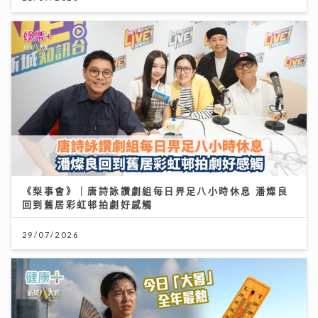
《梨事會》｜唐詩詠讚劇組每日畀足八小時休息 潘燦良
回到舊居彩虹邨拍劇好感觸
29/07/2026