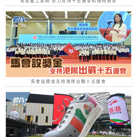
馬會義工誓師 全力支持十五運會和殘特奧會
馬會設獎金支持港隊出戰十五運會