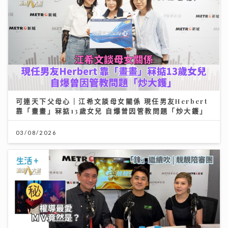
可連天下父母心｜江希文談母女關係 現任男友Herbert
靠「畫畫」冧掂13歲女兒 自爆曾因管教問題「炒大鑊」
03/08/2026