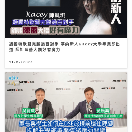
憑獨特歌聲完勝過百對手 華納新人Kacey大學畢業即出
道 師姐陳蕾大讚好有魔力
21/07/2026