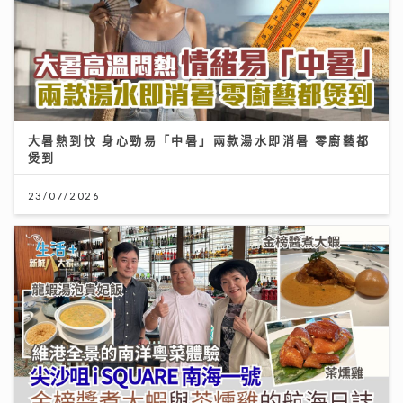
大暑熱到忟 身心勁易「中暑」兩款湯水即消暑 零廚藝都
煲到
23/07/2026