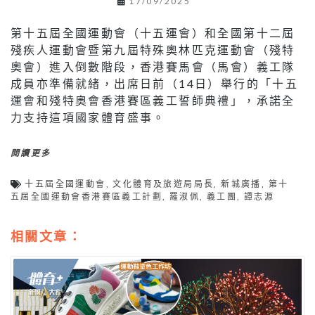
17/09/2025
第十五屆全國運動會（十五運會）和全國第十二屆
殘疾人運動會暨第九屆特殊奧林匹克運動會（殘特
奧會）進入倒數階段，香港賽馬會（馬會）義工隊
成員亦準備就緒，出席日前（14日）舉行的「十五
運會和殘特奧會香港賽區義工誓師典禮」，承諾全
力支持這項國家體育盛事。
閱讀更多
十五屆全國運動會
,
文化體育及旅遊局局長
,
新城廣播
,
第十
五屆全國運動會香港賽區義工計劃
,
羅淑佩
,
義工團
,
譚志源
相關文章：