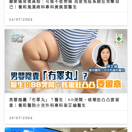
關節痛背後真相：可能不是勞損 而是免疫系統在攻擊自
己｜養和風濕病科專科黃佩茵醫生
16/07/2026
男嬰陰囊「冇睪丸」？醫生：BB哭鬧、咳嗽肚凸凸要留
意｜養和醫院小兒外科專科梁芷綸醫生
23/07/2026