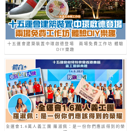
十五運會建築裝置中環啟德登場 兩場免費工作坊 體驗
DIY樂趣
全運會1.6萬人義工團 羅淑佩：是一份你們應該得到的榮