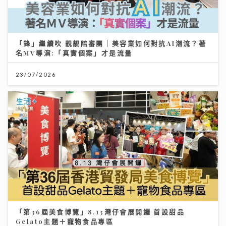
「鋒」繼續吹 靚靚陪審團 | 美容業如何對抗AI潮流？著
名MV導演:「真實個案」才是流量
23/07/2026
「第36屆美食博覽」8.13灣仔會展開鑼 首設甜品
Gelato主題＋寵物食品專區