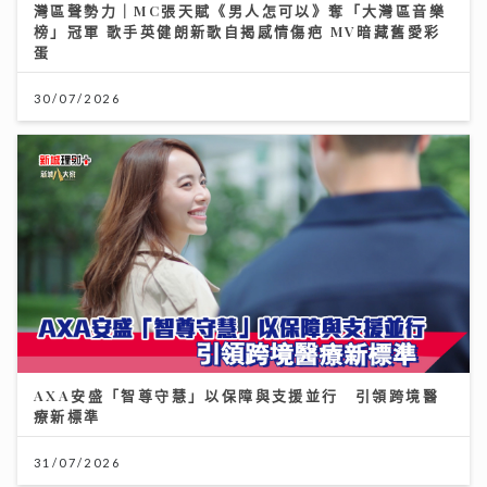
灣區聲勢力｜MC張天賦《男人怎可以》奪「大灣區音樂
榜」冠軍 歌手英健朗新歌自揭感情傷疤 MV暗藏舊愛彩
蛋
30/07/2026
AXA安盛「智尊守慧」以保障與支援並行 引領跨境醫
療新標準
31/07/2026