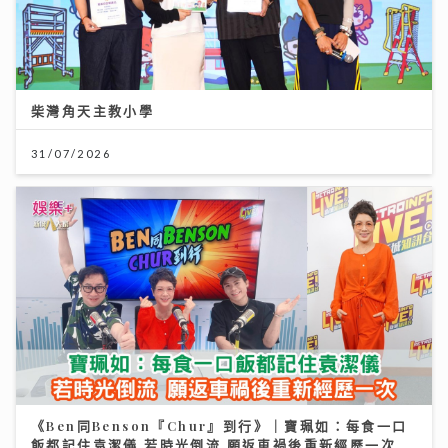
柴灣角天主教小學
31/07/2026
《Ben同Benson『Chur』到行》｜寶珮如：每食一口
飯都記住袁潔儀 若時光倒流 願返車禍後重新經歷一次