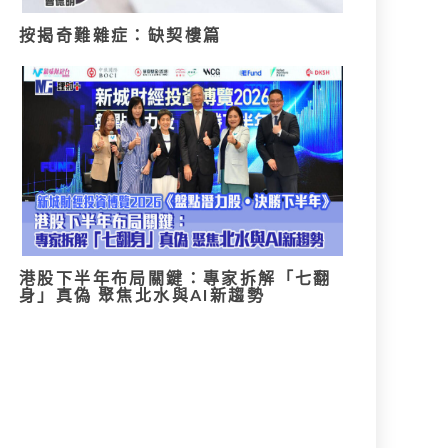
按揭奇難雜症：缺契樓篇
港股下半年布局關鍵：專家拆解「七翻
身」真偽 聚焦北水與AI新趨勢