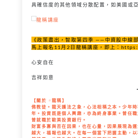
具確信度的其他領域分散配置，如美國或
《政策盡出，智取第四季 ——中資股中線
馬上報名11月2日龍稱講座，即上：https://bi
⼼安⾃在
吉祥如意
【關於 #龍稱】
佛教徒。龍天護法之象，心法相稱之本。少年時
年。投資既是個人興趣，亦為終身事業。曾任職
曾就職於歐美投資銀行。
財富多寡與否在因果，也在心量，因果展現為運
越大，福報也越大。在每一個當下把握主動，以