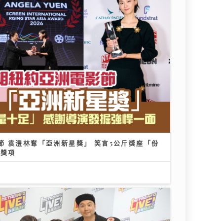
節 袁澧林奪「亞洲新星獎」 笑言5公斤獎座「份
多獎項