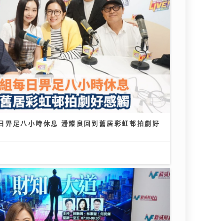
日畀足八小時休息 潘燦良回到舊居彩虹邨拍劇好