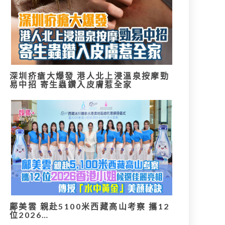
深圳疥瘡大爆發 港人北上浸溫泉按摩勁
易中招 寄生蟲鑽入皮膚惹全家
鄺美雲 親赴5100米西藏高山考察 攜12
位2026…