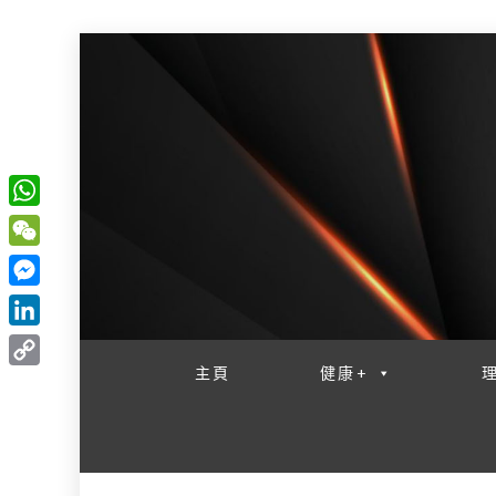
W
一網睇盡 八家大成
h
W
a
e
M
t
C
e
L
s
h
s
i
主頁
健康+
A
C
a
s
n
p
o
t
e
k
p
p
n
e
y
g
d