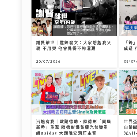
謝賢離世｜霆鋒發文：大家想起我父
「鋒」
親 不用哭 他會覺得不夠瀟灑
成疑
20/07/2026
08/07
沿途有我｜歐陽德勛、陳德彰「同屆
世界盃
新秀」重聚 陳德彰爆黃耀光曾邀重
自帶
組Raidas 大讚晚安莉莉主音
光Al