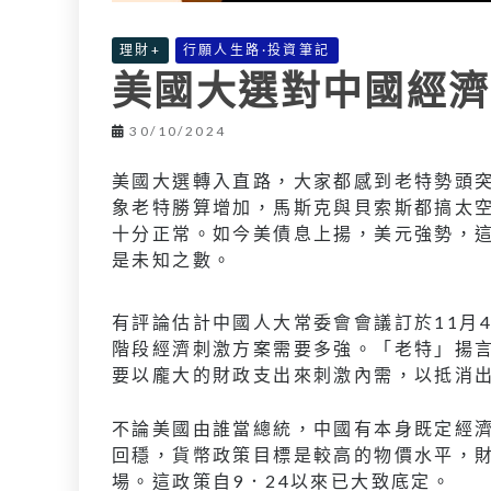
理財+
行願人生路·投資筆記
美國大選對中國經濟
30/10/2024
美國大選轉入直路，大家都感到老特勢頭
象老特勝算增加，馬斯克與貝索斯都搞太
十分正常。如今美債息上揚，美元強勢，這都
是未知之數。
有評論估計中國人大常委會會議訂於11月
階段經濟刺激方案需要多強。「老特」揚言
要以龐大的財政支出來刺激內需，以抵消
不論美國由誰當總統，中國有本身既定經
回穩，貨幣政策目標是較高的物價水平，
場。這政策自9．24以來已大致底定。