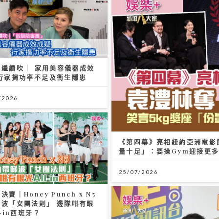
繼續吹 | 家用美容儀器成效
 行家揭功率不足及衞生隱患
/2026
《第四幕》亮相紐約亞洲電影
量十足」：要操Gym迎接更
25/07/2026
決賽｜Honey Punch x N5
睇波「女團法則」 邊隊咁有眼
l-in西班牙？