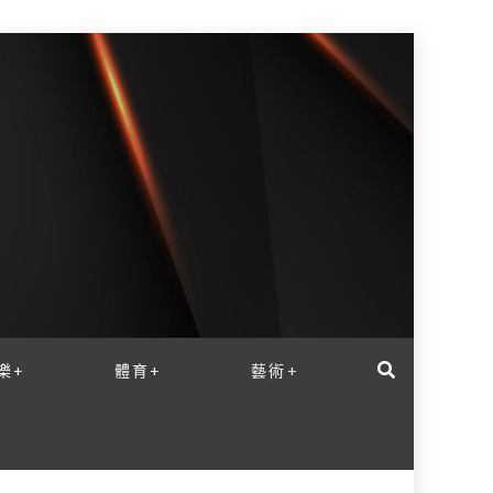
樂+
體育+
藝術+