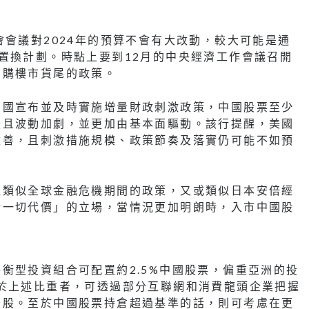
會會議對2024年的預算不會有大改動，較大可能是通
置換計劃。時點上要到12月的中央經濟工作會議召開
回購樓市貨尾的政策。
中國宣布並及時實施增量財政刺激政策，中國股票至少
緩且波動加劇，並更加由基本面驅動。該行提醒，美國
改善，且刺激措施規模、政策節奏及落實仍可能不如預
取類似全球金融危機期間的政策，又或類似日本安倍經
惜一切代價」的立場，當情況更加明朗時，入市中國股
衡型投資組合可配置約2.5%中國股票，偏重亞洲的投
於上述比重者，可透過部分互聯網和消費龍頭企業把握
守股。至於中國股票持倉超過基準的話，則可考慮在更