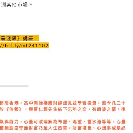
亞洲其他市場。
部署淺思》講座！
t.ly/mf241102
移居香港，高中開始接觸財經訊息並學習投資，至今凡三十
於《信報》，與曹仁超先生結下忘年之交，有師徒之情。後
氣與能力，心量可改理解為布施、渴望、蓄水池等等，心量
積極態度守護財富乃至人生愿望，財富增長、心想事成是必