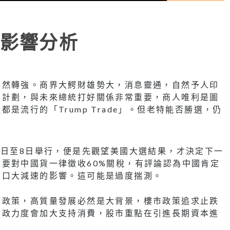
影響分析
突然轉強。商界大鰐財雄勢大，消息靈通，自然予人印
空計劃，與未來總統打好關係非常重要，商人唯利是圖
是流行的「Trump Trade」。但老特能否勝選，仍
4日至8日舉行，便是先觀望美國大選結果，才決定下一
要對中國貨一律徵收60%關稅，有評論認為中國肯定
出口大減速的影響。這可能是過度揣測。
濟政策，高質量發展必然是大背景，樓市政策追求止跌
財政力度會加大支持消費，股市重點在引進長期資本進