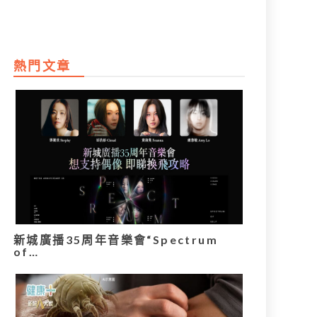
熱門文章
新城廣播35周年音樂會“Spectrum
of…