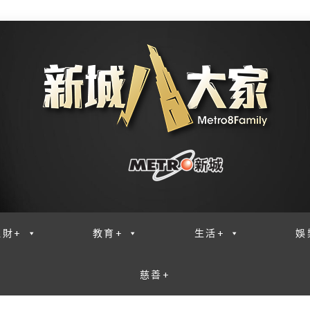
理財+
教育+
生活+
娛
慈善+