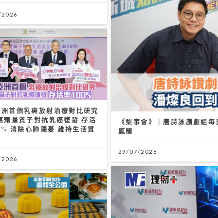
/2026
亞洲首個乳癌放射治療對比研究
高劑量質子對抗乳癌復發 存活
《梨事會》｜唐詩詠讚劇組每
0% 消除心肺隱憂 維持生活質
感觸
29/07/2026
/2026