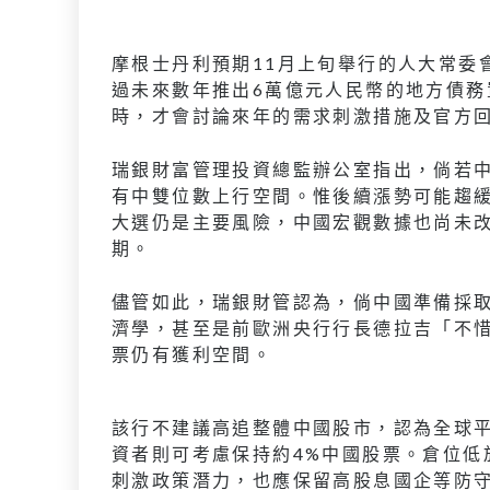
摩根士丹利預期11月上旬舉行的人大常委
過未來數年推出6萬億元人民幣的地方債務
時，才會討論來年的需求刺激措施及官方
瑞銀財富管理投資總監辦公室指出，倘若
有中雙位數上行空間。惟後續漲勢可能趨
大選仍是主要風險，中國宏觀數據也尚未
期。
儘管如此，瑞銀財管認為，倘中國準備採
濟學，甚至是前歐洲央行行長德拉吉「不
票仍有獲利空間。
該行不建議高追整體中國股市，認為全球平
資者則可考慮保持約4%中國股票。倉位低
刺激政策潛力，也應保留高股息國企等防