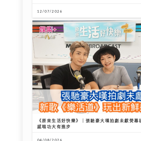
《原來生活好快樂》｜張馳豪大嘆拍劇未獻熒幕
鄺美雲 親赴5100米西藏高山考察
世界
感唱功大有進步
攜12位2026 香港小姐 候選佳麗亮
擊西班
相 傳授「水中黃金」美顏秘訣
入球
04/08/2026
30/07/2026
20/07