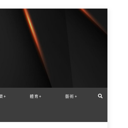
樂+
體育+
藝術+