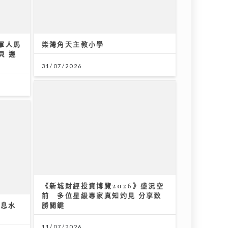
31/07/2026
食坊演出 女團成員分享睇波心得同場展現球技
《新城財經投資博覽2026》盛況空
前 多位星級專家真知灼見 分享致
按息水
勝關鍵
11/07/2026