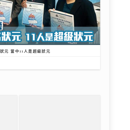
狀元 當中11人是超級狀元
場
軍人馬
柴灣角天主教小學
貝 邊