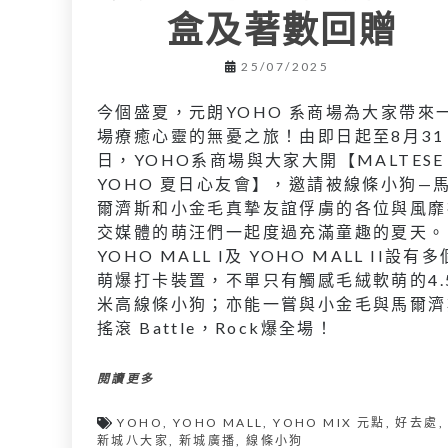
盒及著數回贈
25/07/2025
今個盛夏，元朗YOHO 系商場為大家帶來
場療癒心靈的無憂之旅！由即日起至8月31
日，YOHO系商場與大家大開【MALTESE 
YOHO 夏日心友會】，邀請被線條小狗—
爾濟斯和小金毛真摯友誼俘虜的各位與風靡
交媒體的萌汪們一起度過充滿童趣的夏天。
YOHO MALL I及 YOHO MALL II設有多
萌爆打卡裝置，不單只有觸感毛絨軟萌的4.
米高線條小狗；亦能一嘗與小金毛與馬爾濟
搖滾 Battle，Rock爆全場！
閱讀更多
YOHO
,
YOHO MALL
,
YOHO MIX 元點
,
好去處
,
新城八大家
,
新城廣播
,
線條小狗