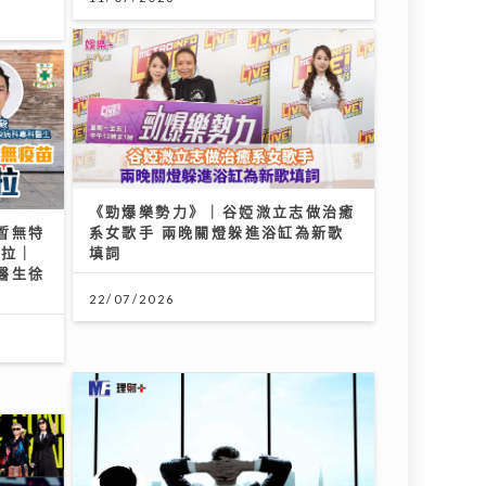
億歲後》代亡父向母示愛 首次作曲挑戰高音唱到
《勁爆樂勢力》｜谷婭溦立志做治癒
暫無特
系女歌手 兩晚關燈躲進浴缸為新歌
波拉｜
填詞
醫生徐
22/07/2026
惡劣天
一生的事業
宇尾場
14/07/2026