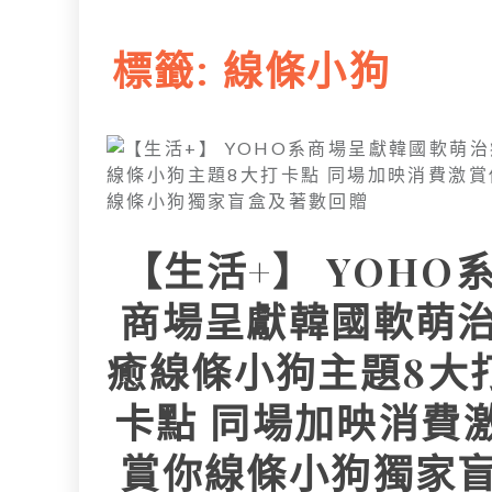
L
e
I
i
r
標籤:
線條小狗
n
n
k
【生活+】 YOHO
商場呈獻韓國軟萌
癒線條小狗主題8大
卡點 同場加映消費
賞你線條小狗獨家