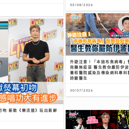
《勁爆樂勢力》｜洪助昇《一
頭暈缺氧
09/08/2026
外遊注意！「本迪布焦病毒」
效藥無疫苗 醫生教你嚴防伊
養和醫院感染及傳染病科專科
詩駿醫生
30/07/2026
初吻 新歌《樂活道》玩出新鮮
盃決賽｜球迷逼爆黃埔美食坊直
DSE放榜2026終極懶人包｜
牙奪冠 300吋巨型大屏幕睇
氣安排＋物品清單+重要日程
勁震撼
14/07/2026
/2026
Jason20週年演唱會｜陳柏