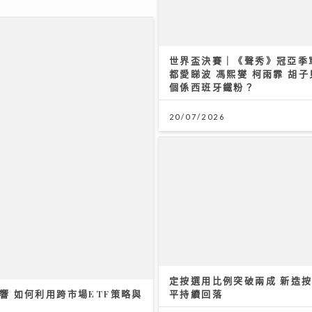
個係西班牙鐵粉？
/2026
20/07/2026
古淖文率多位歌手黃埔天地美
19/07/2026
響 如何利用跨市場ETF策略與
定按選用比例突破兩成 新造
平持續回落
03/08/2026
ll圓夢｜馮允謙首個全英文歌音
近千Fans企住撐震撼全場 宣
消息新碟出「彩膠」
/2026