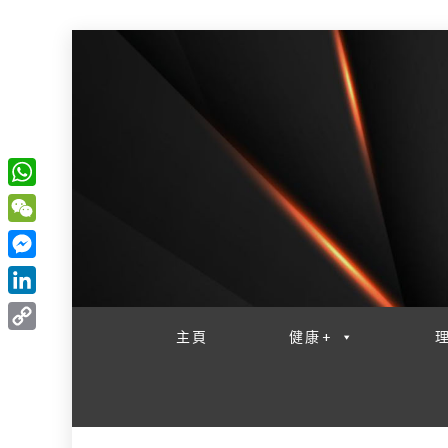
W
一網睇盡 八家大成
h
W
a
e
M
t
C
e
L
s
h
s
i
主頁
健康+
A
C
a
s
n
p
o
t
e
k
p
p
n
e
y
g
d