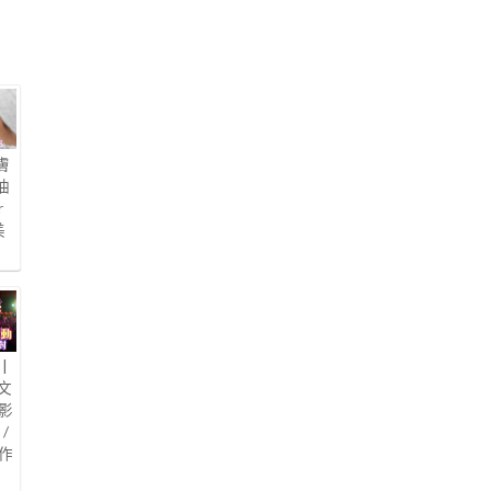
膚
油
r
美
|
文
影
/
作