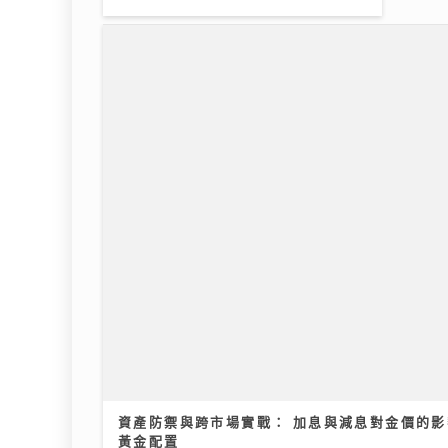
英健朗新歌自揭感情傷疤 MV暗藏舊
31/07
愛彩蛋
30/07/2026
資產防禦與跨市場實戰： 加息與減息對金價的影
黃金配置
12/07/2026
《梨事會》｜唐詩詠讚劇組每日畀足
Chi
八小時休息 潘燦良回到舊居彩虹邨
樂會 
拍劇好感觸
布好
29/07/2026
10/07