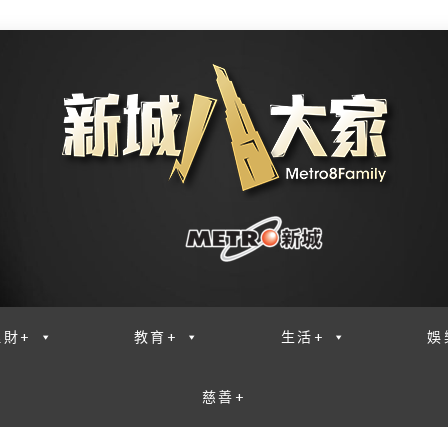
理財+
教育+
生活+
娛
慈善+