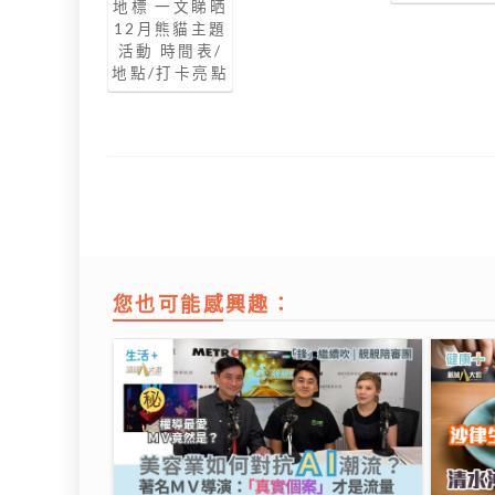
地標 一文睇晒
12月熊貓主題
活動 時間表/
地點/打卡亮點
您也可能感興趣：