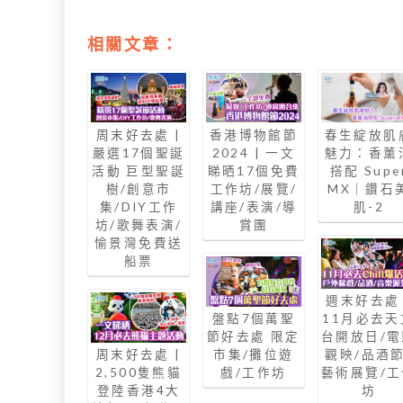
相關文章：
周末好去處 |
香港博物館節
春生綻放肌
嚴選17個聖誕
2024 | 一文
魅力：香薰
活動 巨型聖誕
睇晒17個免費
搭配 Supe
樹/創意市
工作坊/展覽/
MX｜鑽石
集/DIY工作
講座/表演/導
肌-2
坊/歌舞表演/
賞團
愉景灣免費送
船票
週末好去處 
盤點7個萬聖
11月必去天
節好去處 限定
台開放日/電
周末好去處 |
市集/攤位遊
觀映/品酒節
2,500隻熊貓
戲/工作坊
藝術展覽/工
登陸香港4大
坊