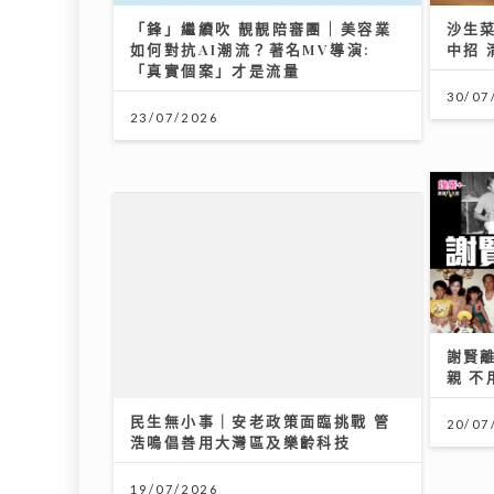
「鋒」繼續吹 靚靚陪審團 | 美容業
2026年上半年樓按市場回顧
沙生菜
大暑
如何對抗AI潮流？著名MV導演:
中招 
一文
「真實個案」才是流量
20/07/2026
30/07
23/07
23/07/2026
謝賢
民生無小事｜安老政策面臨挑戰 管
親 不
浩鳴倡善用大灣區及樂齡科技
20/07
19/07/2026
灣區聲勢力｜MC張天賦《男人怎可
李求
以》奪「大灣區音樂榜」冠軍 歌手