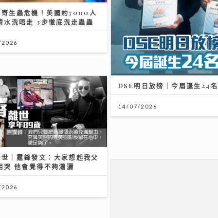
寄生蟲危機！美國約7000人
養生｜吹錯冷氣比中暑更傷身！
清水洗唔走 3步徹底洗走蟲蟲
睇清老中青降溫法
/2026
/2026
DSE明日放榜｜今屆誕生24名
展望 2026 年下半年樓按市
14/07/2026
27/07/2026
離世｜霆鋒發文：大家想起我父
用哭 他會覺得不夠瀟灑
/2026
恩紀念中學
世界盃決賽｜《聲秀》冠亞季
都愛睇波 馮熙燮 柯雨霏 胡子