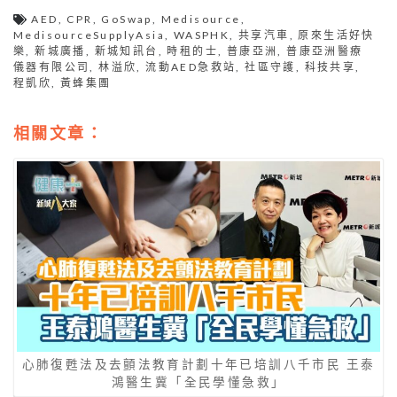
AED
,
CPR
,
GoSwap
,
Medisource
,
MedisourceSupplyAsia
,
WASPHK
,
共享汽車
,
原來生活好快
樂
,
新城廣播
,
新城知訊台
,
時租的士
,
普康亞洲
,
普康亞洲醫療
儀器有限公司
,
林溢欣
,
流動AED急救站
,
社區守護
,
科技共享
,
程凱欣
,
黃蜂集團
相關文章：
心肺復甦法及去顫法教育計劃十年已培訓八千市民 王泰
鴻醫生冀「全民學懂急救」