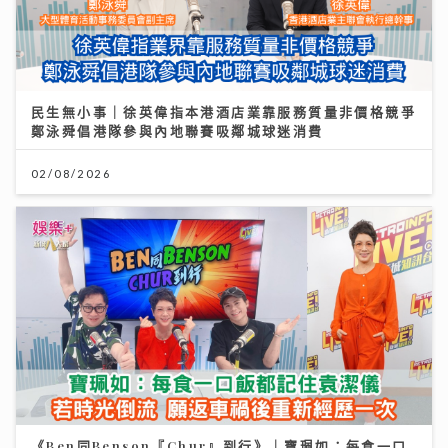
民生無小事｜徐英偉指本港酒店業靠服務質量非價格競爭
鄭泳舜倡港隊參與內地聯賽吸鄰城球迷消費
02/08/2026
《Ben同Benson『Chur』到行》｜寶珮如：每食一口