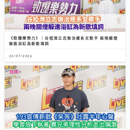
《勁爆樂勢力》｜谷婭溦立志做治癒系女歌手 兩晚關燈
躲進浴缸為新歌填詞
22/07/2026