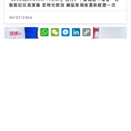
飯都記住袁潔儀 若時光倒流 願返車禍後重新經歷一次
30/07/2026
W
W
M
L
C
h
e
e
i
o
a
C
s
n
p
t
h
s
k
y
s
a
e
e
L
A
t
n
d
i
p
g
I
n
p
e
n
k
r
《Ben同Benson『Chur』到行》｜拍攝《繁花》獲王
家衛鼓勵臨場爆肚 Yumiko由出道至今不停學習自謔似
龜
25/07/2026