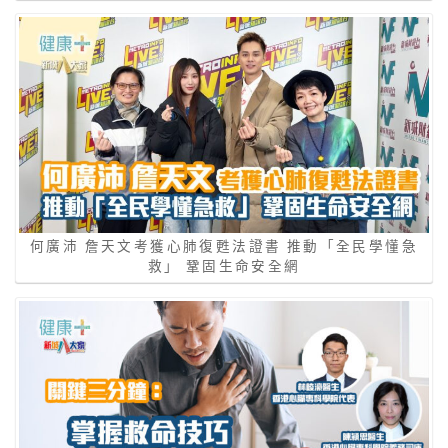
何廣沛 詹天文考獲心肺復甦法證書 推動「全民學懂急
救」 鞏固生命安全網