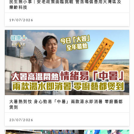
民生無小事｜安老政策面臨挑戰 管浩鳴倡善用大灣區及
樂齡科技
19/07/2026
大暑熱到忟 身心勁易「中暑」兩款湯水即消暑 零廚藝都
煲到
23/07/2026