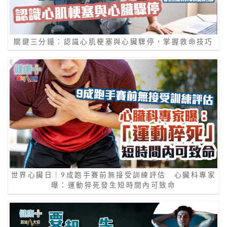
關鍵三分鐘：認識心肌梗塞與心臟驟停，掌握救命技巧
世界心臟日｜9成跑手賽前無接受訓練評估 心臟科專家
曝：運動猝死發生短時間內可致命