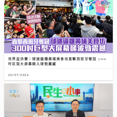
世界盃決賽｜球迷逼爆黃埔美食坊直擊西班牙奪冠 300
吋巨型大屏幕睇入球勁震撼
20/07/2026