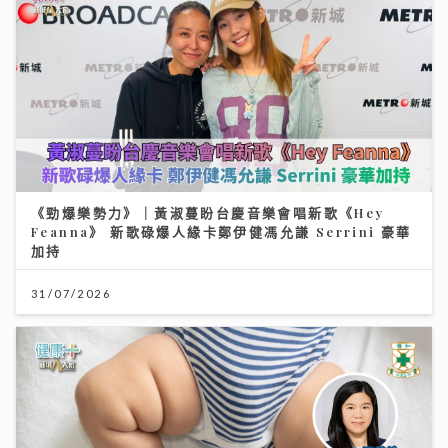
《勁爆樂勢力》｜黃淑蔓盼台慶音樂會唱新歌《Hey
Feanna》 新歌碌爆人緣卡鄭伊健馮允謙 Serrini 豪華
加持
31/07/2026