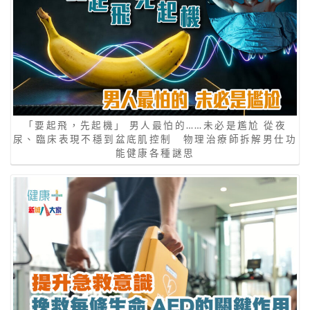
「要起飛，先起機」 男人最怕的……未必是尷尬 從夜
尿、臨床表現不穩到盆底肌控制 物理治療師拆解男仕功
能健康各種謎思