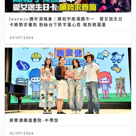
Jason20週年演唱會｜陳柏宇尾場遇牛一 愛女送生日
卡順勢求養狗 粉絲台下排字滿心思 唱到眼濕濕
22/07/2026
將軍澳播道書院-中學部
31/07/2026