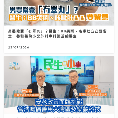
男嬰陰囊「冇睪丸」？醫生：BB哭鬧、咳嗽肚凸凸要留
意｜養和醫院小兒外科專科梁芷綸醫生
23/07/2026