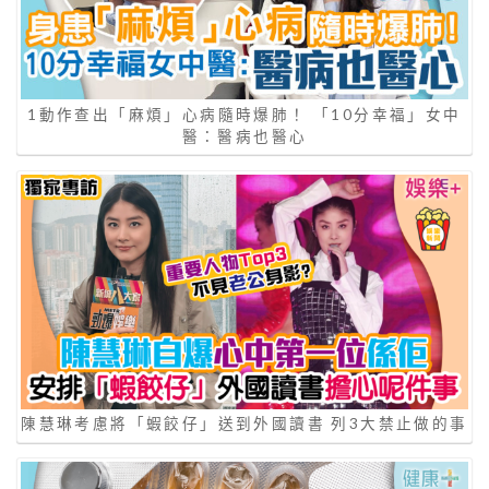
1動作查出「麻煩」心病隨時爆肺！ 「10分幸福」女中
醫：醫病也醫心
陳慧琳考慮將「蝦餃仔」送到外國讀書 列3大禁止做的事