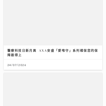
台灣米粉驗出一級致癌物甲醛！專家教你揀米粉秘訣與 2
招自救去毒法
28/07/2026