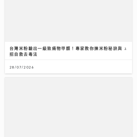
民生無小事｜急症室加價半年求診人次跌一成 多種傳染
病夾擊 醫院接收大量感染個案
26/07/2026