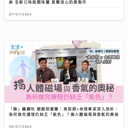
麻 全新口味挑戰味蕾 直擊流心奶黃製作
27/07/2026
「鋒」繼續吹 靚靚陪審團 | 美容師x命理專家深入剖析：
為何做完護理仍缺乏「氣色」？揭人體磁場與香氣的奧秘
30/07/2026