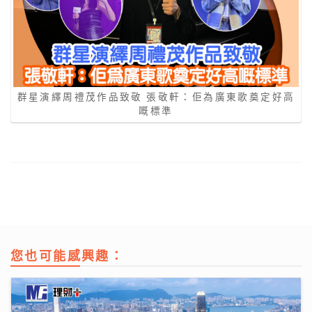
群星演繹周禮茂作品致敬 張敬軒：佢為廣東歌奠定好高
嘅標準
您也可能感興趣：