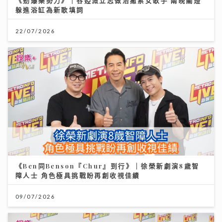
《勁爆樂勢力》｜谷婭溦立志做治癒系女歌手 兩晚關燈
躲進浴缸為新歌填詞
22/07/2026
《Ben同Benson『Chur』到行》｜徐榮新劇演8歲智
障人士 角色極具挑戰盼再創收視佳績
09/07/2026