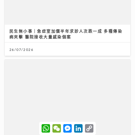
展望 2026 年下半年樓按市場
27/07/2026
W
W
M
L
C
h
e
e
i
o