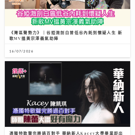
《灣區聲勢力》｜谷婭溦剖白曾低谷內耗到懷疑人生 新
歌MV搵黃宗澤義氣助陣
16/07/2026
憑獨特歌聲完勝過百對手 華納新人Kacey大學畢業即出