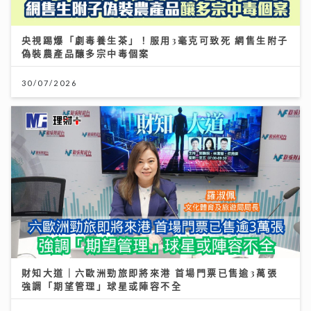
央視踢爆「劇毒養生茶」！服用3毫克可致死 網售生附子
偽裝農產品釀多宗中毒個案
30/07/2026
財知大道｜六歐洲勁旅即將來港 首場門票已售逾3萬張
強調「期望管理」球星或陣容不全