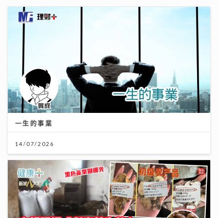
一生的事業
14/07/2026
央視踢爆「劇毒養生茶」！服用3毫克可致死 網售生附子
偽裝農產品釀多宗中毒個案