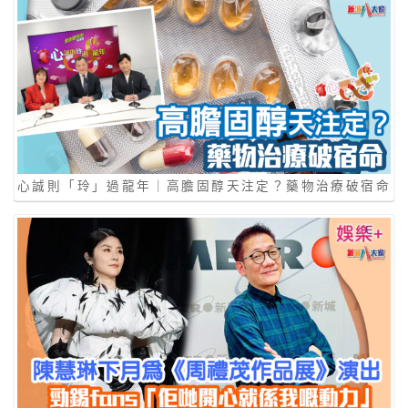
心誠則「玲」過龍年｜⾼膽固醇天注定？藥物治療破宿命