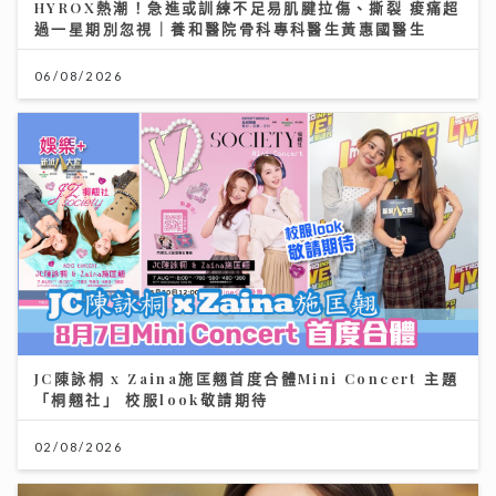
HYROX熱潮！急進或訓練不足易肌腱拉傷、撕裂 痠痛超
過一星期別忽視｜養和醫院骨科專科醫生黃惠國醫生
06/08/2026
JC陳詠桐 x Zaina施匡翹首度合體Mini Concert 主題
「桐翹社」 校服look敬請期待
02/08/2026