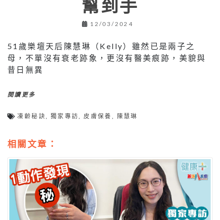
幫到手
12/03/2024
51歲樂壇天后陳慧琳（Kelly）雖然已是兩子之
母，不單沒有衰老跡象，更沒有醫美痕跡，美貌與
昔日無異
閱讀更多
凍齡秘訣
,
獨家專訪
,
皮膚保養
,
陳慧琳
相關文章：