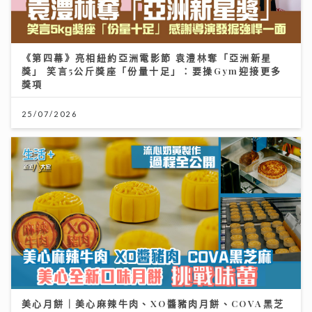
《第四幕》亮相紐約亞洲電影節 袁澧林奪「亞洲新星
獎」 笑言5公斤獎座「份量十足」：要操Gym迎接更多
獎項
25/07/2026
美心月餅｜美心麻辣牛肉、XO醬豬肉月餅、COVA黑芝