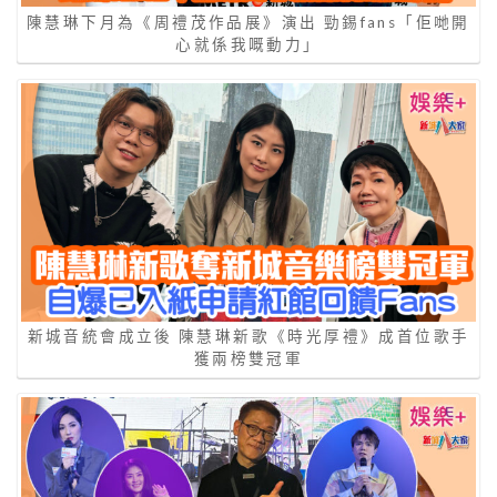
陳慧琳下月為《周禮茂作品展》演出 勁錫fans「佢哋開
心就係我嘅動力」
新城音統會成立後 陳慧琳新歌《時光厚禮》成首位歌手
獲兩榜雙冠軍