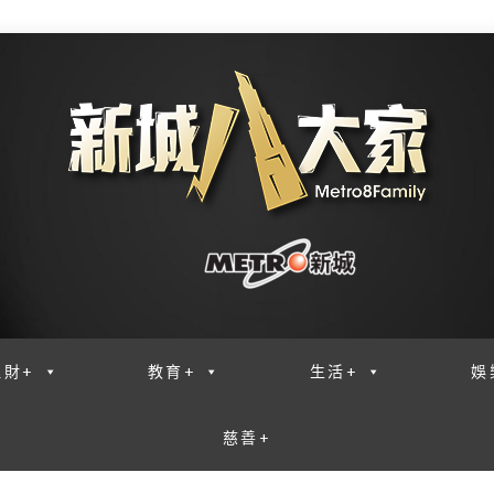
理財+
教育+
生活+
娛
慈善+