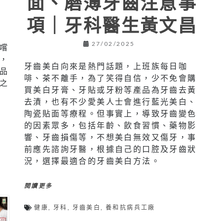
面、磨薄牙齒注意事
項｜牙科醫生黃文昌
27/02/2025
嚐
，
牙齒美白向來是熱門話題，上班族每日咖
品
啡、茶不離手，為了笑得自信，少不免會購
之
買美白牙膏、牙貼或牙粉等產品為牙齒去黃
去漬，也有不少愛美人士會進行藍光美白、
陶瓷貼面等療程。但事實上，導致牙齒變色
的因素眾多，包括年齡、飲食習慣、藥物影
響、牙齒損傷等，不想美白無效又傷牙，事
前應先諮詢牙醫，根據自己的口腔及牙齒狀
況，選擇最適合的牙齒美白方法。
閱讀更多
健康
,
牙科
,
牙齒美白
,
養和抗病兵工廠