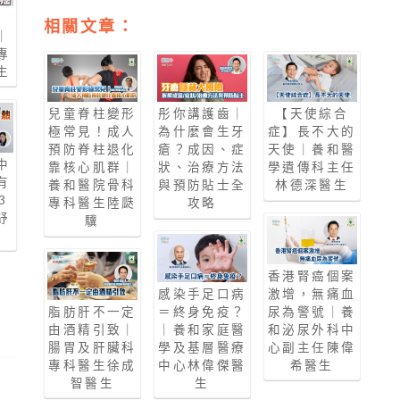
癌
相關文章：
｜
專
生
兒童脊柱變形
彤你講護齒｜
【天使綜合
極常見！成人
為什麼會生牙
症】長不大的
預防脊柱退化
瘡？成因、症
天使｜養和醫
中
靠核心肌群｜
狀、治療方法
學遺傳科主任
有
養和醫院骨科
與預防貼士全
林德深醫生
3
專科醫生陸瓞
攻略
紓
驥
香港腎癌個案
感染手足口病
激增，無痛血
脂肪肝不一定
＝終身免疫？
尿為警號｜養
由酒精引致｜
｜養和家庭醫
和泌尿外科中
腸胃及肝臟科
學及基層醫療
心副主任陳偉
專科醫生徐成
中心林偉傑醫
希醫生
智醫生
生