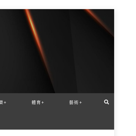
樂+
體育+
藝術+