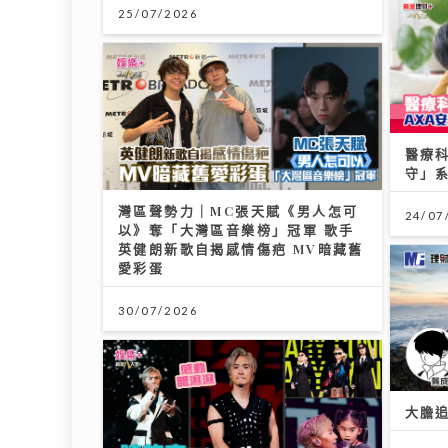
25/07/2026
醫療科
守」
灣區聲勢力｜MC張天賦《男人怎可
24/07
以》奪「大灣區音樂榜」冠軍 歌手
英健朗新歌自揭感情傷疤 MV暗藏舊
愛彩蛋
30/07/2026
大膽追