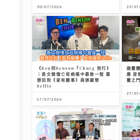
30/07/2026
23/07
《Ben同Benson『Chur』到行》
通靈
｜袁文傑憶亡母病榻中最後一程 最
應 首
想回到《家有囍事》與張國榮
靈之門
Selfie
27/07
17/07/2026