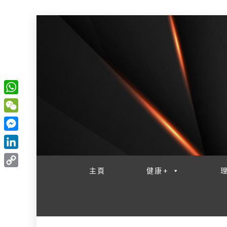
W
一網睇盡 八家大成
h
W
a
e
M
t
C
e
L
s
h
s
i
主頁
健康+
A
C
a
s
n
p
o
t
e
k
p
p
n
e
y
g
d