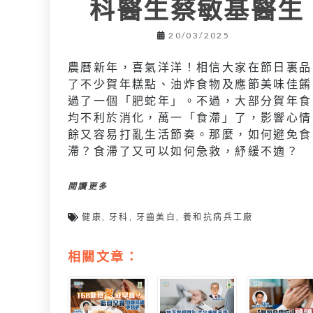
科醫生蔡敏基醫生
20/03/2025
農曆新年，喜氣洋洋！相信大家在節日裏品
了不少賀年糕點、油炸食物及應節美味佳餚
過了一個「肥蛇年」。不過，大部分賀年食
均不利於消化，萬一「食滯」了，影響心情
餘又容易打亂生活節奏。那麼，如何避免食
滯？食滯了又可以如何急救，紓緩不適？
閱讀更多
健康
,
牙科
,
牙齒美白
,
養和抗病兵工廠
相關文章：