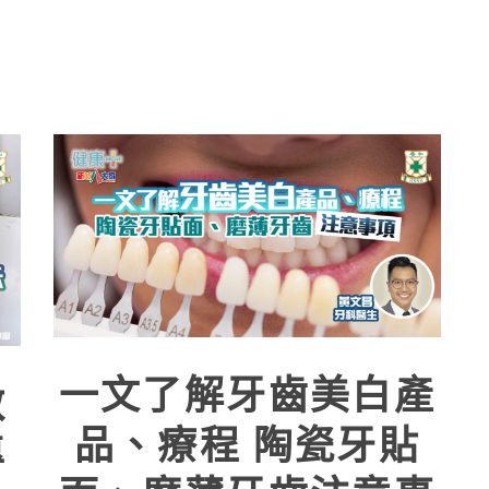
一文了解牙齒美白產
救
品、療程 陶瓷牙貼
專