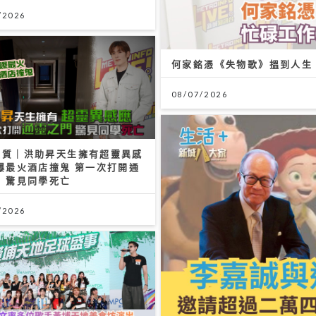
/2026
何家銘憑《失物歌》搵到人生
08/07/2026
體質｜洪助昇天生擁有超靈異感
爆最火酒店撞鬼 第一次打開通
 驚見同學死亡
/2026