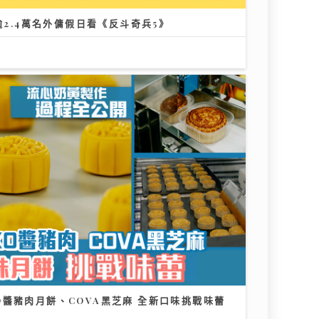
逾2.4萬名外傭假日看《反斗奇兵5》
醬豬肉月餅、COVA黑芝麻 全新口味挑戰味蕾