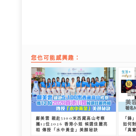
您也可能感興趣：
鄺美雲 親赴5100米西藏高山考察
「鋒」
攜12位2026 香港小姐 候選佳麗亮
如何對
相 傳授「水中黃金」美顏秘訣
「真