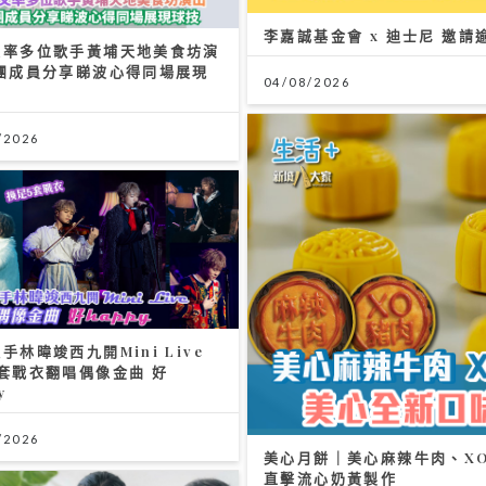
李嘉誠基金會 x 迪士尼 邀請
文率多位歌手黃埔天地美食坊演
女團成員分享睇波心得同場展現
04/08/2026
/2026
手林暐竣西九開Mini Live
套戰衣翻唱偶像金曲 好
y
/2026
美心月餅｜美心麻辣牛肉、XO
直擊流心奶黃製作