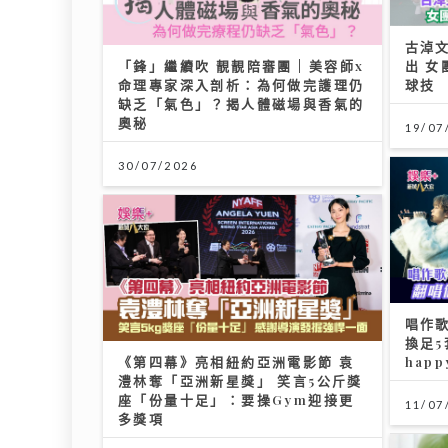
古淖
「鋒」繼續吹 靚靚陪審團 | 美容師x
出 
命理專家深入剖析：為何做完護理仍
球技
缺乏「氣色」？揭人體磁場與香氣的
奧秘
19/07
30/07/2026
唱作歌
換足5
《第四幕》亮相紐約亞洲電影節 袁
happ
澧林奪「亞洲新星獎」 笑言5公斤獎
座「份量十足」：要操Gym迎接更
11/07
多獎項