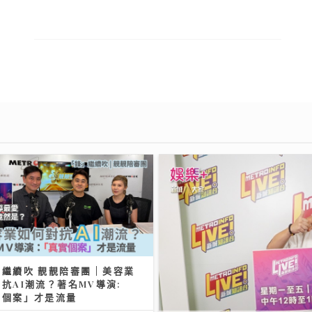
繼續吹 靚靚陪審團 | 美容業
抗AI潮流？著名MV導演:
實個案」才是流量