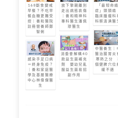
168斷食變戒
放下摯親離別
「最短命
早餐？不吃早
走出病態哀傷
症」頭頸癌
餐血糖更難受
｜養和精神科
臨床腫瘤科
控｜養和醫院
專科醫生潘佩
科蔡清淟醫
註冊營養師鄭
璆醫生
智俐
中醫養生｜
消委會解構40
醫治腸胃炎
感染手足口病
款益生菌補充
寒熱之分 
＝終身免疫？
劑 嬰幼兒亂
個健脾穴位
｜養和家庭醫
服益生菌易招
緩不適
學及基層醫療
副作用
中心林偉傑醫
生