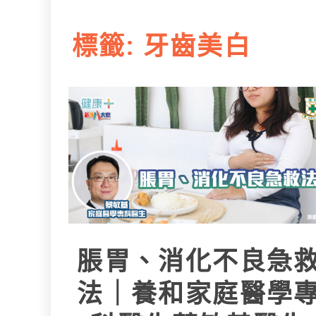
L
e
I
i
r
標籤:
牙齒美白
n
n
k
脹胃、消化不良急
法｜養和家庭醫學