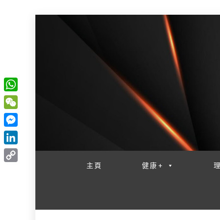
W
一網睇盡 八家大成
h
W
a
e
M
t
C
e
L
s
h
s
i
主頁
健康+
A
C
a
s
n
p
o
t
e
k
p
p
n
e
y
g
d