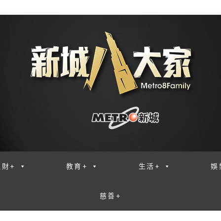
理財+
教育+
生活+
娛
慈善+