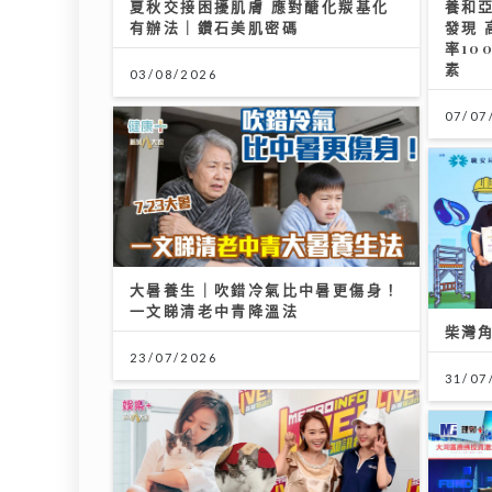
夏秋交接困擾肌膚 應對醣化羰基化
養和
有辦法｜鑽石美肌密碼
發現 
率10
素
03/08/2026
07/07
大暑養生｜吹錯冷氣比中暑更傷身！
一文睇清老中青降溫法
柴灣
23/07/2026
31/07