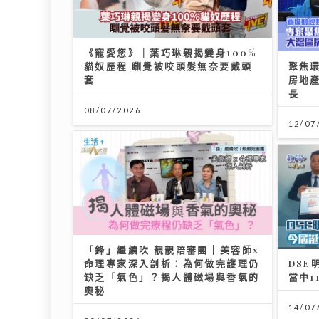
《寵愛您》｜葉巧琳親揭變身100%
貓奴歷程 瞓覺被咬頭髮無奈要戴頭
聚焦
套
房地產
長
08/07/2026
12/07
「鋒」繼續吹 靚靚陪審團 | 美容師x
命理專家深入剖析：為何做完護理仍
DSE
缺乏「氣色」？揭人體磁場與香氣的
當中1
奧秘
14/07