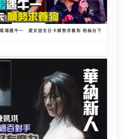
柏宇尾場遇牛一 愛女送生日卡順勢求養狗 粉絲台下