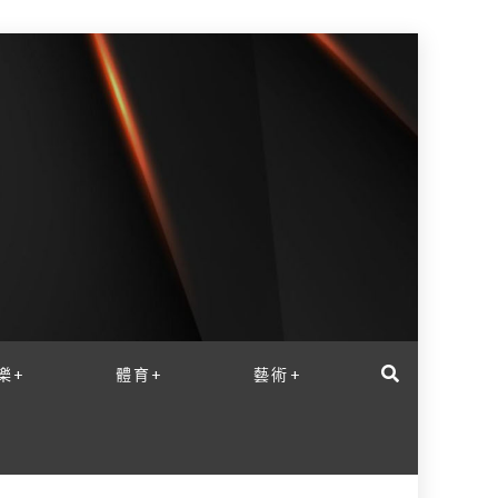
樂+
體育+
藝術+