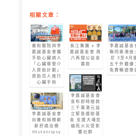
相關文章：
養和醫院與李
長江集團 x 李
李嘉誠基金
嘉誠基金會攜
嘉誠基金會 周
聯同香港迪
手助心臟病人
六再撐公益金
尼 3至4月
「心臟導管介
籌款
五千外籍傭
入資助計劃」
免費暢遊樂
資助百人進行
心臟手術
李嘉誠基金會
宣布即時撥款
三千萬港元設
李嘉誠基金會
立緊急援助基
向養和捐贈嶄
金 支援大埔宏
新肝癌治療
福苑火災受影
Histotripsy
響社群