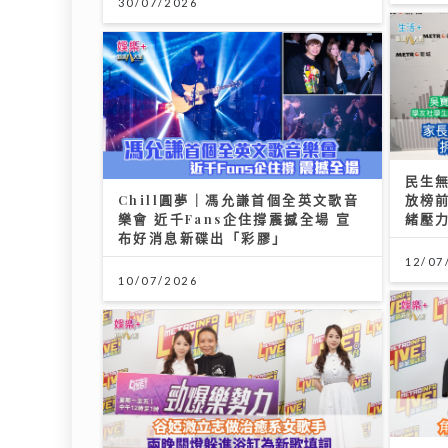
30/07/2026
民生
Chill圓夢｜馮允謙首個全英文歌音
放榜
樂會 近千Fans企住撐震撼全場 宣
緒壓
布好消息新碟出「彩膠」
12/07
10/07/2026