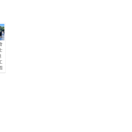
會
士
邀
工
園