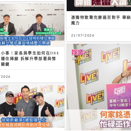
憑獨特歌聲完勝過百對手 華納
魔力
21/07/2026
無小事｜家長與學生如何在DSE
前穩住陣腳 拆解升學部署與情
力關鍵
/2026