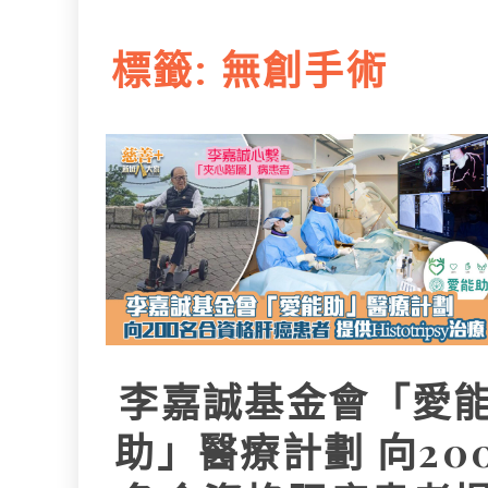
L
e
I
i
r
標籤:
無創手術
n
n
k
李嘉誠基金會「愛
助」醫療計劃 向20