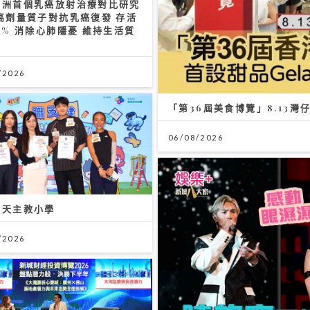
亞洲首個乳癌放射治療對比研究
高劑量質子對抗乳癌復發 存活
0% 消除心肺隱憂 維持生活質
/2026
「第36屆美食博覽」8.13灣
06/08/2026
角天主教小學
/2026