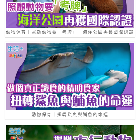
動物保育｜照顧動物要「考牌」 海洋公園再獲國際認證
動物保育｜扭轉鯊魚與鯆魚的命運