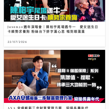
Jason20週年演唱會｜陳柏宇尾場遇牛一 愛女送生日
卡順勢求養狗 粉絲台下排字滿心思 唱到眼濕濕
22/07/2026
AXA 安盛嶄新三步財富管理方案 迎接長壽年代