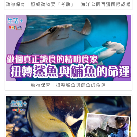
動物保育｜照顧動物要「考牌」 海洋公園再獲國際認證
動物保育｜扭轉鯊魚與鯆魚的命運