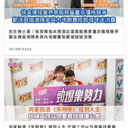
民生無小事｜徐英偉指本港酒店業靠服務質量非價格競爭
鄭泳舜倡港隊參與內地聯賽吸鄰城球迷消費
02/08/2026
何家銘憑《失物歌》搵到人生 忙碌工作以外要尋找健康