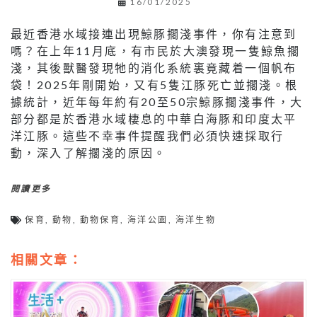
16/01/2025
最近香港水域接連出現鯨豚擱淺事件，你有注意到
嗎？在上年11月底，有市民於大澳發現一隻鯨魚擱
淺，其後獸醫發現牠的消化系統裏竟藏着一個帆布
袋！2025年剛開始，又有5隻江豚死亡並擱淺。根
據統計，近年每年約有20至50宗鯨豚擱淺事件，大
部分都是於香港水域棲息的中華白海豚和印度太平
洋江豚。這些不幸事件提醒我們必須快速採取行
動，深入了解擱淺的原因。
閱讀更多
保育
,
動物
,
動物保育
,
海洋公園
,
海洋生物
相關文章：