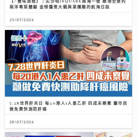
【#豐味旅程】｜尖沙咀iSQUARE南海一號 維港全景的
南洋粵菜體驗 金榜醬煮大蝦與茶燻雞的航海日誌
25/07/2026
7.28世界肝炎日 每20港人1人患乙肝 四成未察覺 籲市民
做免費快測防肝癌
28/07/2026