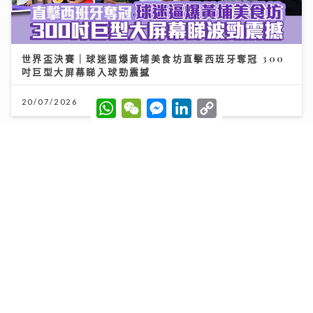
世界盃決賽｜球迷逼爆黃埔美食坊直擊西班牙奪冠 300
吋巨型大屏幕睇入球勁震撼
W
W
M
L
C
20/07/2026
h
e
e
i
o
a
C
s
n
p
t
h
s
k
y
s
a
e
e
L
A
t
n
d
i
p
g
I
n
p
e
n
k
r