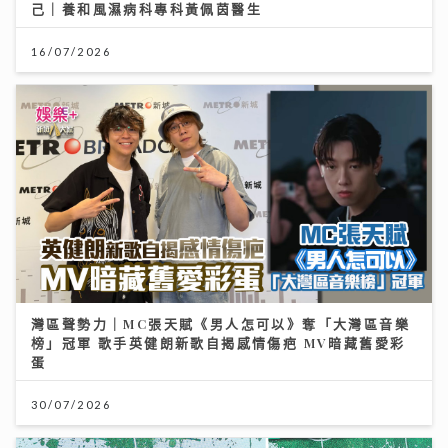
己｜養和風濕病科專科黃佩茵醫生
16/07/2026
灣區聲勢力｜MC張天賦《男人怎可以》奪「大灣區音樂
榜」冠軍 歌手英健朗新歌自揭感情傷疤 MV暗藏舊愛彩
蛋
30/07/2026