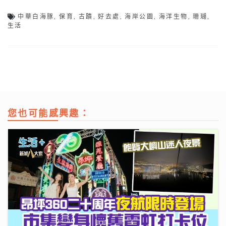
中華白海豚
,
保育
,
古蹟
,
好去處
,
海岸公園
,
海洋生物
,
珊瑚
,
生活
您也可能感興趣：