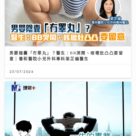
男嬰陰囊「冇睪丸」？醫生：BB哭鬧、咳嗽肚凸凸要留
意｜養和醫院小兒外科專科梁芷綸醫生
23/07/2026