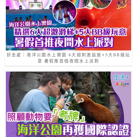
好去處｜海洋公園水上樂園 6大超刺激設施+5大BB級玩
意 暑假推首個夜間水上派對