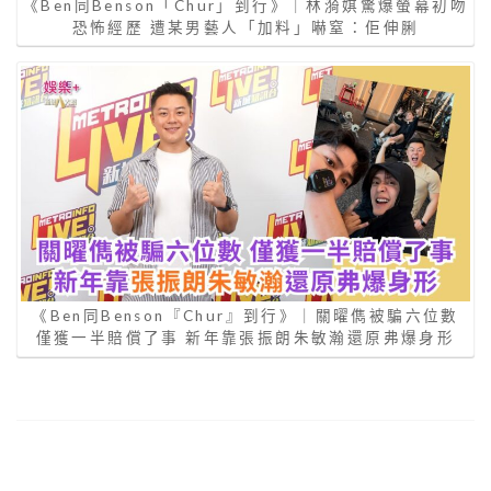
《Ben同Benson「Chur」到行》｜林漪娸驚爆螢幕初吻
恐怖經歷 遭某男藝人「加料」嚇窒：佢伸脷
《Ben同Benson『Chur』到行》｜關曜儁被騙六位數
僅獲一半賠償了事 新年靠張振朗朱敏瀚還原弗爆身形