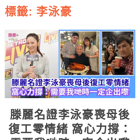
標籤:
李泳豪
滕麗名證李泳豪喪母後
復工零情緒 窩心力撐：