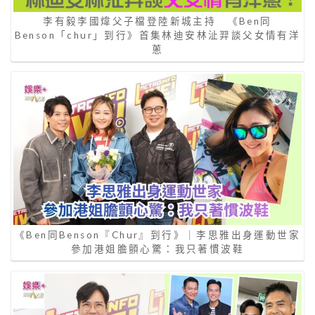
李有毅李國煒父子檔登陸新城主持 《Ben同
Benson「chur」到行》首集林迪安林沚羿談父女情有洋
蔥
《Ben同Benson『Chur』到行》｜李思雅出身運動世家
參加港姐膽顫心驚：我只著慣波鞋