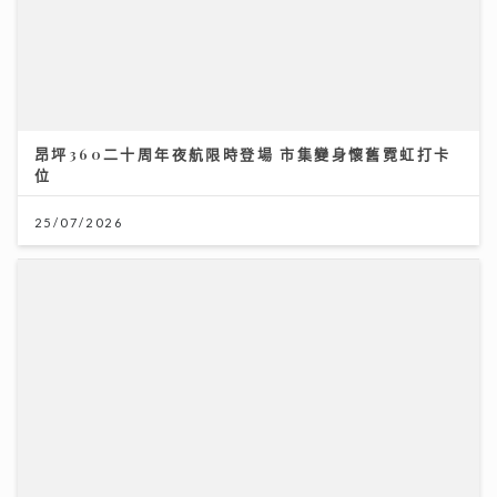
25/07/2026
《原來生活好快樂》｜倪震權跨界出歌《錯過了沒下次》
從排球港隊到樂壇新人 自爆錄音勁緊張
06/08/2026