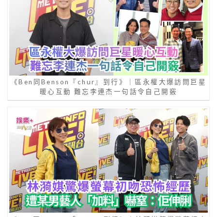
《Ben同Benson『chur』到行》｜區永權大爆訪問巨星
暖心互動 難忘李連杰一句話令自己開竅