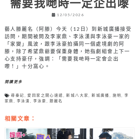
需要我哋時一定企出嚟
12/05/2026
藝人滕麗名（阿滕）今天（12日）到新城廣播接受
訪問，期間被問及李家鼎、李泳漢與李泳豪一家的
「家變」風波，跟李泳豪拍攝同一個處境劇的阿
滕，除了希望鼎爺要保重身體，她指劇組會上下一
心支持豪仔，強調：「需要我哋時一定會企出
嚟！」十分窩心。
閱讀更多
尋秦記
,
愛回家之開心速遞
,
新城八大家
,
新城廣播
,
施明
,
李
家鼎
,
李泳漢
,
李泳豪
,
滕麗名
相關文章：