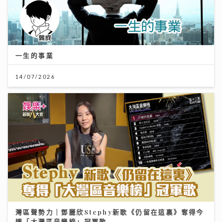
一生的事業
14/07/2026
灣區聲勢力｜鄧麗欣Stephy新歌《仍留在這裏》奪得今
週「大灣區音樂榜」冠軍歌