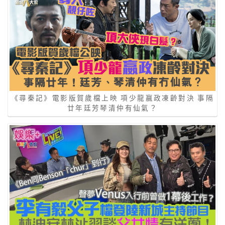
《尋秦記》電影版賀歲檔上映 項少龍嬴政凍齡對決 事隔
廿年廷芳琴清仲有仙氣？