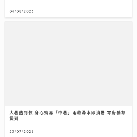
大暑熱到忟 身心勁易「中暑」兩款湯水即消暑 零廚藝都
煲到
23/07/2026