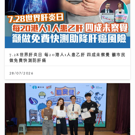
7.28世界肝炎日 每20港人1人患乙肝 四成未察覺 籲市民
做免費快測防肝癌
28/07/2026