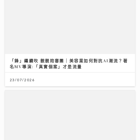
「鋒」繼續吹 靚靚陪審團 | 美容業如何對抗AI潮流？著
名MV導演:「真實個案」才是流量
23/07/2026
昂坪360二十周年夜航限時登場 市集變身懷舊霓虹打卡
位