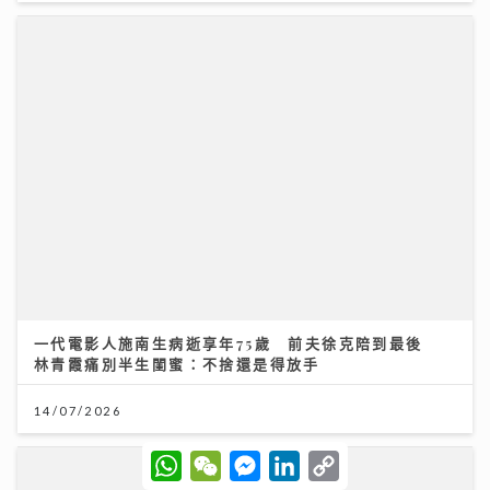
一代電影人施南生病逝享年75歲 前夫徐克陪到最後
林青霞痛別半生閨蜜：不捨還是得放手
14/07/2026
W
W
M
L
C
h
e
e
i
o