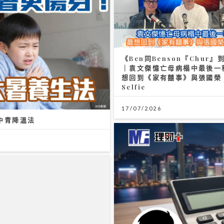
《Ben同Benson『Chur』
｜袁文傑憶亡母病榻中最後一
想回到《家有囍事》與張國榮
Selfie
17/07/2026
中青降溫法