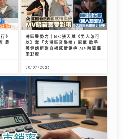
到行》
灣區聲勢力｜MC張天賦《男人怎可
程 最
以》奪「大灣區音樂榜」冠軍 歌手
英健朗新歌自揭感情傷疤 MV暗藏舊
愛彩蛋
30/07/2026