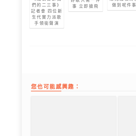
好歌只需一件
們的二三事》
做到呢件
事 立即搶飛
記者會 四位新
生代實力派歌
手領銜聲演
您也可能感興趣：