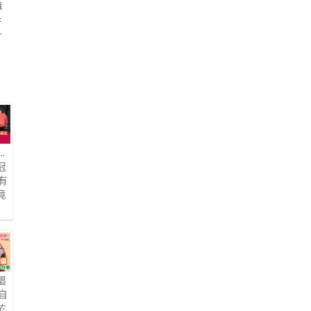
職
長
,
…
冠
有
竟
唱
自
於