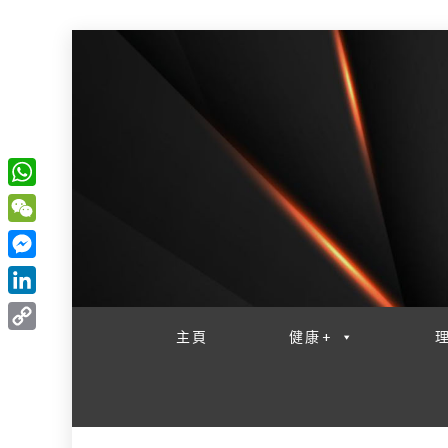
W
一網睇盡 八家大成
h
W
a
e
M
t
C
e
L
s
h
s
i
主頁
健康+
A
C
a
s
n
p
o
t
e
k
p
p
n
e
y
g
d