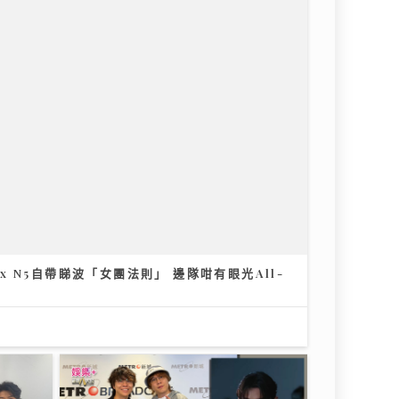
h x N5自帶睇波「女團法則」 邊隊咁有眼光All-