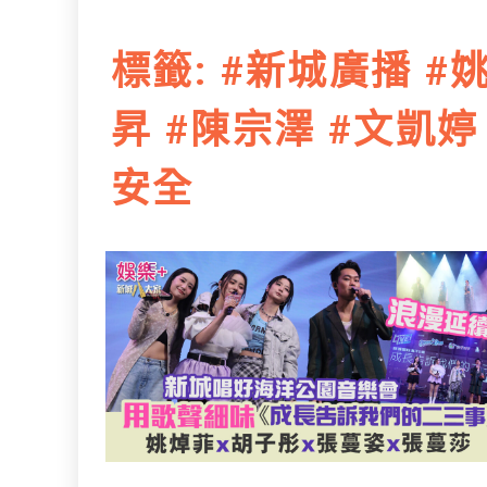
L
e
I
i
r
標籤:
#新城廣播 #姚
n
n
k
昇 #陳宗澤 #文凱婷
安全