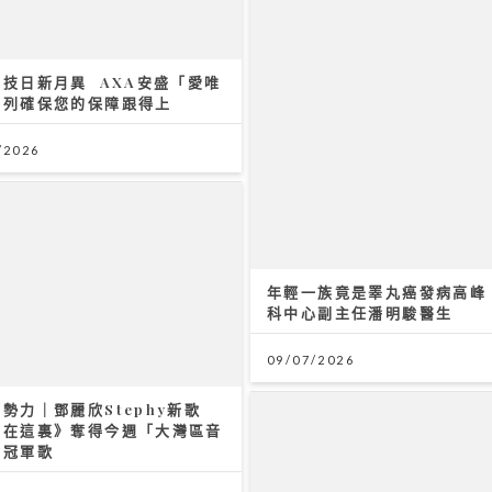
技日新月異 AXA安盛「愛唯
系列確保您的保障跟得上
/2026
年輕一族竟是睪丸癌發病高峰 
科中心副主任潘明駿醫生
09/07/2026
勢力｜鄧麗欣Stephy新歌
留在這裏》奪得今週「大灣區音
」冠軍歌