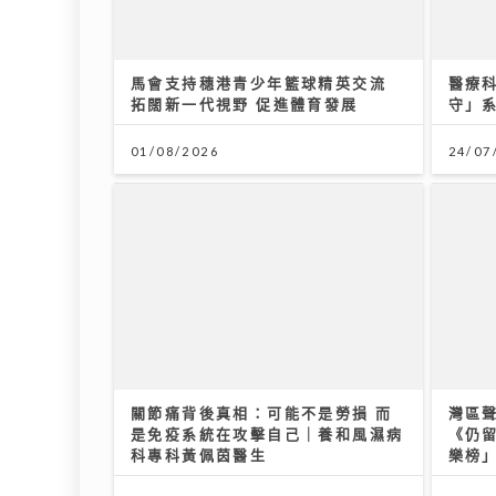
馬會支持穗港青少年籃球精英交流
醫療科
拓闊新一代視野 促進體育發展
守」
01/08/2026
24/07
關節痛背後真相：可能不是勞損 而
灣區聲
是免疫系統在攻擊自己｜養和風濕病
《仍
科專科黃佩茵醫生
樂榜