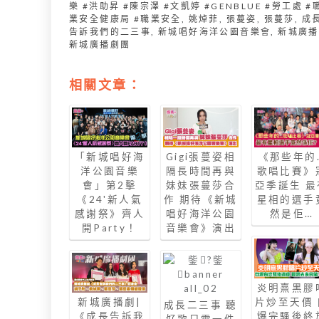
樂 #洪助昇 #陳宗澤 #文凱婷 #GENBLUE #勞工處 #
業安全健康局 #職業安全
,
姚焯菲
,
張蔓姿
,
張蔓莎
,
成
告訴我們的二三事
,
新城唱好海洋公園音樂會
,
新城廣播
新城廣播劇團
相關文章：
「新城唱好海
Gigi張蔓姿相
《那些年的
洋公園音樂
隔長時間再與
歌唱比賽》
會」第2擊
妹妹張蔓莎合
亞季誕生 最
《24'新人氣
作 期待《新城
星相的選手
感謝祭》齊人
唱好海洋公園
然是佢…
開Party！
音樂會》演出
炎明熹黑膠
新城廣播劇|
片炒至天價 
成長二三事 聽
《成長告訴我
爆完騷後終