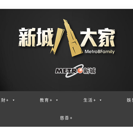
理財+
教育+
生活+
娛
慈善+