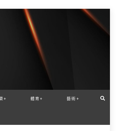
樂+
體育+
藝術+