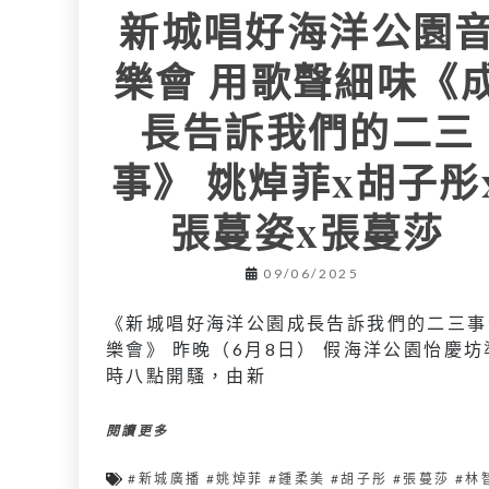
新城唱好海洋公園
樂會 用歌聲細味《
長告訴我們的二三
事》 姚焯菲x胡子彤
張蔓姿x張蔓莎
09/06/2025
《新城唱好海洋公園成長告訴我們的二三事
樂會》 昨晚（6月8日） 假海洋公園怡慶坊
時八點開騷，由新
閱讀更多
#新城廣播 #姚焯菲 #鍾柔美 #胡子彤 #張蔓莎 #林