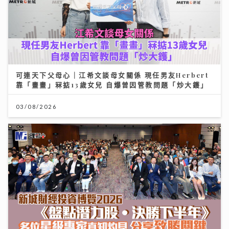
可連天下父母心｜江希文談母女關係 現任男友Herbert
靠「畫畫」冧掂13歲女兒 自爆曾因管教問題「炒大鑊」
03/08/2026
《新城財經投資博覽2026》盛況空前 多位星級專家真
知灼見 分享致勝關鍵
11/07/2026