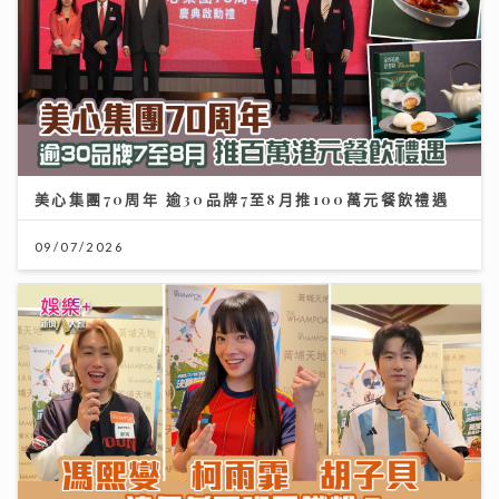
美心集團70周年 逾30品牌7至8月推100萬元餐飲禮遇
09/07/2026
世界盃決賽｜《聲秀》冠亞季軍人馬都愛睇波 馮熙燮 柯
雨霏 胡子貝 邊個係西班牙鐵粉？
20/07/2026