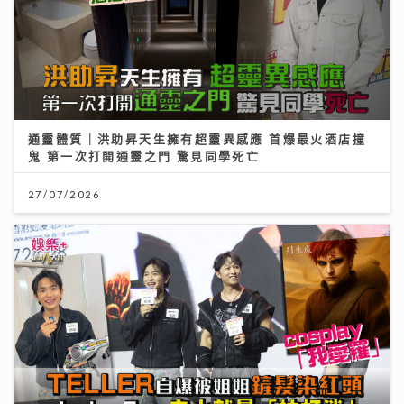
通靈體質｜洪助昇天生擁有超靈異感應 首爆最火酒店撞
鬼 第一次打開通靈之門 驚見同學死亡
27/07/2026
動漫節2026｜TELLER自爆F.1被姐姐鏟髮染紅頭
cosplay「我愛羅」 Jacky Fan細個被怪獸嚇親 反成
「拉打迷」