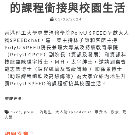
的課程銜接與校園生活
05/06/2024
香港理工大學專業進修學院PolyU SPEED呈獻大人
物SPEEDchat，這一集主持林子謙和客席主持
PolyU SPEED院長兼理大專業及持續教育學院
（PolyU CPCE）副院長（資訊及發展）和資訊科
技總監陳繼宇博士，ＭＨ，太平紳士，邀請到嘉賓
戴志樂博士（課程統籌及高級講師 ）和徐景博士
（助理課程總監及高級講師）為大家介紹內地生升
讀PolyU SPEED的課程銜接與校園生活。
閱讀更多
hkcc
,
polyu
,
內地生
,
大人物speedchat
,
專升本
,
徐景
,
戴
志樂
相關文章：