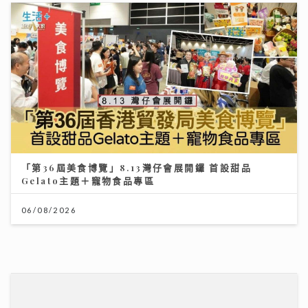
《勁爆樂勢力》｜谷婭溦立志做治癒系女歌手 兩晚關燈
躲進浴缸為新歌填詞
22/07/2026