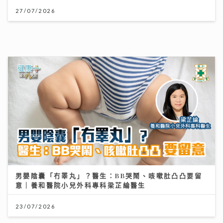
男嬰陰囊「冇睪丸」？醫生：BB哭鬧、咳嗽肚凸凸要留
意｜養和醫院小兒外科專科梁芷綸醫生
23/07/2026