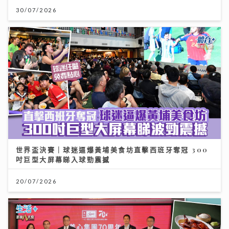
世界盃決賽｜球迷逼爆黃埔美食坊直擊西班牙奪冠 300
吋巨型大屏幕睇入球勁震撼
20/07/2026