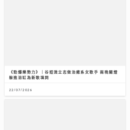
Chill圓夢｜馮允謙首個全英文歌音樂會 近千Fans企住
撐震撼全場 宣布好消息新碟出「彩膠」
10/07/2026