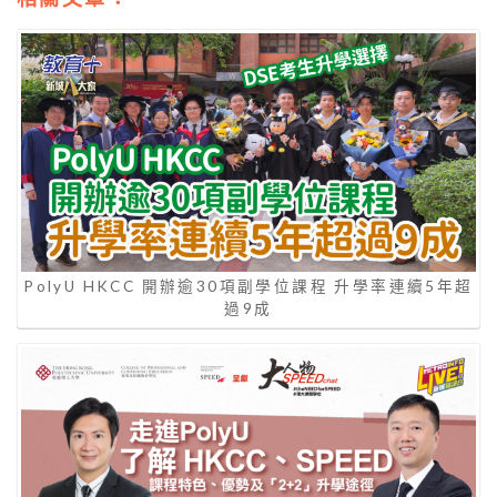
PolyU HKCC 開辦逾30項副學位課程 升學率連續5年超
過9成