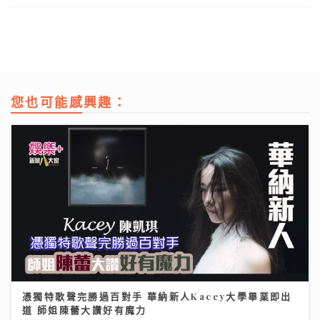
您也可能感興趣：
憑獨特歌聲完勝過百對手 華納新人Kacey大學畢業即出
道 師姐陳蕾大讚好有魔力