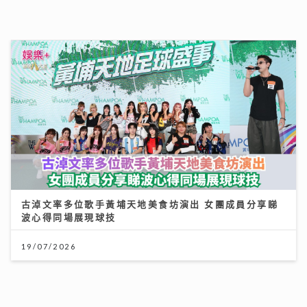
古淖文率多位歌手黃埔天地美食坊演出 女團成員分享睇
波心得同場展現球技
19/07/2026
「第36屆美食博覽」8.13灣仔會展開鑼 首設甜品
Gelato主題＋寵物食品專區
06/08/2026