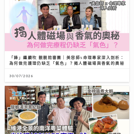
「鋒」繼續吹 靚靚陪審團 | 美容師x命理專家深入剖析：
為何做完護理仍缺乏「氣色」？揭人體磁場與香氣的奧秘
30/07/2026
【#豐味旅程】｜尖沙咀iSQUARE南海一號 維港全景的
南洋粵菜體驗 金榜醬煮大蝦與茶燻雞的航海日誌