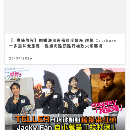
動漫節2026｜TELLER自爆F.1被姐姐鏟髮染紅頭
cosplay「我愛羅」 Jacky Fan細個被怪獸嚇親 反成
「拉打迷」
26/07/2026
AXA安盛「智尊守慧」以保障與支援並行 引領跨境醫
療新標準
31/07/2026