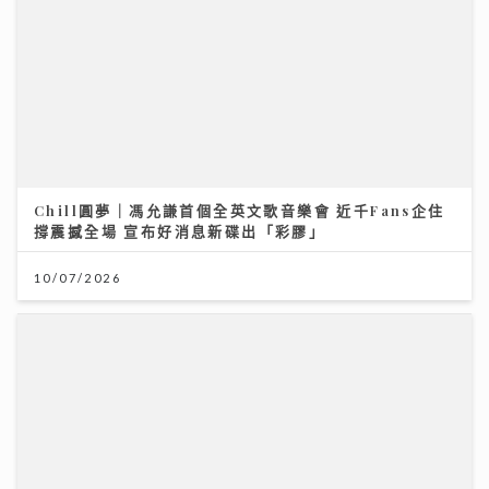
【#豐味旅程】銅鑼灣深夜備長炭燒鳥 超抵 Omakase
十多道味覺旅程：雞蠔肉雞頸雞肝極致火候藝術
23/07/2026