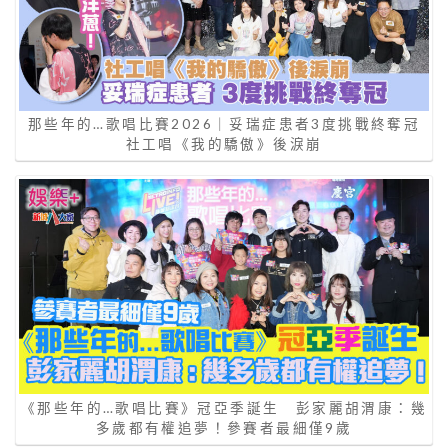
那些年的…歌唱比賽2026｜妥瑞症患者3度挑戰終奪冠
社工唱《我的驕傲》後淚崩
《那些年的…歌唱比賽》冠亞季誕生 彭家麗胡渭康：幾
多歲都有權追夢！參賽者最細僅9歲