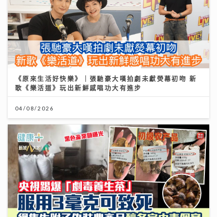
《原來生活好快樂》｜張馳豪大嘆拍劇未獻熒幕初吻 新
歌《樂活道》玩出新鮮感唱功大有進步
04/08/2026