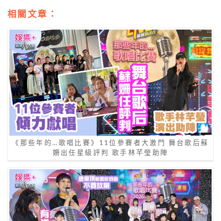
相關文章：
《那些年的…歌唱比賽》11位參賽者大激鬥 舞台歌后蘇
姍出任星級評判 歌手林芊瑩助陣