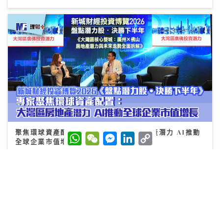
聚焦環球資產配置：專家剖析大灣區房地產潛力 AI推動
W
W
M
L
C
全球企業市值增長
h
e
e
i
o
a
C
s
n
p
t
h
s
k
y
12/07/2026
s
a
e
e
L
A
t
n
d
i
p
g
I
n
p
e
n
k
r