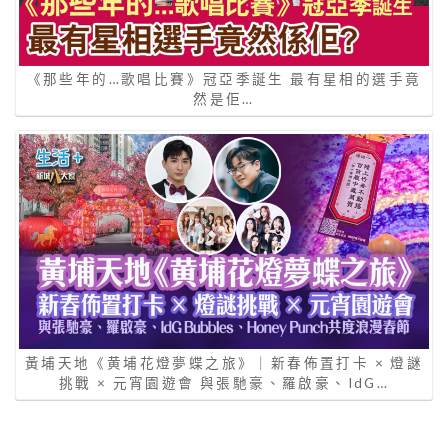
《那些年的…歌唱比賽》冠亞季誕生 最有星相的選手竟
然是佢…
黃埔天地《黄埔花燈夢蝶之旅》｜新春佈置打卡 × 燈謎
挑戰 × 元宵園遊會 與張馳豪、羅啟豪、IdG…