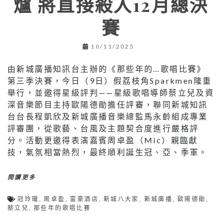
爐 將直接殺入12月總決
賽
10/11/2025
由新城廣播知訊台主辦的《那些年的…歌唱比賽》
第三季決賽，今日（9日）假荔枝角Sparkmen隆重
舉行，並邀得星級評判——星級歌唱導師蔡立兒及資
深音樂節目主持歐陽德勛擔任評審，聯同新城知訊
台台長程凱欣及新城廣播音樂總監馬永齡組成專業
評審團，從歌藝、台風及主題契合度進行嚴格評
分。活動更邀得表演嘉賓周卓盈（Mic）親臨獻
技，氣氛相當熱烈，最終順利誕生冠、亞、季軍。
閱讀更多
冠玲瓏
,
周卓盈
,
富豪酒店
,
新城八大家
,
新城廣播
,
歐陽德勛
,
蔡立兒
,
那些年的歌唱比賽