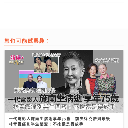
您也可能感興趣：
一代電影人施南生病逝享年75歲 前夫徐克陪到最後
林青霞痛別半生閨蜜：不捨還是得放手