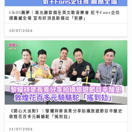
Chill圓夢｜馮允謙首個全英文歌音樂會 近千Fans企住
撐震撼全場 宣布好消息新碟出「彩膠」
10/07/2026
《開心大派對》｜黎耀祥麥長青分享拍攝旅遊節目辛酸史
敦煌花百多元騎駱駝「搖到攰」
11/07/2026