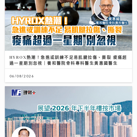
HYROX熱潮！急進或訓練不足易肌腱拉傷、撕裂 痠痛超
過一星期別忽視｜養和醫院骨科專科醫生黃惠國醫生
06/08/2026