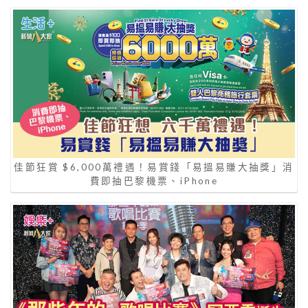
佳節狂賞 $6,000萬禮遇！易賞錢「易搵易賺大抽獎」消
費即抽巴黎機票、iPhone