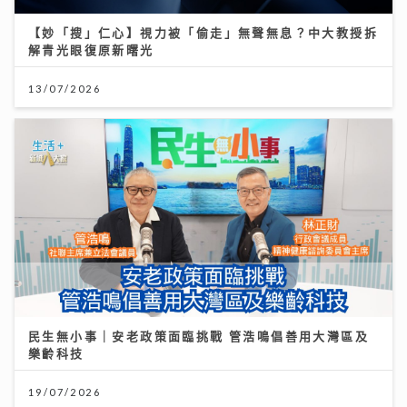
【妙「搜」仁心】視力被「偷走」無聲無息？中大教授拆
解青光眼復原新曙光
13/07/2026
民生無小事｜安老政策面臨挑戰 管浩鳴倡善用大灣區及
樂齡科技
19/07/2026