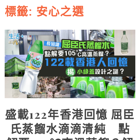
標籤:
安心之選
盛載122年香港回憶 屈臣
氏蒸餾水滴滴清純 點