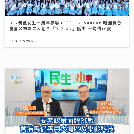
IdG偶像女生一周年專場 Bubbles+Sundae 唱爆舞台
驚喜公布新二人組合「IdG 2%」誕生 平均得16歲
15/07/2026
民生無小事｜安老政策面臨挑戰 管浩鳴倡善用大灣區及
樂齡科技