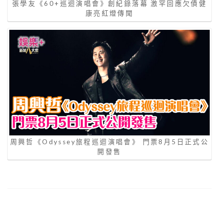
張學友《60+巡迴演唱會》創紀錄落幕 激罕回應欠債健
康亮紅燈傳聞
周興哲《Odyssey旅程巡迴演唱會》 門票8月5日正式公
開發售