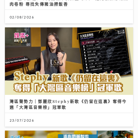
肉卷粉 尋找失傳豬油撈飯香
02/08/2026
灣區聲勢力｜鄧麗欣Stephy新歌《仍留在這裏》奪得今
週「大灣區音樂榜」冠軍歌
23/07/2026