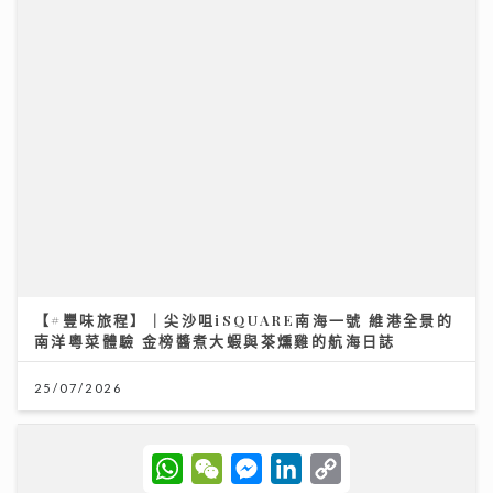
《Ben同Benson『Chur』到行》｜拍攝《繁花》獲王
家衛鼓勵臨場爆肚 Yumiko由出道至今不停學習自謔似
龜
25/07/2026
W
W
M
L
C
h
e
e
i
o