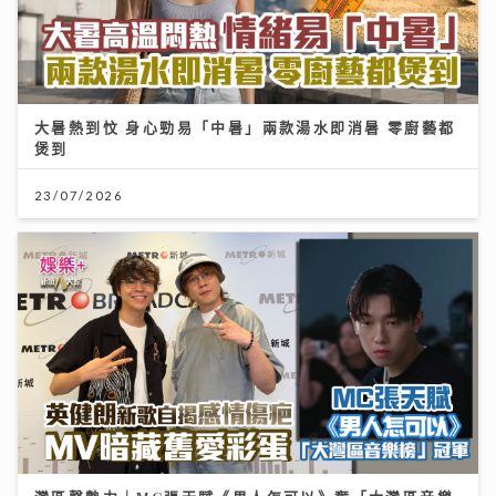
大暑熱到忟 身心勁易「中暑」兩款湯水即消暑 零廚藝都
煲到
23/07/2026