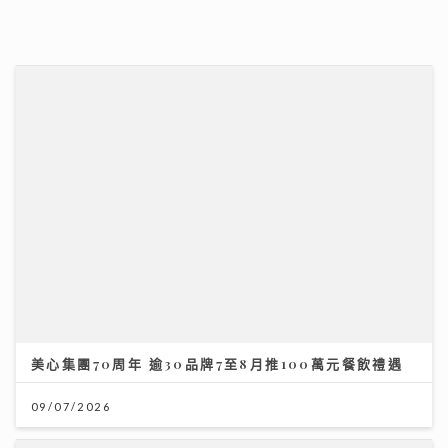
美心集團70周年 逾30品牌7至8月推100萬元餐飲禮遇
09/07/2026
【#豐味旅程】｜尖沙咀iSQUARE南海一號 維港全景的
南洋粵菜體驗 金榜醬煮大蝦與茶燻雞的航海日誌
25/07/2026