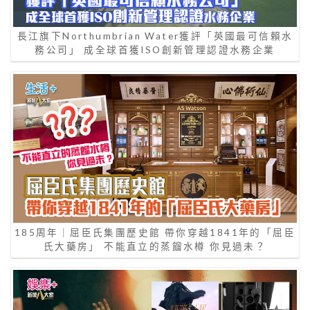
長江旗下Northumbrian Water獲評「英國最可信賴水
務公司」 成全球首獲ISO創新管理認證水務企業
185周年｜屈臣氏集團歷史館 帶你穿越1841年的「屈臣
氏大藥房」 不能直立的蒸餾水樽 你見過未？