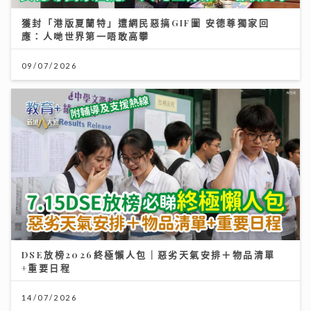
獲封「港版夏蘭特」遭網民惡搞GIF圖 安德尊獨家回
應：人哋世界第一唔敢高攀
09/07/2026
DSE放榜2026終極懶人包｜惡劣天氣安排＋物品清單
+重要日程
14/07/2026