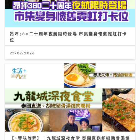
昂坪360二十周年夜航限時登場 市集變身懷舊霓虹打卡
位
25/07/2026
【#豐味旅程】｜九龍城深夜食堂 泰國直送胡椒豬骨湯燒