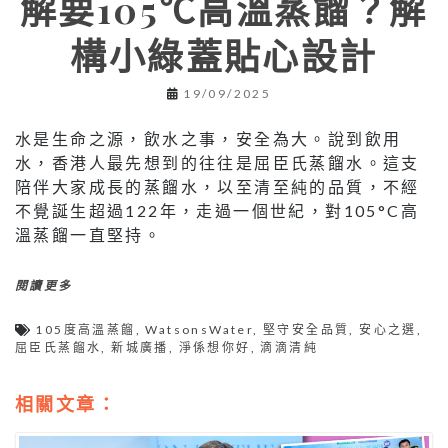
解要105℃高溫蒸餾？解
構小綠蓋貼心設計
19/09/2025
水是生命之源，飲水之事，安全為大。說到飲用
水，香港人最先想到的往往是屈臣氏蒸餾水。這支
陪伴大家成長的蒸餾水，以至清至純的品質，不經
不覺誕生超過122年，走過一個世紀，對105°C高
溫蒸餾一直堅持。
閱讀更多
105度高溫蒸餾
,
WatsonsWater
,
堅守安全品質
,
安心之選
,
屈臣氏蒸餾水
,
新城廣播
,
淨係想你好
,
滴滴清純
相關文章：