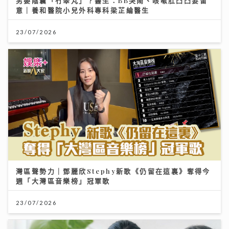
男嬰陰囊「冇睪丸」？醫生：BB哭鬧、咳嗽肚凸凸要留
意｜養和醫院小兒外科專科梁芷綸醫生
23/07/2026
灣區聲勢力｜鄧麗欣Stephy新歌《仍留在這裏》奪得今
週「大灣區音樂榜」冠軍歌
23/07/2026