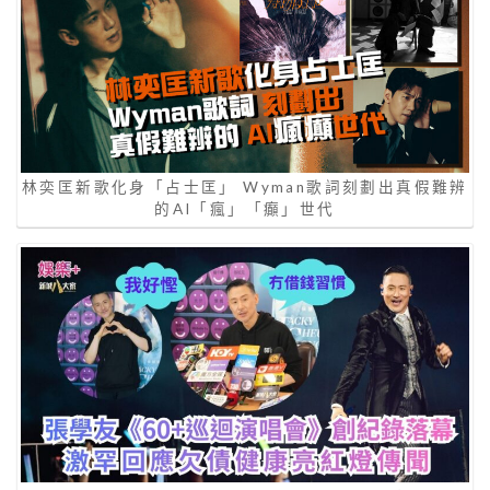
林奕匡新歌化身「占士匡」 Wyman歌詞刻劃出真假難辨
的AI「瘋」「癲」世代