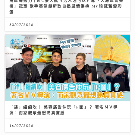
灣區聲勢力｜MC張天賦《男人怎可以》奪「大灣區音樂
榜」冠軍 歌手英健朗新歌自揭感情傷疤 MV暗藏舊愛彩
蛋
30/07/2026
「鋒」繼續吹 | 美容廣告仲玩「P圖」？ 著名ＭＶ導
演：而家觀眾最想睇真實感
16/07/2026