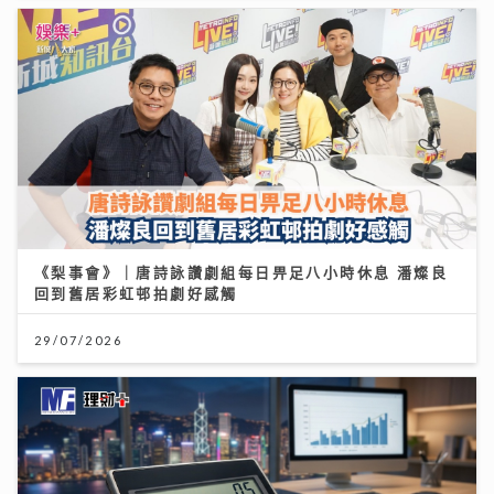
《梨事會》｜唐詩詠讚劇組每日畀足八小時休息 潘燦良
回到舊居彩虹邨拍劇好感觸
29/07/2026