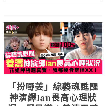
「扮嘢姜」綜藝魂甦醒
神演繹Ian畏高心理狀