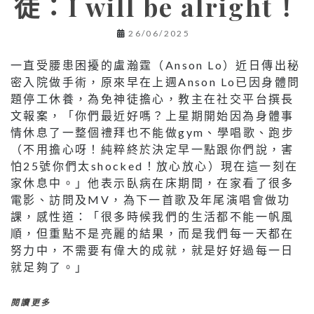
徒：I will be alright！
26/06/2025
一直受腰患困擾的盧瀚霆（Anson Lo）近日傳出秘
密入院做手術，原來早在上週Anson Lo已因身體問
題停工休養，為免神徒擔心，教主在社交平台撰長
文報案，「你們最近好嗎？上星期開始因為身體事
情休息了一整個禮拜也不能做gym、學唱歌、跑步
（不用擔心呀！純粹終於決定早一點跟你們說，害
怕25號你們太shocked！放心放心）現在這一刻在
家休息中。」他表示臥病在床期間，在家看了很多
電影、訪問及MV，為下一首歌及年尾演唱會做功
課，感性道：「很多時候我們的生活都不能一帆風
順，但重點不是亮麗的結果，而是我們每一天都在
努力中，不需要有偉大的成就，就是好好過每一日
就足夠了。」
閱讀更多