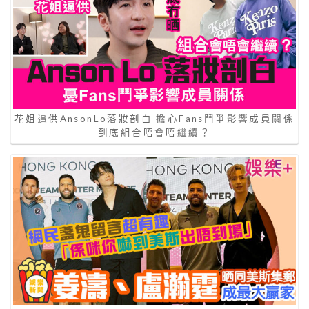
花姐逼供AnsonLo落妝剖白 擔心Fans鬥爭影響成員關係
到底組合唔會唔繼續？