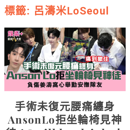
標籤:
呂濤米LoSeoul
手術未復元腰痛纏身
AnsonLo拒坐輪椅見神