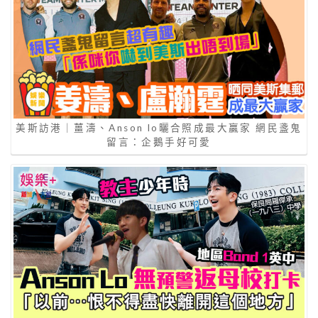
美斯訪港｜薑濤、Anson lo曬合照成最大贏家 網民盞鬼
留言：企鵝手好可愛