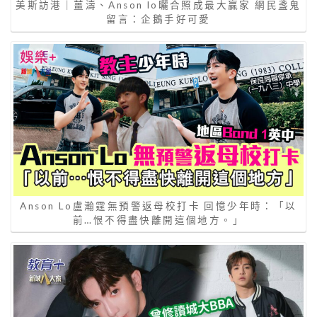
美斯訪港｜薑濤、Anson lo曬合照成最大贏家 網民盞鬼
留言：企鵝手好可愛
Anson Lo盧瀚霆無預警返母校打卡 回憶少年時：「以
前…恨不得盡快離開這個地方。」