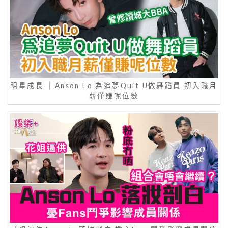
明星成長 ｜Anson Lo 為追夢Quit U做舞蹈員 初入職月
薪僅賺呢位數