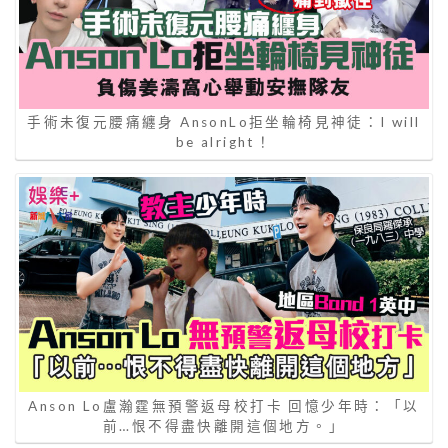
手術未復元腰痛纏身 AnsonLo拒坐輪椅見神徒：I will
be alright！
Anson Lo盧瀚霆無預警返母校打卡 回憶少年時：「以
前…恨不得盡快離開這個地方。」