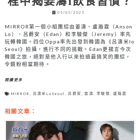
程中揭姜濤1飲食習慣？
05/05/2025
MIRROR第一個小組團綜由姜濤、盧瀚霆（Anson
Lo）、呂爵安（Edan）和李駿傑（Jeremy）率先
玩轉韓國。四位Oppa率先出發到韓國為《呂濤米lo
Seoul》拍攝，進行不同的挑戰。Edan更揚言今次
韓國之旅，絕對是他入行以來拍過最搞笑的團綜，
令鏡粉相當期待。
閱讀更多
MIRROR
,
呂濤米LoSeoul
,
呂爵安
,
姜濤
,
李駿傑
,
盧瀚霆
相關文章：