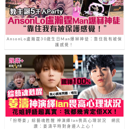
AnsonLo盧瀚霆30歲生日Man爆冧神徒：靠住我有被保
護感覺！
「扮嘢姜」綜藝魂甦醒 神演繹Ian畏高心理狀況 網民
讚：姜濤平時對身邊人上心！