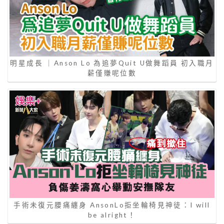
明星成長 ｜Anson Lo 為追夢Quit U做舞蹈員 初入職月
薪僅賺呢位數
手術未復元腰痛纏身 AnsonLo拒坐輪椅見神徒：I will
be alright！