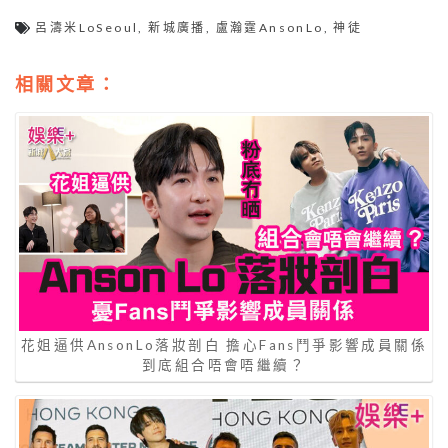
呂濤米LoSeoul
,
新城廣播
,
盧瀚霆AnsonLo
,
神徒
相關文章：
花姐逼供AnsonLo落妝剖白 擔心Fans鬥爭影響成員關係
到底組合唔會唔繼續？