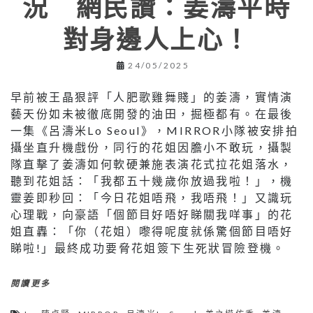
況 網民讚：姜濤平時
對身邊人上心！
24/05/2025
早前被王晶狠評「人肥歌雞舞賤」的姜濤，實情演
藝天份如未被徹底開發的油田，掘極都有。在最後
一集《呂濤米Lo Seoul》，MIRROR小隊被安排拍
攝坐直升機戲份，同行的花姐因膽小不敢玩，攝製
隊直擊了姜濤如何軟硬兼施表演花式拉花姐落水，
聽到花姐話：「我都五十幾歲你放過我啦！」，機
靈姜即秒回：「今日花姐唔飛，我唔飛！」又識玩
心理戰，向豪語「個節目好唔好睇關我咩事」的花
姐直轟：「你（花姐）嚟得呢度就係驚個節目唔好
睇啦!」最終成功要脅花姐簽下生死狀冒險登機。
閱讀更多