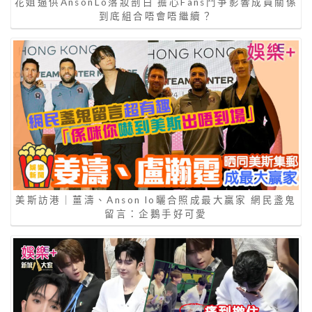
花姐逼供AnsonLo落妝剖白 擔心Fans鬥爭影響成員關係
到底組合唔會唔繼續？
美斯訪港｜薑濤、Anson lo曬合照成最大贏家 網民盞鬼
留言：企鵝手好可愛