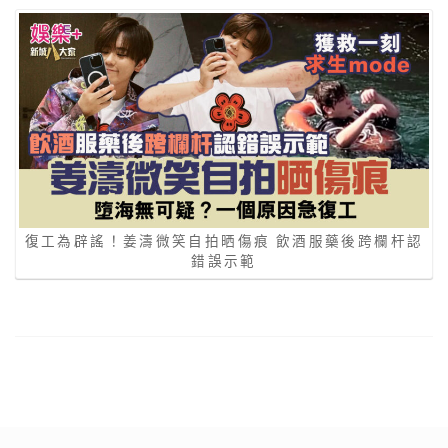
復工為辟謠！姜濤微笑自拍晒傷痕 飲酒服藥後跨欄杆認
錯誤示範