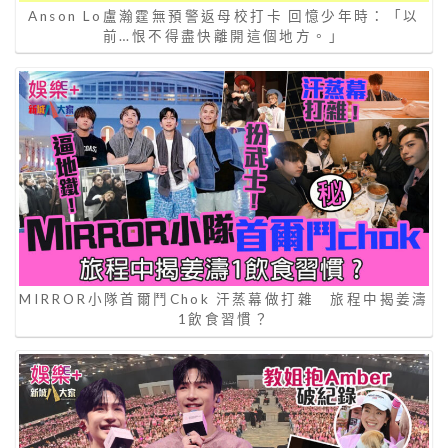
Anson Lo盧瀚霆無預警返母校打卡 回憶少年時：「以
前…恨不得盡快離開這個地方。」
MIRROR小隊首爾鬥Chok 汗蒸幕做打雜 旅程中揭姜濤
1飲食習慣？