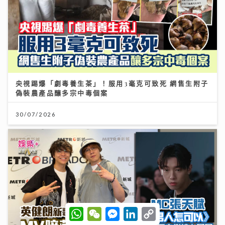
央視踢爆「劇毒養生茶」！服用3毫克可致死 網售生附子
偽裝農產品釀多宗中毒個案
30/07/2026
W
W
M
L
C
h
e
e
i
o