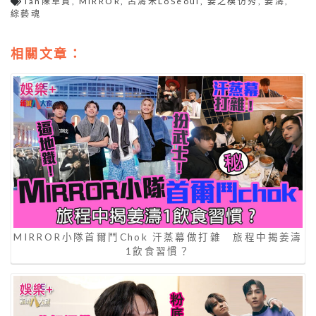
Ian陳卓賢
,
MIRROR
,
呂濤米LoSeoul
,
姜之模仿秀
,
姜濤
,
綜藝魂
相關文章：
MIRROR小隊首爾鬥Chok 汗蒸幕做打雜 旅程中揭姜濤
1飲食習慣？