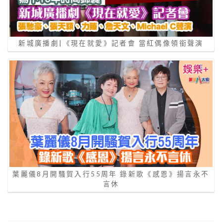
新城廣播劇|《現在就愛》記者會 當紅偶像領銜聲演
葉麗儀8月開騷賀入行55周年 錄新歌《感恩》揚言永不
言休