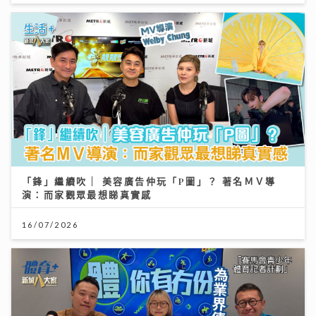
「鋒」繼續吹 | 美容廣告仲玩「P圖」？ 著名ＭＶ導
演：而家觀眾最想睇真實感
16/07/2026