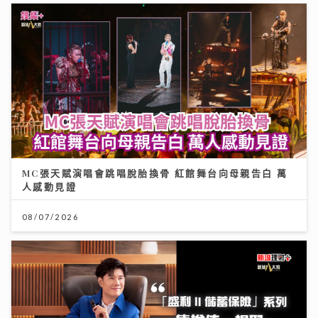
MC張天賦演唱會跳唱脫胎換骨 紅館舞台向母親告白 萬
人感動見證
08/07/2026