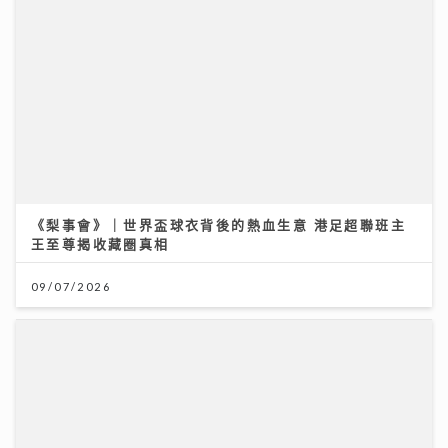
大暑熱到忟 身心勁易「中暑」兩款湯水即消暑 零廚藝都
煲到
23/07/2026