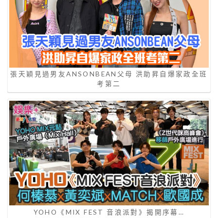
張天穎見過男友ANSONBEAN父母 洪助昇自爆家政全班
考第二
YOHO《MIX FEST 音浪派對》揭開序幕…