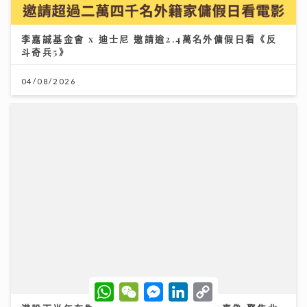
港股下半年布局關鍵：專家拆解「七翻身」真偽 聚焦北
水與AI新趨勢
12/07/2026
W
W
M
L
C
h
e
e
i
o