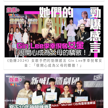
《勁爆2024》女歌手們的勁爆感言 Gin Lee李幸倪奪女
金：「很開心成為父母的驕傲！」