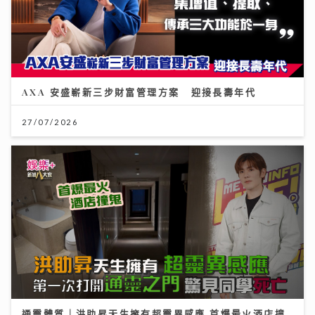
AXA 安盛嶄新三步財富管理方案 迎接長壽年代
27/07/2026
通靈體質｜洪助昇天生擁有超靈異感應 首爆最火酒店撞