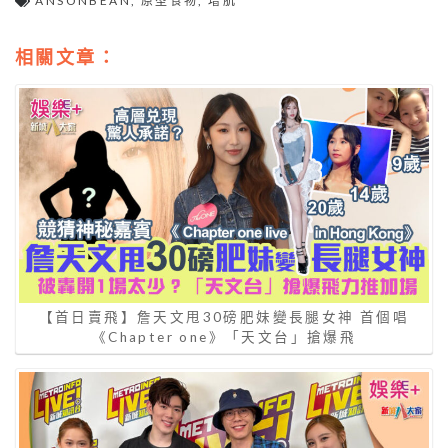
ANSONBEAN
,
原型食物
,
增肌
相關文章：
【首日賣飛】詹天文甩30磅肥妹變長腿女神 首個唱
《Chapter one》「天文台」搶爆飛