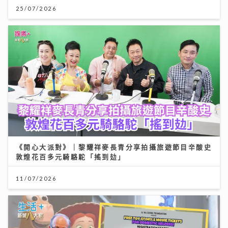
25/07/2026
《開心大派對》｜黎耀祥麥長青分享拍攝旅遊節目辛酸史
敦煌花百多元騎駱駝「搖到攰」
11/07/2026