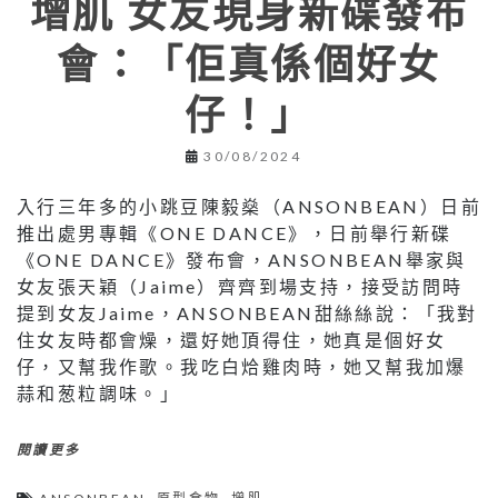
增肌 女友現身新碟發布
會：「佢真係個好女
仔！」
30/08/2024
入行三年多的小跳豆陳毅燊（ANSONBEAN）日前
推出處男專輯《ONE DANCE》，日前舉行新碟
《ONE DANCE》發布會，ANSONBEAN舉家與
女友張天穎（Jaime）齊齊到場支持，接受訪問時
提到女友Jaime，ANSONBEAN甜絲絲說：「我對
住女友時都會燥，還好她頂得住，她真是個好女
仔，又幫我作歌。我吃白烚雞肉時，她又幫我加爆
蒜和葱粒調味。」
閱讀更多