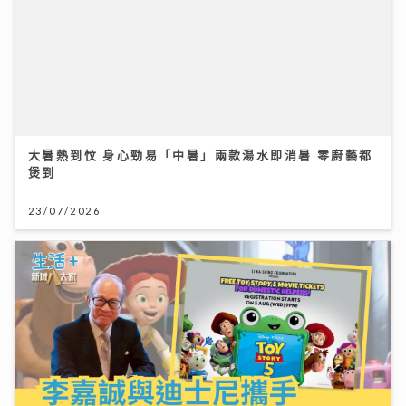
李嘉誠基金會 x 迪士尼 邀請逾2.4萬名外傭假日看《反
斗奇兵5》
04/08/2026