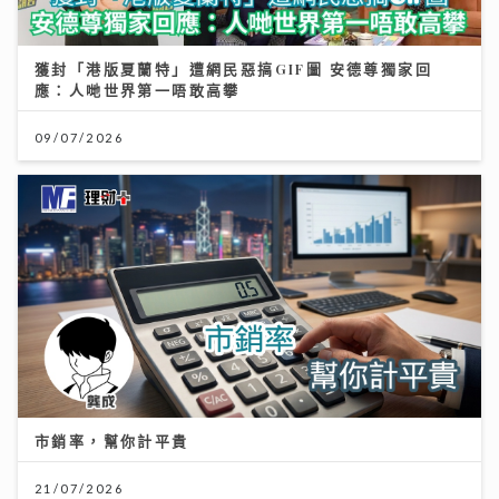
獲封「港版夏蘭特」遭網民惡搞GIF圖 安德尊獨家回
應：人哋世界第一唔敢高攀
09/07/2026
市銷率，幫你計平貴
21/07/2026