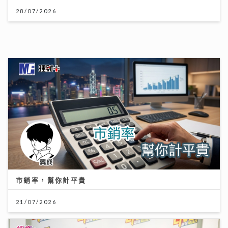
市銷率，幫你計平貴
21/07/2026
《QK玉瑛室》｜施匡翹與JC新歌唱出女生之間細膩情感