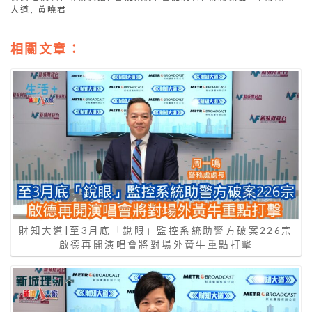
大道
,
黃曉君
相關文章：
財知大道|至3月底「銳眼」監控系統助警方破案226宗
啟德再開演唱會將對場外黃牛重點打擊