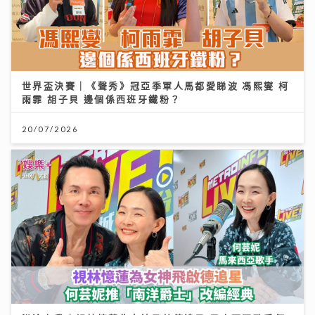
世界盃決賽｜《聲秀》冠亞季軍人馬都愛睇波 馮熙燮 柯
雨霏 胡子貝 邊個係西班牙鐵粉？
20/07/2026