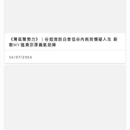
《灣區聲勢力》｜谷婭溦剖白曾低谷內耗到懷疑人生 新
歌MV搵黃宗澤義氣助陣
16/07/2026
年輕一族竟是睪丸癌發病高峰 無痛腫塊最危險 醫生教1
招自救｜養和綜合腫瘤科中心副主任潘明駿醫生
09/07/2026