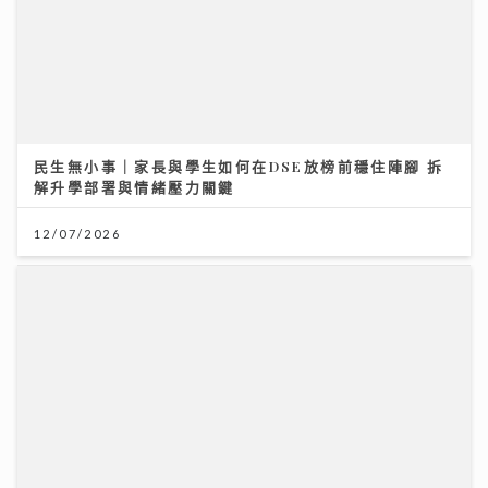
12/07/2026
《勁爆樂勢力》｜谷婭溦立志做治癒系女歌手 兩晚關燈
躲進浴缸為新歌填詞
22/07/2026