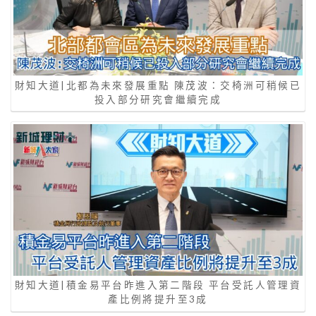
財知大道|北都為未來發展重點 陳茂波：交椅洲可稍候已
投入部分研究會繼續完成
財知大道|積金易平台昨進入第二階段 平台受託人管理資
產比例將提升至3成