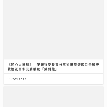
《開心大派對》｜黎耀祥麥長青分享拍攝旅遊節目辛酸史
敦煌花百多元騎駱駝「搖到攰」
11/07/2026
民生無小事｜家長與學生如何在DSE放榜前穩住陣腳 拆
解升學部署與情緒壓力關鍵