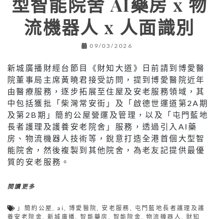
型智能院舍 AI藥房 x 物
流機器人 x 人面識別
09/03/2026
新城廣播財經台節目《財知大道》日前請到博愛醫
院董事局主席黃曉君接受訪問，提到博愛醫院近年
由醫療服務，逐步拓展至住屋及安老服務領域，其
中包括獲批「柴灣常安街」及「啟德世運道第2A期
及第2B期」簡約公屋營運及管理，以及「屯門藍地
長者護理及護養安老院舍」服務，透過引入AI藥
房、物流機器人技術等，銳意打造全港首個大型智
能院舍，然後複製到其他院舍，為老友記提供最優
質的安老服務。
閱讀更多
」簡約公屋
,
ai
,
博愛醫院
,
安老服務
,
屯門藍地長者護理及護
養安老院舍
,
新城廣播
,
智能藥房
,
智能院舍
,
物流機器人
,
財知