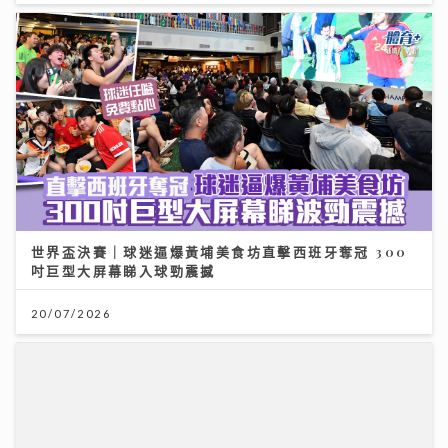
世界盃決賽｜球迷逼爆黃埔美食坊直擊西班牙奪冠 300
吋巨型大屏幕睇入球勁震撼
20/07/2026