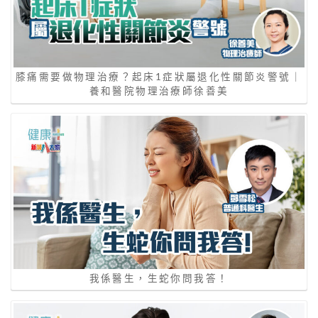
膝痛需要做物理治療？起床1症狀屬退化性關節炎警號｜
養和醫院物理治療師徐善美
我係醫生，生蛇你問我答！