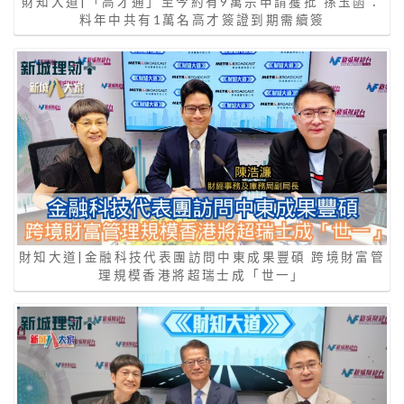
財知大道|「高才通」至今約有9萬宗申請獲批 孫玉菡：
料年中共有1萬名高才簽證到期需續簽
財知大道|金融科技代表團訪問中東成果豐碩 跨境財富管
理規模香港將超瑞士成「世一」