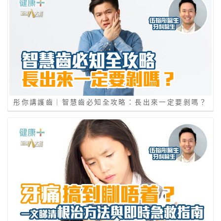
彤你講護齒｜智慧齒必知全攻略：長出來一定要剝嗎？