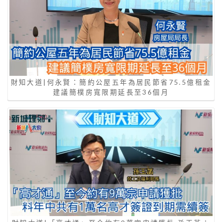
財知大道|何永賢：簡約公屋五年為居民節省75.5億租金
建議簡樸房寬限期延長至36個月