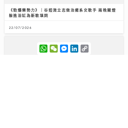
W
W
M
L
C
h
e
e
i
o
「第36屆美食博覽」8.13灣仔會展開鑼 首設甜品
a
C
s
n
p
Gelato主題＋寵物食品專區
t
h
s
k
y
s
a
e
e
L
A
t
n
d
i
06/08/2026
p
g
I
n
p
e
n
k
r