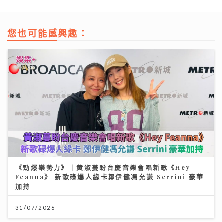
您也可能感興趣：
《勁爆樂勢力》｜黃淑蔓盼台慶音樂會唱新歌《Hey
Feanna》 新歌碌爆人緣卡鄭伊健馮允謙 Serrini 豪華
加持
31/07/2026