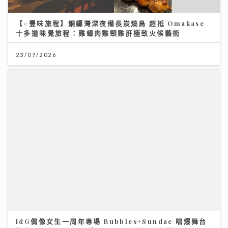
【#豐味旅程】銅鑼灣深夜備長炭燒鳥 超抵 Omakase
十多道味覺旅程：雞蠔肉雞頸雞肝極致火候藝術
23/07/2026
IdG偶像女生一周年專場 Bubbles+Sundae 唱爆舞台
驚喜公布新二人組合「IdG 2%」誕生 平均得16歲
15/07/2026