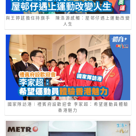
與王婷莛擔任持旗手 陳浩源感觸：屋邨仔遇上運動改變
人生
國家隊訪港︱禮賓府設歡迎會 李家超：希望運動員體驗
香港魅力