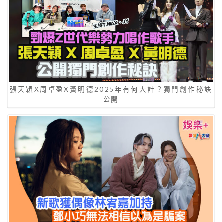
張天穎X周卓盈X黃明德2025年有何大計？獨門創作秘訣
公開