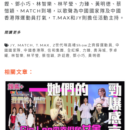
鏗、鄧小巧、林智樂、林芊瑩、力臻、黃明德、蔡
愷穎、MATCH到場，以歌聲為中國國家隊及中國
香港隊運動員打氣，T.MAX和JY則擔任活動主持。
閱讀更多
JY
,
MATCH
,
T.MAX
,
Z世代咪高峰Show之齊撐運動員
,
中
國國家隊
,
中國香港隊
,
信和集團
,
全紅嬋
,
力臻
,
奧海城
,
李卓
耀
,
林智樂
,
林芊瑩
,
蔡愷穎
,
許廷鏗
,
鄧小巧
,
黃明德
相關文章：