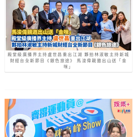
殿堂級廣播界主持盧世昌重出江湖 夥拍林淑敏主持新城
財經台全新節目《銀色旅途》 馬浚偉親邀出山送「金
咪」