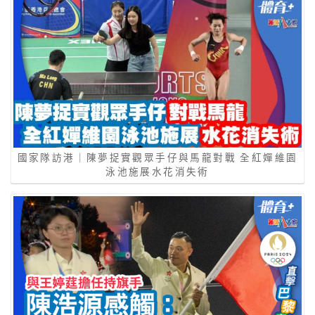
國家隊訪港｜陳夢捉實觀眾手仔與馬龍對戰 全紅嬋維園
泳池施展水花消失術