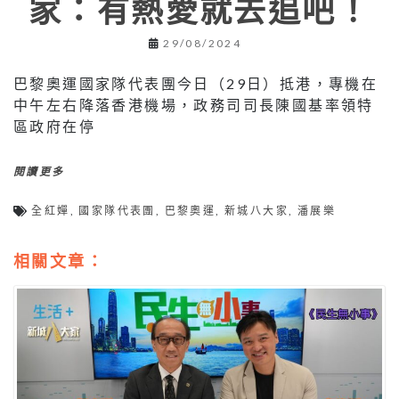
家：有熱愛就去追吧！
29/08/2024
巴黎奧運國家隊代表團今日（29日）抵港，專機在
中午左右降落香港機場，政務司司長陳國基率領特
區政府在停
閱讀更多
全紅嬋
,
國家隊代表團
,
巴黎奧運
,
新城八大家
,
潘展樂
相關文章：