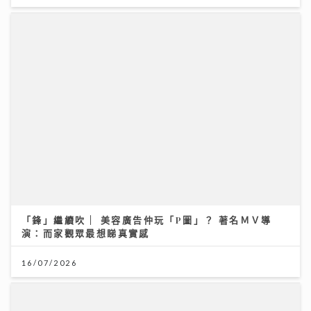
「鋒」繼續吹 | 美容廣告仲玩「P圖」？ 著名ＭＶ導
演：而家觀眾最想睇真實感
16/07/2026