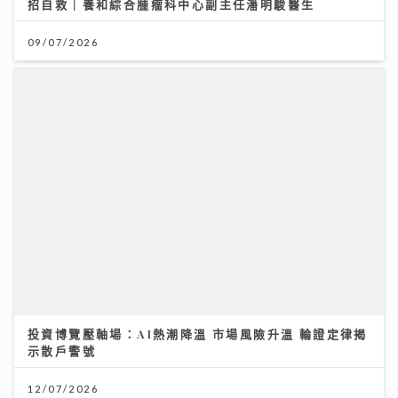
招自救｜養和綜合腫瘤科中心副主任潘明駿醫生
09/07/2026
投資博覽壓軸場：AI熱潮降溫 市場風險升溫 輪證定律揭
示散戶警號
12/07/2026