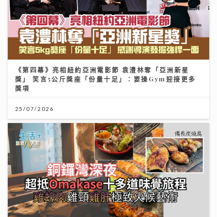
《第四幕》亮相紐約亞洲電影節 袁澧林奪「亞洲新星
獎」 笑言5公斤獎座「份量十足」：要操Gym迎接更多
獎項
25/07/2026