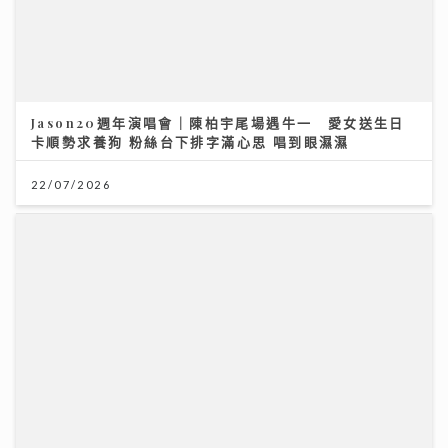
Jason20週年演唱會｜陳柏宇尾場遇牛一 愛女送生日
卡順勢求養狗 粉絲台下排字滿心思 唱到眼濕濕
22/07/2026