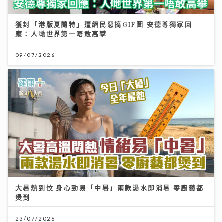
獲封「港版夏蘭特」遭網民惡搞GIF圖 安德尊獨家回
應：人哋世界第一唔敢高攀
09/07/2026
大暑熱到忟 身心勁易「中暑」兩款湯水即消暑 零廚藝都
煲到
23/07/2026