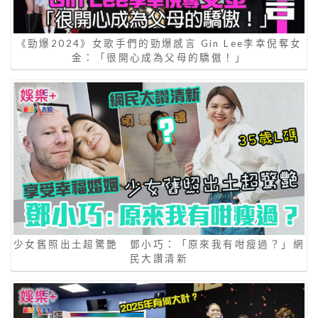
《勁爆2024》女歌手們的勁爆感言 Gin Lee李幸倪奪女
金：「很開心成為父母的驕傲！」
少女舊照出土超驚艷 鄧小巧：「原來我有咁瘦過？」網
民大讚清新