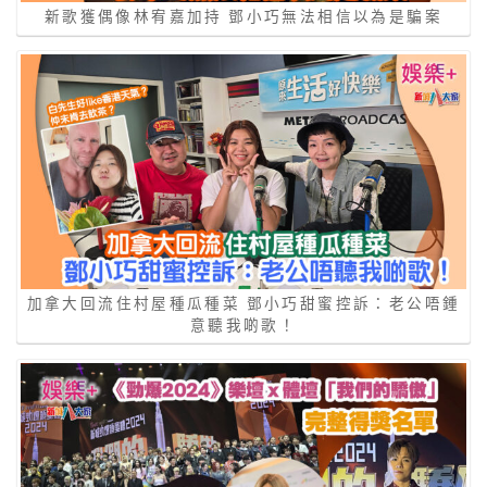
新歌獲偶像林宥嘉加持 鄧小巧無法相信以為是騙案
加拿大回流住村屋種瓜種菜 鄧小巧甜蜜控訴：老公唔鍾
意聽我啲歌！