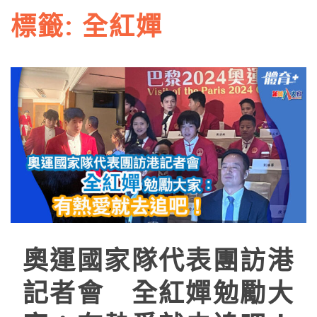
標籤:
全紅嬋
奧運國家隊代表團訪港
記者會 全紅嬋勉勵大