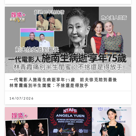
一代電影人施南生病逝享年75歲 前夫徐克陪到最後
林青霞痛別半生閨蜜：不捨還是得放手
14/07/2026