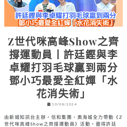
Z世代咪高峰Show之齊
撐運動員丨許廷鏗與李
卓耀打羽毛球贏到兩分
鄧小巧最愛全紅嬋「水
花消失術」
10/08/2024
由新城知訊台主辦，信和集團、奧海城全力帶動《Z
世代咪高峰Show之齊撐運動員》活動，邀得許廷