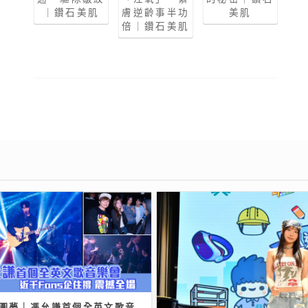
｜鑽石美肌
膚逆齡事半功
美肌
倍｜鑽石美肌
ll圓夢｜馮允謙首個全英文歌音