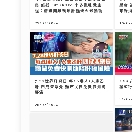
鳥 超抵 Omakase 十多道味覺旅
樂會 
程：雞蠔肉雞頸雞肝極致火候藝術
布好
23/07/2026
10/07
7.28世界肝炎日 每20港人1人患乙
AX
肝 四成未察覺 籲市民做免費快測防
援並
肝癌
31/07
28/07/2026