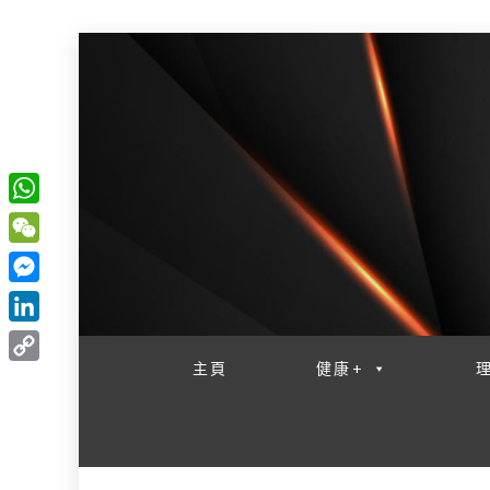
W
一網睇盡 八家大成
h
W
a
e
M
t
C
e
L
s
h
s
i
主頁
健康+
A
C
a
s
n
p
o
t
e
k
p
p
n
e
y
g
d