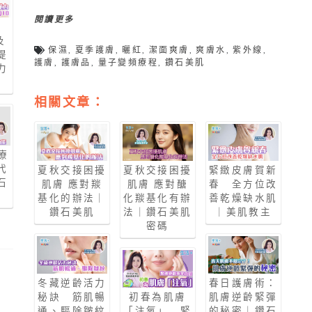
閱讀更多
及
保濕
,
夏季護膚
,
曬紅
,
潔面爽膚
,
爽膚水
,
紫外線
,
提
護膚
,
護膚品
,
量子變頻療程
,
鑽石美肌
力
肌
相關文章：
療
代
夏秋交接困擾
夏秋交接困擾
緊緻皮膚賀新
石
肌膚 應對羰
肌膚 應對醣
春 全方位改
基化的辦法｜
化羰基化有辦
善乾燥缺水肌
鑽石美肌
法｜鑽石美肌
｜美肌教主
密碼
冬藏逆齡活力
春日護膚術：
秘訣 筋肌暢
初春為肌膚
肌膚逆齡緊彈
通、驅除皺紋
「注氧」 緊
的秘密｜鑽石