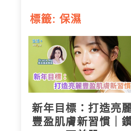
L
e
I
i
r
標籤:
保濕
n
n
k
新年目標：打造亮
豐盈肌膚新習慣｜