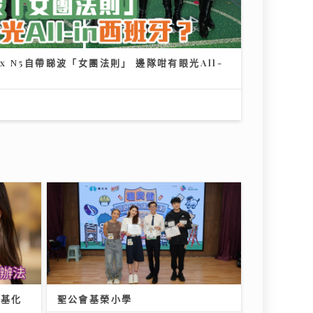
h x N5自帶睇波「女團法則」 邊隊咁有眼光All-
夏秋交接困擾肌膚 應對醣化羰基化
有辦法｜鑽石美肌密碼
03/08/2026