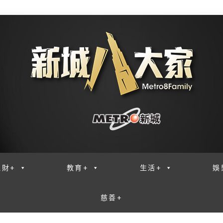
理財+
教育+
生活+
娛
慈善+