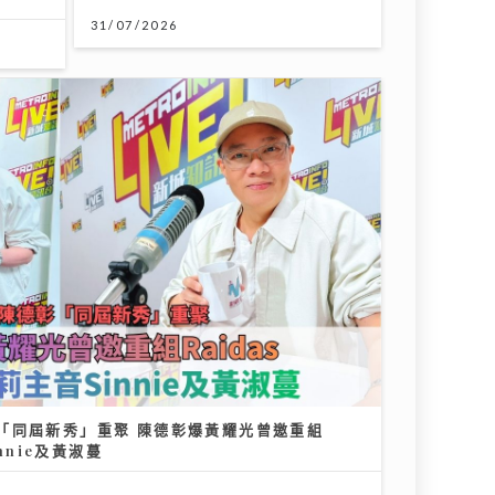
座「份
《勁爆樂勢力》｜谷婭溦立志做治癒
系女歌手 兩晚關燈躲進浴缸為新歌
填詞
22/07/2026
美容業
專家深
勢而行
《原來生活好快樂》｜張馳豪大嘆拍