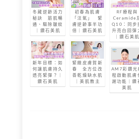
冬藏逆齡活力
初春為肌膚
RF療程與
秘訣 筋肌暢
「注氧」 緊
Ceramide
通、驅除皺紋
膚逆齡事半功
Q10：同步
｜鑽石美肌
倍｜鑽石美肌
升亮白回彈
｜鑽石美
新年目標：如
緊緻皮膚賀新
何讓肌膚持久
春 全方位改
AM7彩鑽光
透亮緊彈？｜
善乾燥缺水肌
程啟動肌膚
鑽石美肌
｜美肌教主
謝功能｜鑽
美肌