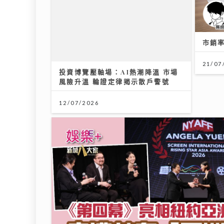
市銷
投資博覽壓軸場：AI熱潮降溫 市場
風險升溫 輪證定律揭示散戶警號
21/07
12/07/2026
聖公會基榮小學
31/07/2026