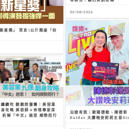
四幕》亮相紐約亞洲電影節 袁澧林奪「亞洲新星獎」 笑言5公斤獎
足」：要操Gym迎接更多獎項
/2026
「鋒」繼續吹 靚靚陪審團 | 
九運翻身攻略 美容師ｘ命理
入剖析 拆解「中女」迷思 順
是關鍵
06/08/2026