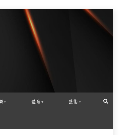
樂+
體育+
藝術+