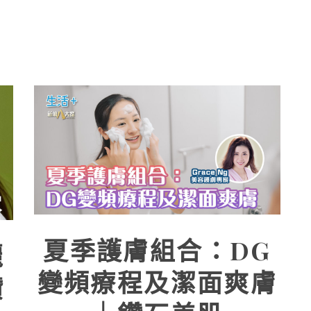
夏季護膚組合：DG
麗
變頻療程及潔面爽膚
鑽