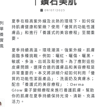
｜鑽石美肌
09/07/2025
夏季在極高紫外線及炎熱的環境下，如何保
列
持肌膚健康和緊緻？使用「優質的功能性護
單
膚品」和進行「養護式的美容療程」至關重
養
要。
實
風
夏季持續高溫，環境潮濕，強紫外線，肌膚
面臨多種挑戰，例如：曬紅、曬傷、曬黑，
敏感、多油、出斑及鬆弛等。為了應對這些
皮膚問題，選擇合適的護膚品和美容療程是
非常重要的。本文將詳細介紹如何利用「優
,
質的功能性潔面產品」：洗面奶及爽膚水；
配合「養護式的美容療程」 ：Derma
Glow 量子變頻療程來進行養護肌膚，幫助
你的肌膚在夏季持續保持光滑、清新、充滿
活力。