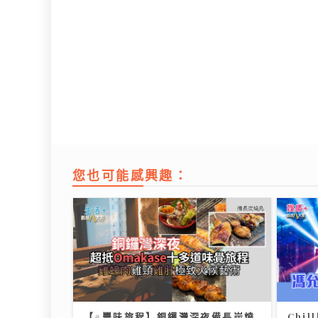
您也可能感興趣：
【#豐味旅程】銅鑼灣深夜備長炭燒
Chi