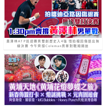
黃澤林ATP巡迴賽男雙創歷史入4強 惜拍檔因傷退出無
緣決賽 今午齊撐Coleman男單對戰姆錫迪