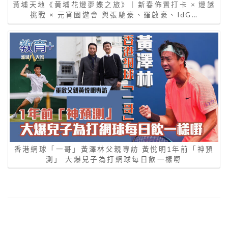
黃埔天地《黄埔花燈夢蝶之旅》｜新春佈置打卡 × 燈謎
挑戰 × 元宵園遊會 與張馳豪、羅啟豪、IdG…
香港網球「一哥」黃澤林父親專訪 黃悅明1年前「神預
測」 大爆兒子為打網球每日飲一樣嘢