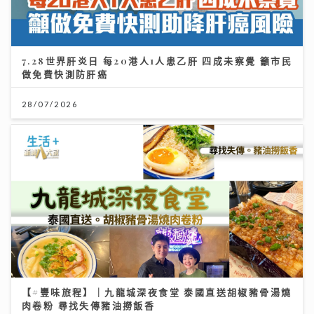
7.28世界肝炎日 每20港人1人患乙肝 四成未察覺 籲市民
做免費快測防肝癌
28/07/2026
【#豐味旅程】｜九龍城深夜食堂 泰國直送胡椒豬骨湯燒
肉卷粉 尋找失傳豬油撈飯香