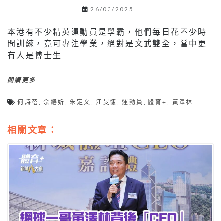
26/03/2025
本港有不少精英運動員是學霸，他們每日花不少時
間訓練，竟可專注學業，絕對是文武雙全，當中更
有人是博士生
閱讀更多
何詩蓓
,
佘繕妡
,
朱定文
,
江旻憓
,
運動員
,
體育+
,
黃澤林
相關文章：