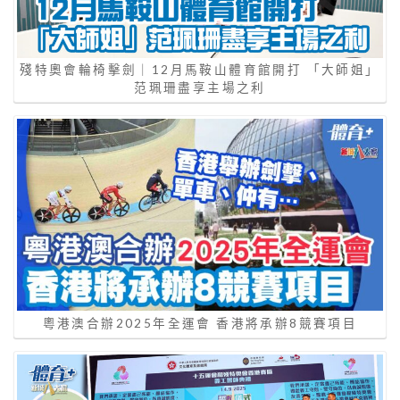
殘特奧會輪椅擊劍｜12月馬鞍山體育館開打 「大師姐」
范珮珊盡享主場之利
粵港澳合辦2025年全運會 香港將承辦8競賽項目