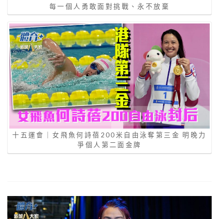
每一個人勇敢面對挑戰、永不放棄
十五運會｜女飛魚何詩蓓200米自由泳奪第三金 明晚力
爭個人第二面金牌