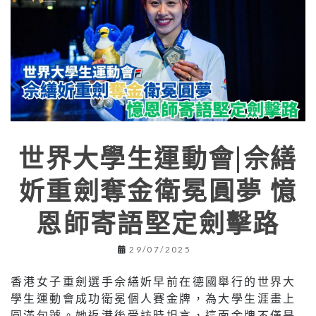
世界大學生運動會|佘繕
妡重劍奪金衛冕圓夢 憶
恩師寄語堅定劍擊路
29/07/2025
香港女子重劍選手佘繕妡早前在德國舉行的世界大
學生運動會成功衛冕個人賽金牌，為大學生涯畫上
圓滿句號。她返港後受訪時坦言，這面金牌不僅是