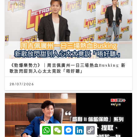
《勁爆樂勢力》｜周吉佩廣州一日三場熱血Busking 新
歌放閃甜到入心太太竟說「唔好聽」
28/07/2026
W
W
M
L
C
h
e
e
i
o