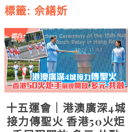
標籤:
佘繕妡
十五運會｜港澳廣深4城
接力傳聖火 香港50火炬