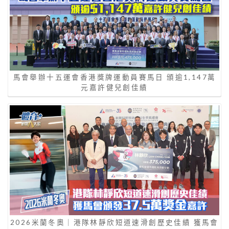
馬會舉辦十五運會香港獎牌運動員賽馬日 頒逾1,147萬
元嘉許健兒創佳績
2026米蘭冬奧｜港隊林靜欣短道速滑創歷史佳績 獲馬會