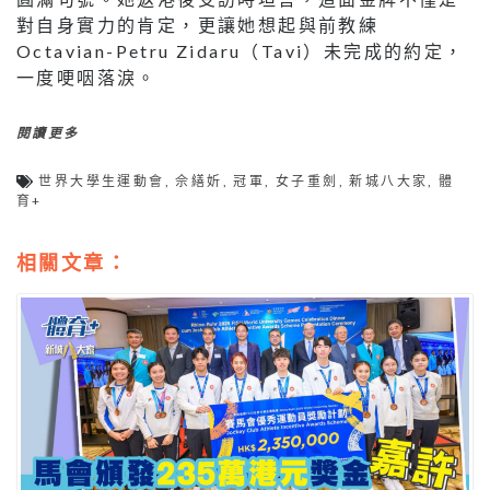
對自身實力的肯定，更讓她想起與前教練
Octavian-Petru Zidaru（Tavi）未完成的約定，
一度哽咽落淚。
閱讀更多
世界大學生運動會
,
佘繕妡
,
冠軍
,
女子重劍
,
新城八大家
,
體
育+
相關文章：