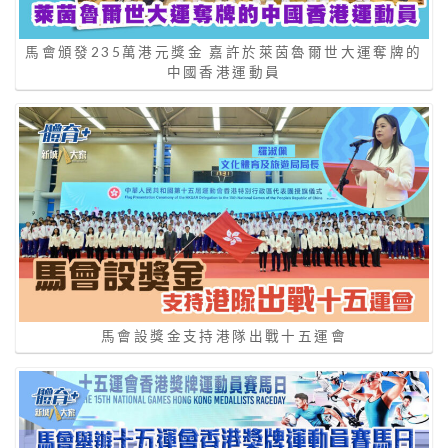
馬會頒發235萬港元獎金 嘉許於萊茵魯爾世大運奪牌的
中國香港運動員
馬會設獎金支持港隊出戰十五運會