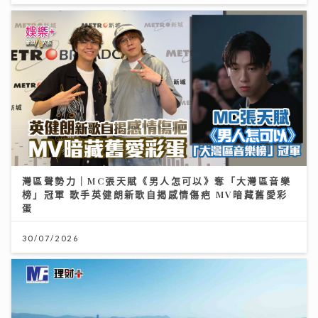
灣區聲勢力｜MC張天賦《男人怎可以》奪「大灣區音樂
榜」冠軍 歌手英健朗新歌自揭感情傷疤 MV暗藏舊愛彩
蛋
30/07/2026