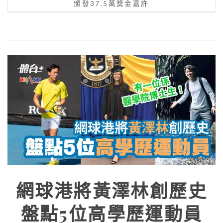
頒發37.5萬獎金嘉許
網球港將黃澤林創歷史
盤點5位高學歷運動員