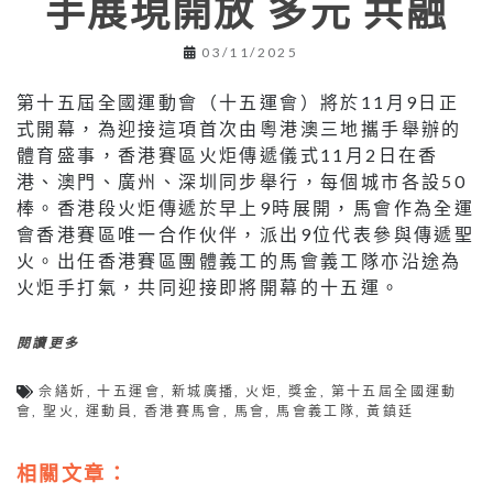
手展現開放 多元 共融
03/11/2025
第十五屆全國運動會（十五運會）將於11月9日正
式開幕，為迎接這項首次由粵港澳三地攜手舉辦的
體育盛事，香港賽區火炬傳遞儀式11月2日在香
港、澳門、廣州、深圳同步舉行，每個城市各設50
棒。香港段火炬傳遞於早上9時展開，馬會作為全運
會香港賽區唯一合作伙伴，派出9位代表參與傳遞聖
火。出任香港賽區團體義工的馬會義工隊亦沿途為
火炬手打氣，共同迎接即將開幕的十五運。
閱讀更多
佘繕妡
,
十五運會
,
新城廣播
,
火炬
,
獎金
,
第十五屆全國運動
會
,
聖火
,
運動員
,
香港賽馬會
,
馬會
,
馬會義工隊
,
黃鎮廷
相關文章：