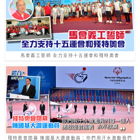
馬會義工誓師 全力支持十五運會和殘特奧會
殘特奧會閉幕 陳國基大讚運動員：你們用汗水激勵我們