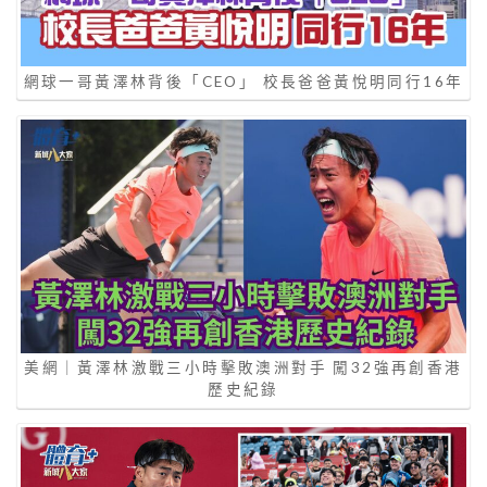
網球一哥黃澤林背後「CEO」 校長爸爸黃悅明同行16年
美網｜黃澤林激戰三小時擊敗澳洲對手 闖32強再創香港
歷史紀錄