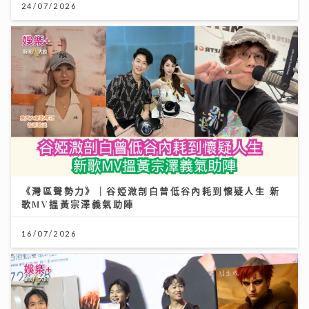
24/07/2026
《灣區聲勢力》｜谷婭溦剖白曾低谷內耗到懷疑人生 新
歌MV搵黃宗澤義氣助陣
16/07/2026