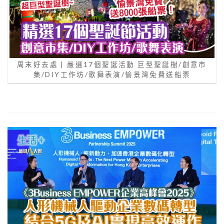
周末好去處 | 嚴選17個聖誕活動 巨型聖誕樹/創意市
集/DIY工作坊/歌舞表演/愉景灣免費送船票