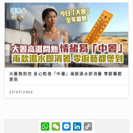
大暑熱到忟 身心勁易「中暑」兩款湯水即消暑 零廚藝都
煲到
23/07/2026
W
W
M
L
C
h
e
e
i
o