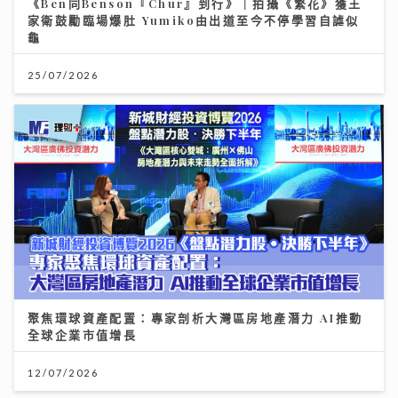
《Ben同Benson『Chur』到行》｜拍攝《繁花》獲王
家衛鼓勵臨場爆肚 Yumiko由出道至今不停學習自謔似
龜
25/07/2026
聚焦環球資產配置：專家剖析大灣區房地產潛力 AI推動
全球企業市值增長
12/07/2026