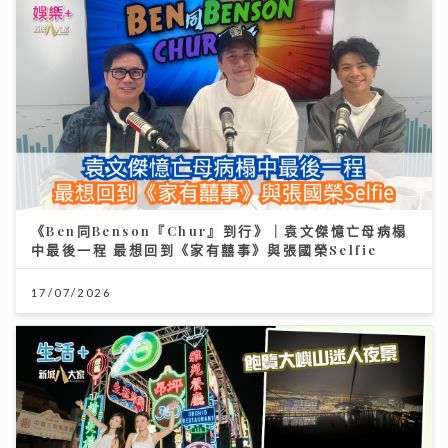
《Ben同Benson『Chur』到行》｜袁文傑憶亡母病榻
中最後一程 最想回到《家有囍事》與張國榮Selfie
17/07/2026