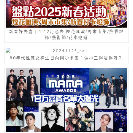
新春好去處 | 1至2月必去 煙花匯演/周末市集/熊貓燈
飾/藝術節/花車巡遊
80年代性感女神生日向阿叻求愛：做小三得唔得呀？