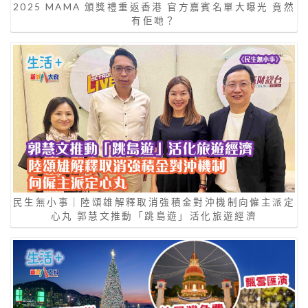
2025 MAMA 頒獎禮重返香港 官方嘉賓名單大曝光 竟然
有佢哋？
民生無小事｜陸頌雄解釋取消強積金對沖機制向僱主派定
心丸 郭慧文推動「跳島遊」活化旅遊經濟