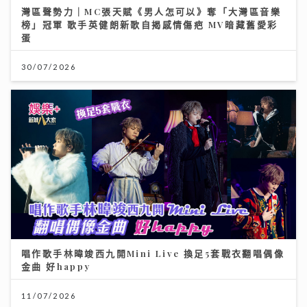
灣區聲勢力｜MC張天賦《男人怎可以》奪「大灣區音樂
榜」冠軍 歌手英健朗新歌自揭感情傷疤 MV暗藏舊愛彩
蛋
30/07/2026
唱作歌手林暐竣西九開Mini Live 換足5套戰衣翻唱偶像
金曲 好happy
11/07/2026