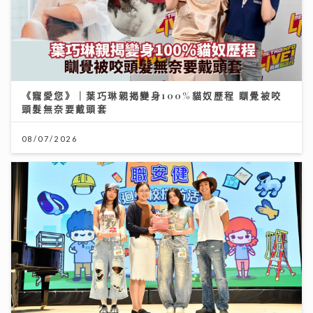
《寵愛您》｜葉巧琳親揭變身100%貓奴歷程 瞓覺被咬
頭髮無奈要戴頭套
08/07/2026