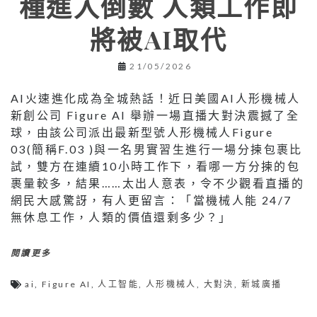
種進入倒數 人類工作即
將被AI取代
21/05/2026
AI火速進化成為全城熱話！近日美國AI人形機械人
新創公司 Figure AI 舉辦一場直播大對決震撼了全
球，由該公司派出最新型號人形機械人Figure
03(簡稱F.03 )與一名男實習生進行一場分揀包裹比
試，雙方在連續10小時工作下，看哪一方分揀的包
裹量較多，結果……太出人意表，令不少觀看直播的
網民大感驚訝，有人更留言：「當機械人能 24/7
無休息工作，人類的價值還剩多少？」
閱讀更多
ai
,
Figure AI
,
人工智能
,
人形機械人
,
大對決
,
新城廣播