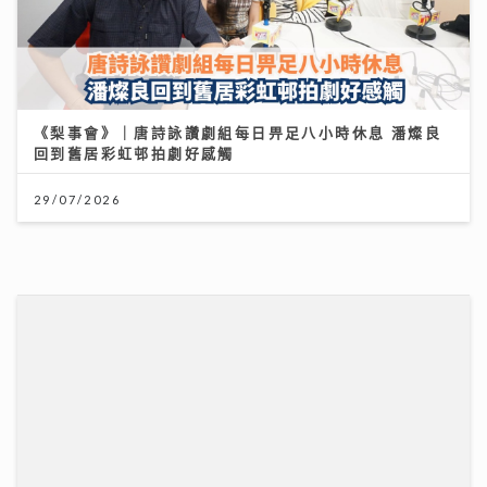
憑獨特歌聲完勝過百對手 華納新人Kacey大學畢業即出
道 師姐陳蕾大讚好有魔力
21/07/2026