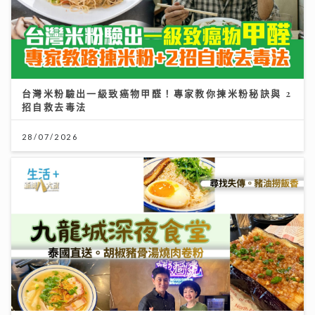
28/07/2026
【#豐味旅程】｜九龍城深夜食堂 泰國直送胡椒豬骨湯燒
肉卷粉 尋找失傳豬油撈飯香
02/08/2026