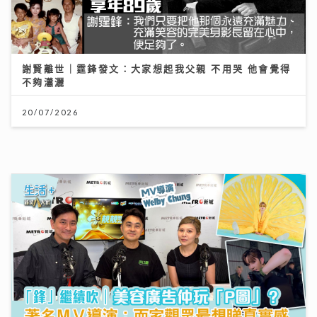
20/07/2026
「鋒」繼續吹 | 美容廣告仲玩「P圖」？ 著名ＭＶ導
演：而家觀眾最想睇真實感
16/07/2026