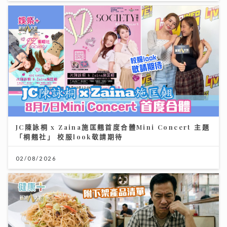
JC陳詠桐 x Zaina施匡翹首度合體Mini Concert 主題
「桐翹社」 校服look敬請期待
02/08/2026
台灣米粉驗出一級致癌物甲醛！專家教你揀米粉秘訣與 2
招自救去毒法