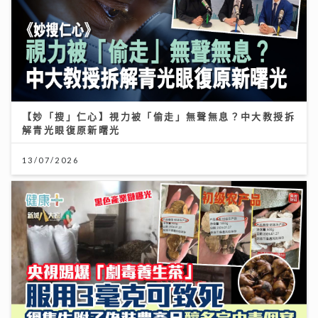
解青光眼復原新曙光
13/07/2026
央視踢爆「劇毒養生茶」！服用3毫克可致死 網售生附子
偽裝農產品釀多宗中毒個案
30/07/2026