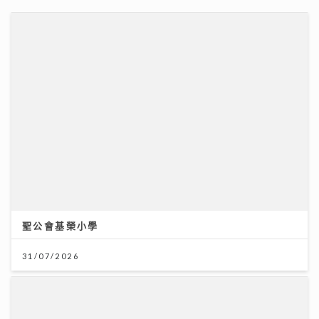
民生無小事｜徐英偉指本港酒店業靠服務質量非價格競爭
鄭泳舜倡港隊參與內地聯賽吸鄰城球迷消費
02/08/2026