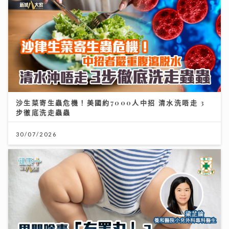
30/07/2026
男嬰陰囊「冇睪丸」？醫生：BB哭鬧、咳嗽肚凸凸要留
意｜養和醫院小兒外科專科梁芷綸醫生
23/07/2026