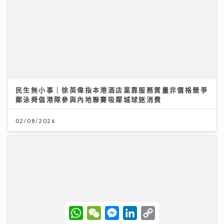
可連天下父母心｜江希文談母女關係 現任男友Herbert
靠「畫畫」冧掂13歲女兒 自爆曾因管教問題「炒大鑊」
03/08/2026
W
W
M
L
C
h
e
e
i
o