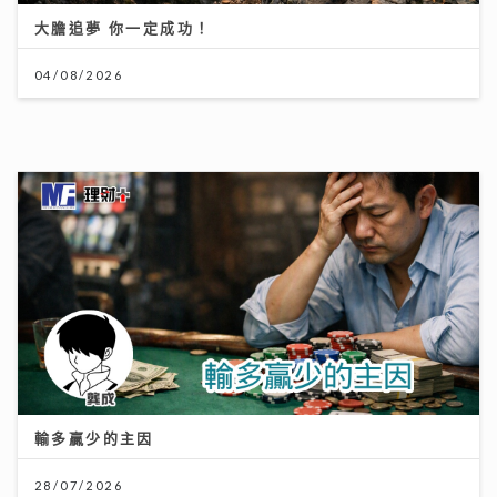
輸多贏少的主因
28/07/2026
世界盃決賽｜《聲秀》冠亞季軍人馬都愛睇波 馮熙燮 柯
雨霏 胡子貝 邊個係西班牙鐵粉？
20/07/2026