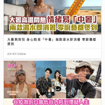
煲到
23/07/2026
《灣區聲勢力》｜谷婭溦剖白曾低谷內耗到懷疑人生 新
歌MV搵黃宗澤義氣助陣
16/07/2026