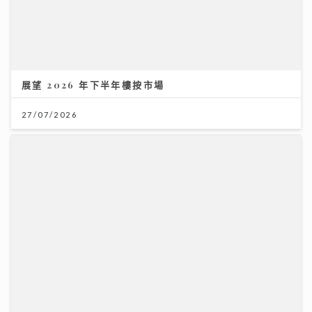
關節痛背後真相：可能不是勞損 而是免疫系統在攻擊自
己｜養和風濕病科專科黃佩茵醫生
16/07/2026