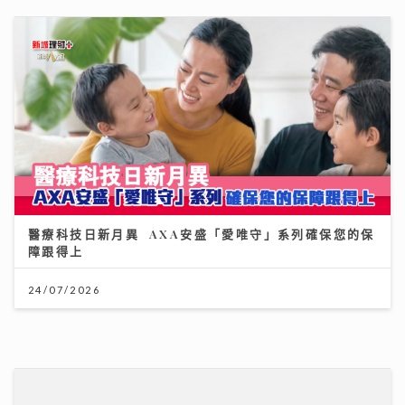
2026年上半年樓按市場回顧
20/07/2026
《梨事會》｜唐詩詠讚劇組每日畀足八小時休息 潘燦良
回到舊居彩虹邨拍劇好感觸