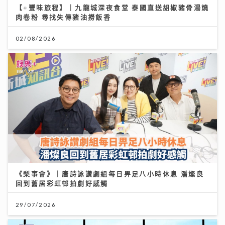
《梨事會》｜唐詩詠讚劇組每日畀足八小時休息 潘燦良
回到舊居彩虹邨拍劇好感觸
29/07/2026