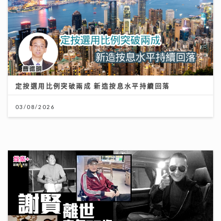
定按選用比例突破兩成 新造按息水平持續回落
03/08/2026
謝賢離世｜霆鋒發文：大家想起我父親 不用哭 他會覺得
不夠瀟灑