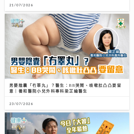
男嬰陰囊「冇睪丸」？醫生：BB哭鬧、咳嗽肚凸凸要留
意｜養和醫院小兒外科專科梁芷綸醫生
23/07/2026
大暑熱到忟 身心勁易「中暑」兩款湯水即消暑 零廚藝都