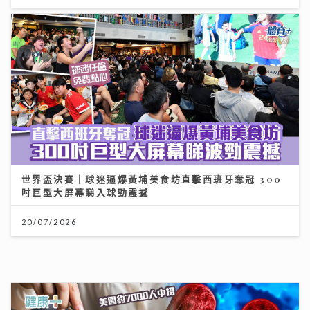
世界盃決賽｜球迷逼爆黃埔美食坊直擊西班牙奪冠 300
吋巨型大屏幕睇入球勁震撼
20/07/2026
沙生菜寄生蟲危機！美國約7000人中招 清水洗唔走 3
步徹底洗走蟲蟲