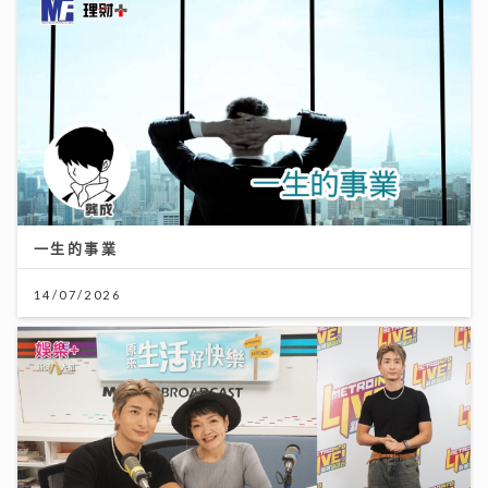
一生的事業
14/07/2026
《原來生活好快樂》｜張馳豪大嘆拍劇未獻熒幕初吻 新
歌《樂活道》玩出新鮮感唱功大有進步
04/08/2026