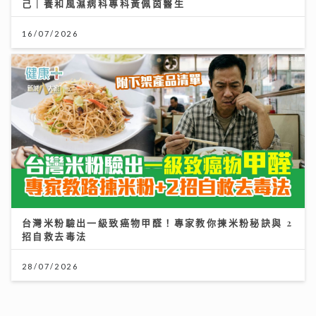
31/07/2026
《開心大派對》｜黎耀祥麥長青分享拍攝旅遊節目辛酸史
敦煌花百多元騎駱駝「搖到攰」
11/07/2026