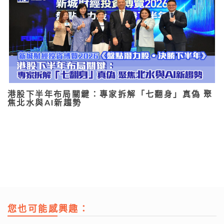
港股下半年布局關鍵：專家拆解「七翻身」真偽 聚
焦北水與AI新趨勢
您也可能感興趣：