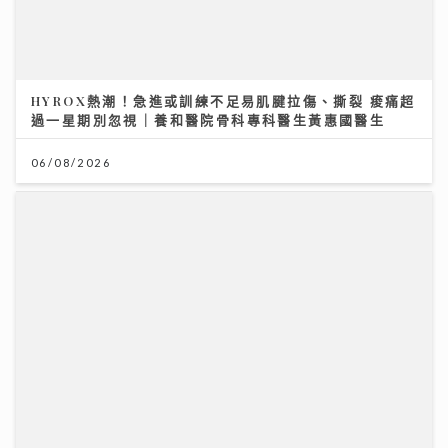
HYROX熱潮！急進或訓練不足易肌腱拉傷、撕裂 痠痛超
過一星期別忽視｜養和醫院骨科專科醫生黃惠國醫生
06/08/2026
《沿途有我》｜梁煒謙儲備逾30首未發表作品 以寫歌畀