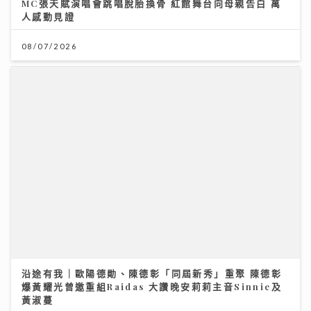
沿途有我｜歐陽德勛、陳德彰「同屆新秀」重聚 陳德彰
爆黃耀光曾邀重組Raidas 大讚晚安莉莉主音Sinnie及
黃淑蔓
23/07/2026