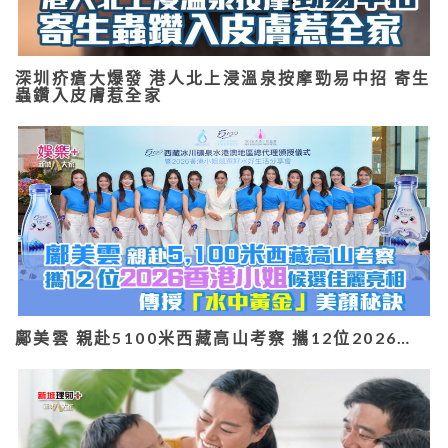
深圳疥瘡大爆發 港人北上浸溫泉按摩勁易中招 寄生
蟲鑽入皮膚惹全家
鄺美雲 親赴5100米西藏高山考察 攜12位2026…