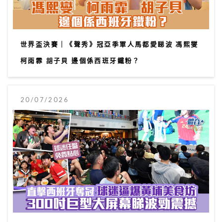
世界盃決賽｜《聲秀》冠亞季軍人馬都愛睇波 馮熙燮
柯雨霏 胡子貝 邊個係西班牙鐵粉？
20/07/2026