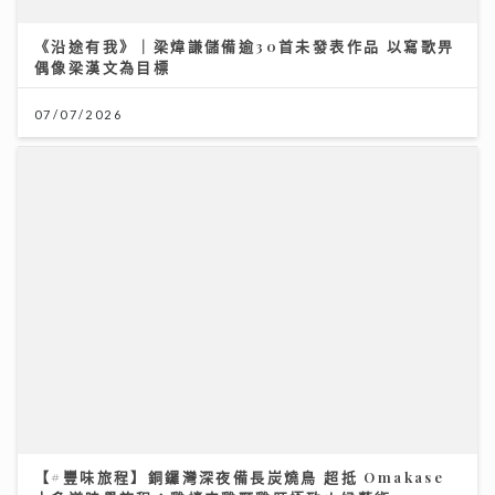
偶像梁漢文為目標
07/07/2026
【#豐味旅程】銅鑼灣深夜備長炭燒鳥 超抵 Omakase
十多道味覺旅程：雞蠔肉雞頸雞肝極致火候藝術
23/07/2026