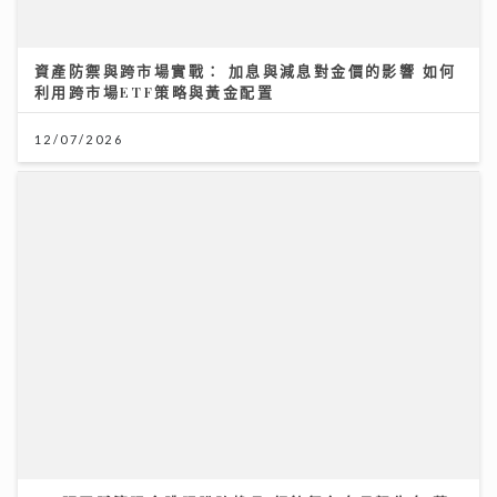
資產防禦與跨市場實戰： 加息與減息對金價的影響 如何
利用跨市場ETF策略與黃金配置
12/07/2026
MC張天賦演唱會跳唱脫胎換骨 紅館舞台向母親告白 萬
人感動見證
08/07/2026