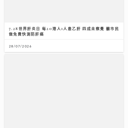
7.28世界肝炎日 每20港人1人患乙肝 四成未察覺 籲市民
做免費快測防肝癌
28/07/2026
將軍澳播道書院-中學部