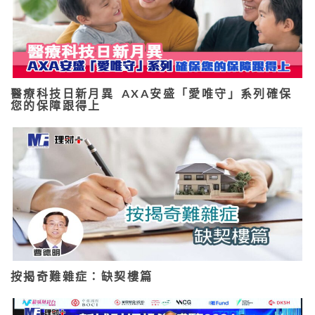
醫療科技日新月異 AXA安盛「愛唯守」系列確保
您的保障跟得上
按揭奇難雜症：缺契樓篇