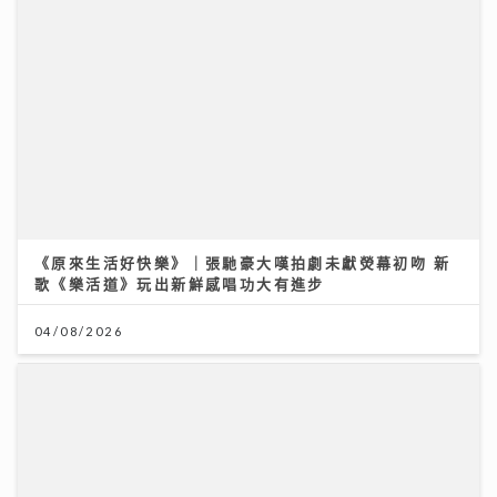
《原來生活好快樂》｜張馳豪大嘆拍劇未獻熒幕初吻 新
歌《樂活道》玩出新鮮感唱功大有進步
04/08/2026