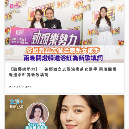
《勁爆樂勢力》｜谷婭溦立志做治癒系女歌手 兩晚關燈
躲進浴缸為新歌填詞
22/07/2026