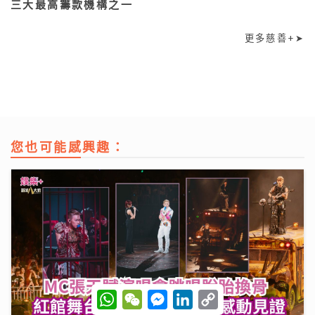
三大最高籌款機構之一
更多慈善+➤
您也可能感興趣：
W
W
M
L
C
h
e
e
i
o