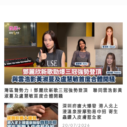
灣區聲勢力∣鄧麗欣新歌三冠強勢登頂 聯同雲浩影黃
淑蔓及盧慧敏首度合體開騷
深圳疥瘡大爆發 港人北上
浸溫泉按摩勁易中招 寄生
蟲鑽入皮膚惹全家
20/07/2026