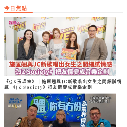
今日焦點
《QK玉瑛室》｜施匡翹與JC新歌唱出女生之間細膩情
感 《JZ Society》把友情變成音樂企劃