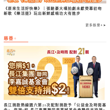
《原來生活好快樂》｜張馳豪大嘆拍劇未獻熒幕初吻
新歌《樂活道》玩出新鮮感唱功大有進步
更多娛樂+➤
慈善+
長江捐款熱線週六第21次配對捐款予「公益金及時雨基
金」 您捐1蚊 長江集團聯同李嘉誠基金會雙倍支持捐2