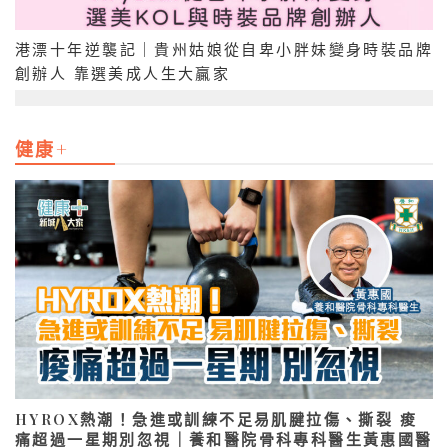
港漂十年逆襲記｜貴州姑娘從自卑小胖妹變身時裝品牌
創辦人 靠選美成人生大贏家
健康+
HYROX熱潮！急進或訓練不足易肌腱拉傷、撕裂 痠
痛超過一星期別忽視｜養和醫院骨科專科醫生黃惠國醫