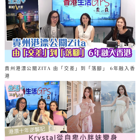
貴州港漂公關ZITA 由「交差」到「落腳」 6年融入香
港