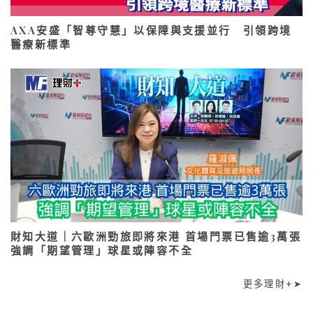
AXA安盛「智尊守慧」以保障與支援並行 引領跨境
醫療新標準
財知大道｜六歐洲勁旅即將來港 首場門票已售逾3萬張
強調「期望管理」球星或陣容不全
更多理財+➤