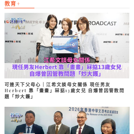
教育+
可連天下父母心｜江希文談母女關係 現任男友
Herbert 靠「畫畫」冧掂13歲女兒 自爆曾因管教問
題「炒大鑊」