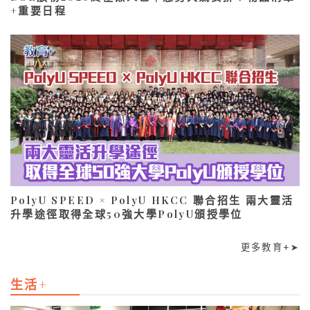
+重要日程
PolyU SPEED × PolyU HKCC 聯合招生 兩大靈活
升學途徑取得全球50強大學PolyU頒授學位
更多教育+➤
生活+