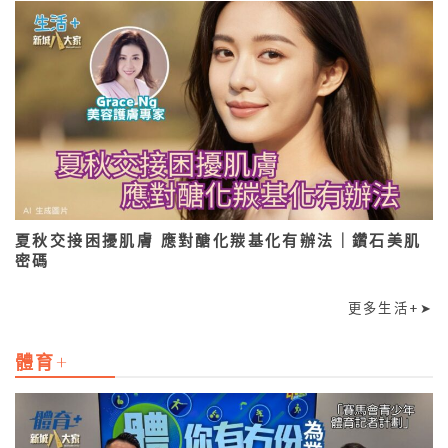
夏秋交接困擾肌膚 應對醣化羰基化有辦法｜鑽石美肌
密碼
更多生活+➤
體育+