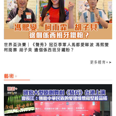
世界盃決賽｜《聲秀》冠亞季軍人馬都愛睇波 馮熙燮
柯雨霏 胡子貝 邊個係西班牙鐵粉？
更多體育+➤
藝術+