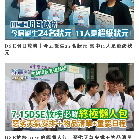
DSE明日放榜｜今屆誕生24名狀元 當中11人是超級狀
元
DSE放榜2026終極懶人包｜惡劣天氣安排＋物品清單