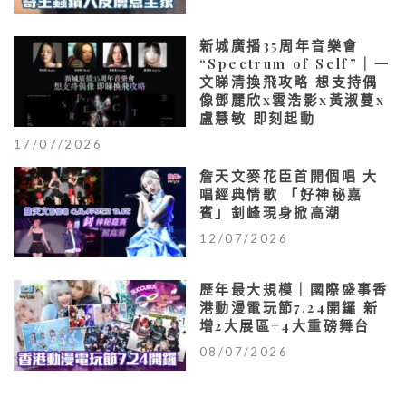
新城廣播35周年音樂會
“Spectrum of Self”｜一
文睇清換飛攻略 想支持偶
像鄧麗欣x雲浩影x黃淑蔓x
盧慧敏 即刻起動
17/07/2026
詹天文麥花臣首開個唱 大
唱經典情歌 「好神秘嘉
賓」釗峰現身掀高潮
12/07/2026
歷年最大規模｜國際盛事香
港動漫電玩節7.24開鑼 新
增2大展區+4大重磅舞台
08/07/2026