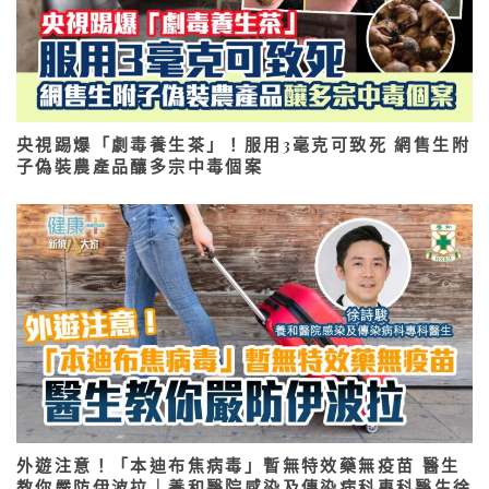
央視踢爆「劇毒養生茶」！服用3毫克可致死 網售生附
子偽裝農產品釀多宗中毒個案
外遊注意！「本迪布焦病毒」暫無特效藥無疫苗 醫生
教你嚴防伊波拉｜養和醫院感染及傳染病科專科醫生徐