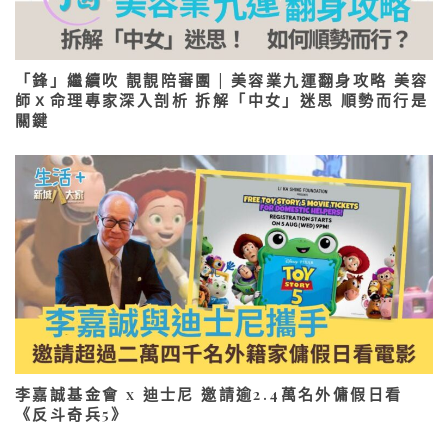
「鋒」繼續吹 靚靚陪審團 | 美容業九運翻身攻略 美容
師ｘ命理專家深入剖析 拆解「中女」迷思 順勢而行是
關鍵
李嘉誠基金會 x 迪士尼 邀請逾2.4萬名外傭假日看
《反斗奇兵5》