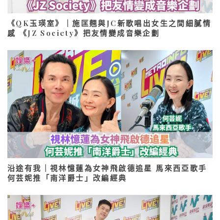
《QK玉瑛室》｜施匡翹與JC新歌唱出女生之間細膩情
感 《JZ Society》把友情變成音樂企劃
沿途有我｜視林憶蓮為女神飛啟德追星 馬來西亞歌手
何芸妮推「南洋爵士」改編經典