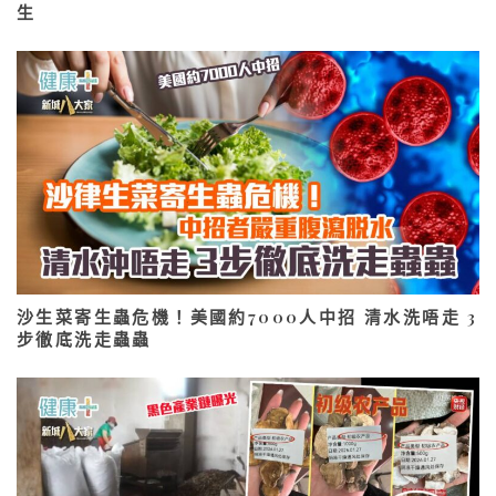
生
沙生菜寄生蟲危機！美國約7000人中招 清水洗唔走 3
步徹底洗走蟲蟲