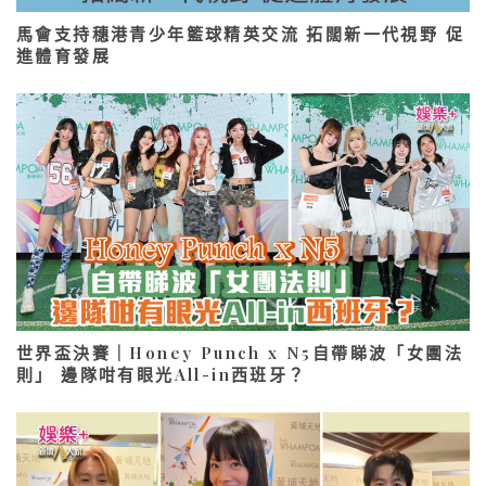
馬會支持穗港青少年籃球精英交流 拓闊新一代視野 促
進體育發展
世界盃決賽｜Honey Punch x N5自帶睇波「女團法
則」 邊隊咁有眼光All-in西班牙？