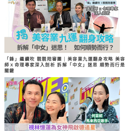
「鋒」繼續吹 靚靚陪審團 | 美容業九運翻身攻略 美容
師ｘ命理專家深入剖析 拆解「中女」迷思 順勢而行是
關鍵