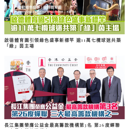
啟德體育園引領綠色盛事新標竿 逾11萬七欖球迷共築
「綠」茵主場
長江集團榮膺公益金最高籌款機構第3名 第26度蟬聯