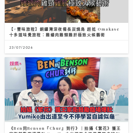
【#豐味旅程】銅鑼灣深夜備長炭燒鳥 超抵 Omakase
十多道味覺旅程：雞蠔肉雞頸雞肝極致火候藝術
23/07/2026
《Ben同Benson『Chur』到行》｜拍攝《繁花》獲王