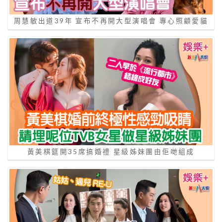
周慧敏出道39年 宣布不再開大型演唱會 專心照顧愛貓
黃美棋筵開35席搞婚禮 星級姊妹團由佢哋組成