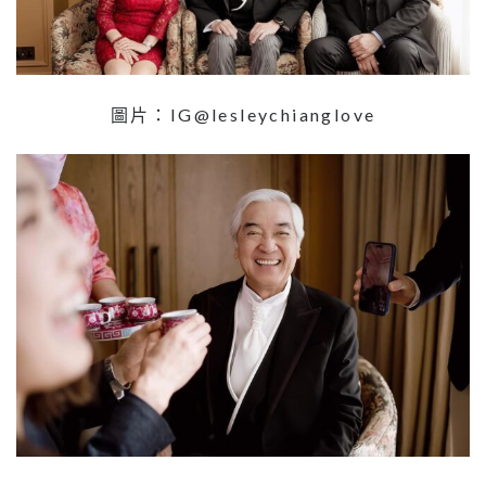
圖片：IG@lesleychianglove