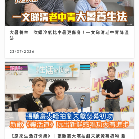
大暑養生｜吹錯冷氣比中暑更傷身！一文睇清老中青降溫
法
23/07/2026
《原來生活好快樂》｜張馳豪大嘆拍劇未獻熒幕初吻 新