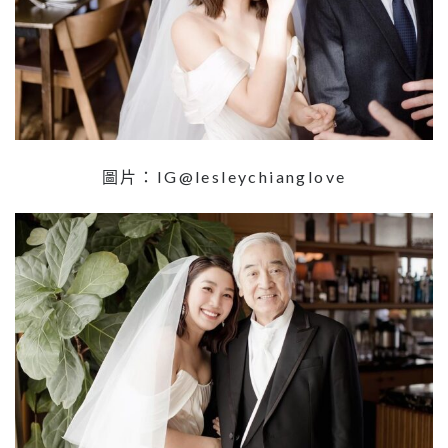
圖片：IG@lesleychianglove