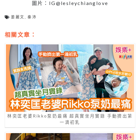
圖片：IG@lesleychianglove
姜麗文
,
秦沛
相關文章：
林奕匡老婆Rikko泵奶最痛 超真實坐月實錄 手動擠出第
一滴初乳