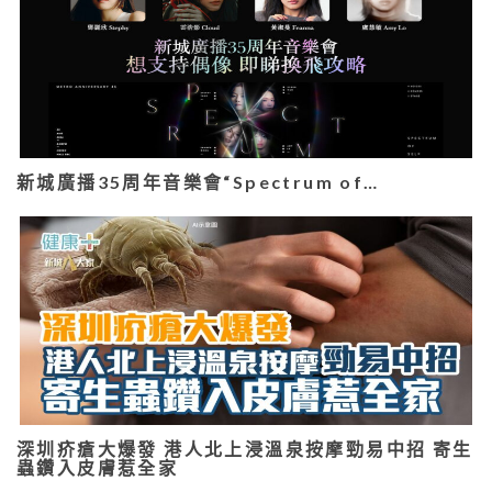
新城廣播35周年音樂會“Spectrum of…
深圳疥瘡大爆發 港人北上浸溫泉按摩勁易中招 寄生
蟲鑽入皮膚惹全家