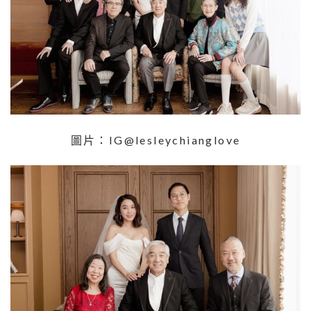
圖片：IG@lesleychianglove