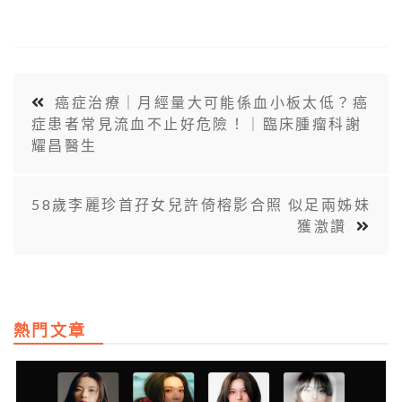
癌症治療｜月經量大可能係血小板太低？癌
症患者常見流血不止好危險！｜臨床腫瘤科謝
耀昌醫生
58歲李麗珍首孖女兒許倚榕影合照 似足兩姊妹
獲激讚
熱門文章