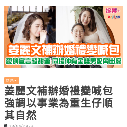
娛樂+
姜麗文補辦婚禮變喊包
強調以事業為重生仔順
其自然
30/04/2024