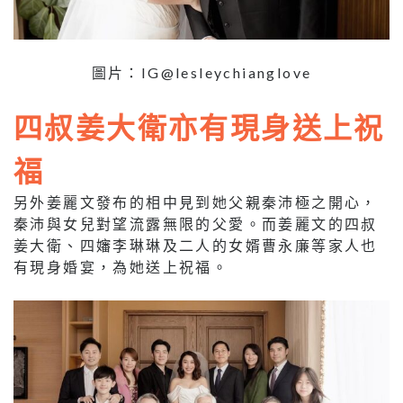
圖片：IG@lesleychianglove
四叔姜大衛亦有現身送上祝
福
另外姜麗文發布的相中見到她父親秦沛極之開心，
秦沛與女兒對望流露無限的父愛。而姜麗文的四叔
姜大衛、四嬸李琳琳及二人的女婿曹永廉等家人也
有現身婚宴，為
她
送上祝福。