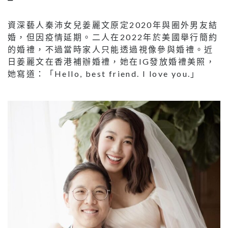
資深藝人秦沛女兒姜麗文原定
2020
年與圈外男友結
婚，但因疫情延期。二人在
2022
年於美國舉行簡約
的婚禮，不過當時家人只能透過視像參與婚禮。近
日姜麗文在香港補辦婚禮，她在
IG
發放婚禮美照，
她寫道：「
Hello, best friend. I love you.
」