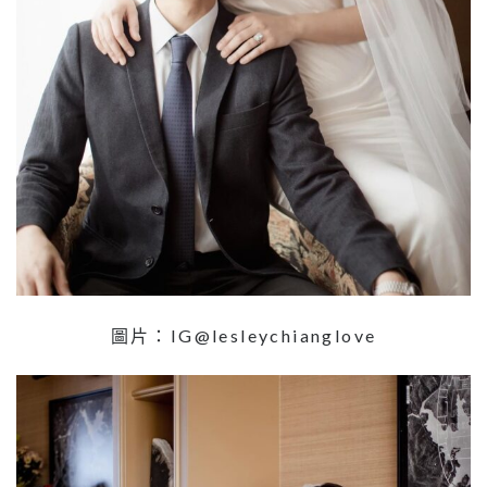
圖片：IG@lesleychianglove