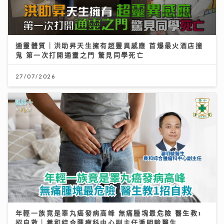
通靈體質｜洪助昇天生擁有超靈異感應 首爆最火酒店撞
鬼 第一次打開通靈之門 驚見同學死亡
27/07/2026
年輕一族竟是睪丸癌發病高峰 無痛腫塊最危險 醫生教1
招自救｜養和綜合腫瘤科中心副主任潘明駿醫生