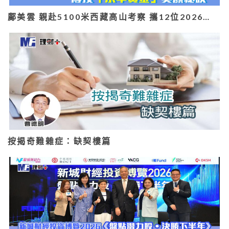
鄺美雲 親赴5100米西藏高山考察 攜12位2026…
按揭奇難雜症：缺契樓篇