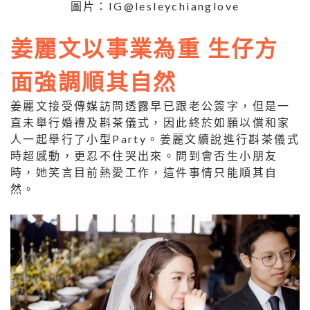
圖片：IG@lesleychianglove
姜麗文以事業為重 生仔方
面強調順其自然
姜麗文接受傳媒訪問透露早已跟老公簽字，但是一
直未舉行婚禮及斟茶儀式，因此終於如願以償和家
人一起舉行了小型
Party
。姜麗文續說進行斟茶儀式
時超感動，更忍不住哭出來。問到會否生小朋友
時，她笑言目前熱愛工作，這件事情只能順其自
然。