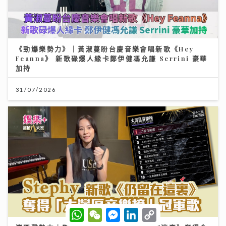
《勁爆樂勢力》｜黃淑蔓盼台慶音樂會唱新歌《Hey
Feanna》 新歌碌爆人緣卡鄭伊健馮允謙 Serrini 豪華
加持
31/07/2026
W
W
M
L
C
h
e
e
i
o