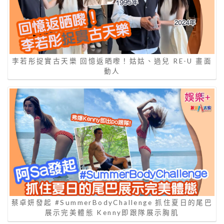
李若彤捉實古天樂 回憶返晒嚟！姑姑、過兒 RE-U 畫面
動人
蔡卓妍發起 #SummerBodyChallenge 抓住夏日的尾巴
展示完美體態 Kenny即跟隊展示胸肌