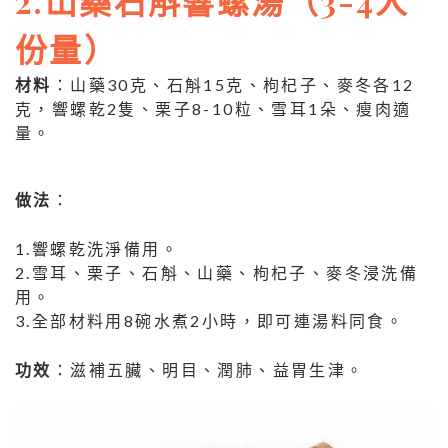
2.山藥石斛響螺湯（3-4人
份量）
材料
：山藥30克、石斛15克、枸杞子、麥冬各12
克，響螺乾2隻、栗子8-10粒、雪耳1朵、瘦肉適
量。
做法
：
1.響螺乾洗淨備用。
2.雪耳、栗子、石斛、山藥、枸杞子、麥冬浸洗備
用。
3.全部材料用8碗水煮2小時，即可連湯料同食。
功效
：滋補五臟、明目、潤肺、益胃生津。