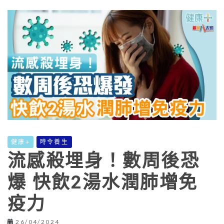
健康+
時令養生
流感殺埋身！數周後恐
爆 快飲2湯水潤肺增免
疫力
26/04/2024