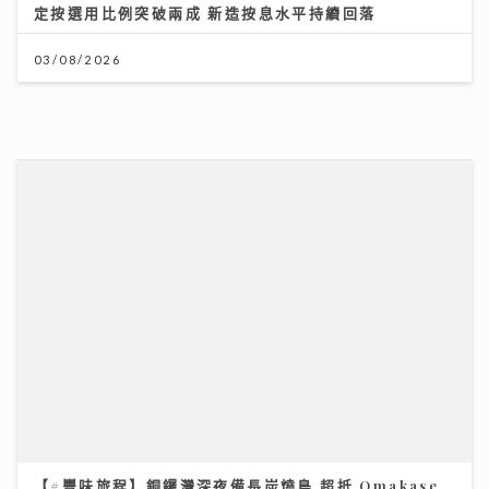
定按選用比例突破兩成 新造按息水平持續回落
03/08/2026
【#豐味旅程】銅鑼灣深夜備長炭燒鳥 超抵 Omakase
十多道味覺旅程：雞蠔肉雞頸雞肝極致火候藝術
23/07/2026