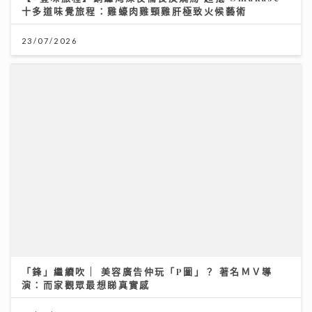
「鋒」繼續吹 | 美容廣告仲玩「P圖」？ 著名ＭＶ導
演：而家觀眾最想睇真實感
16/07/2026