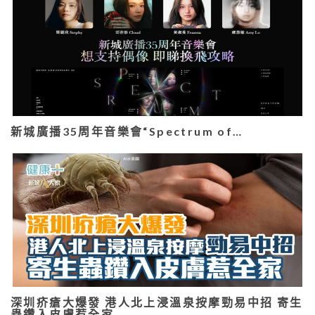
新城廣播35周年音樂會“Spectrum of…
深圳疥瘡大爆發 港人北上浸溫泉按摩勁易中招 寄生
蟲鑽入皮膚惹全家