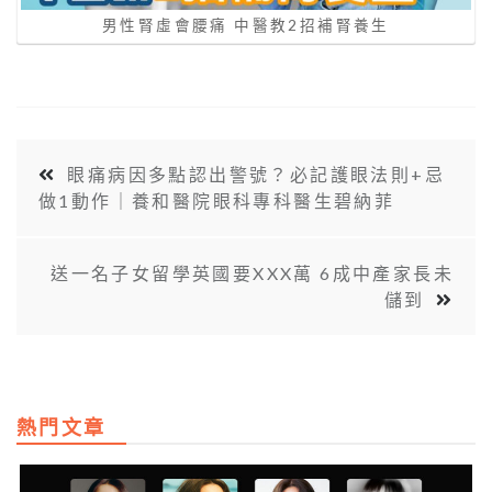
男性腎虛會腰痛 中醫教2招補腎養生
眼痛病因多點認出警號？必記護眼法則+忌
做1動作｜養和醫院眼科專科醫生碧納菲
送一名子女留學英國要XXX萬 6成中產家長未
儲到
熱門文章