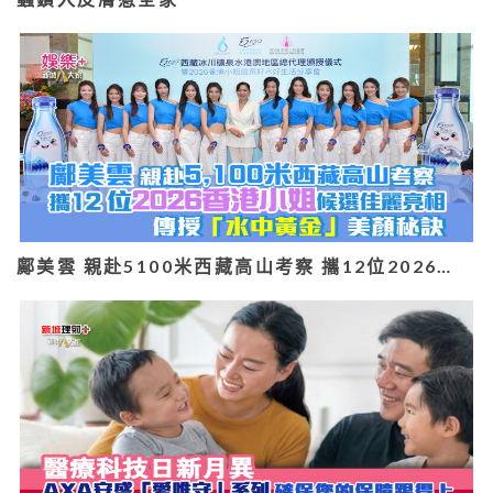
鄺美雲 親赴5100米西藏高山考察 攜12位2026…