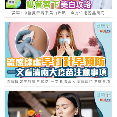
美容+中醫雙管齊下美白攻略 全方位擺脫黑肉底
流感肆虐早打針早預防 一文看清兩大流感疫苗注意事項