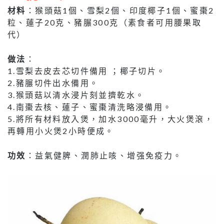
材料
：猴頭菇1個、雪梨2個、印度椰子1個、蜜棗2
粒、蓮子20克、豬𦟌300克（素食者可用腰果取
代）
做法
：
1.雪梨去皮去芯切件備用 ；椰子切片。
2.豬𦟌切件出水備用。
3.猴頭菇以清水浸片刻並擠乾水。
4.南棗去核、蓮子、蜜棗清洗略浸備用。
5.將所有材料放入煲，加水3000毫升，大火煲滾，
再轉用小火煲2小時便成。
功效
：益氣健脾、潤肺止咳、增强免疫力。