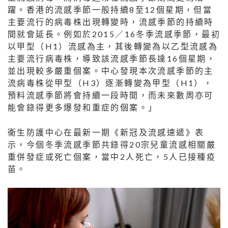
躍。香港的流感季節一般持續8至12個星期，但當
主要流行的病毒株出現轉變時，流感季節的持續時
間就會延長。例如於2015／16冬季流感季節，最初
以甲型（H1）流感為主，其後轉變為以乙型流感為
主要流行病毒株，導致該流感季節長達16個星期，
並出現較多嚴重個案。中心發現本次流感季節的主
流病毒株從甲型（H3）逐漸轉變為甲型（H1），
預料流感季節將會持續一段時間，而未來數周亦可
能會錄得更多爆發和重症的個案。」
衞生防護中心在最新一期《新冠及流感速遞》表
示，今個冬季流感季節共錄得20宗兒童流感相關嚴
重併發症或死亡個案，當中2人死亡，5人已接種疫
苗。