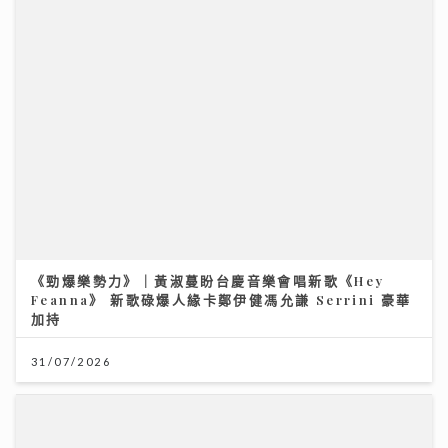
《勁爆樂勢力》｜黃淑蔓盼台慶音樂會唱新歌《Hey
Feanna》 新歌碌爆人緣卡鄭伊健馮允謙 Serrini 豪華
加持
31/07/2026