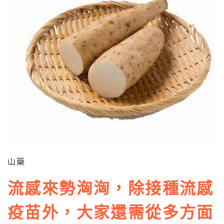
山藥
流感來勢洶洶，除接種流感
疫苗外，大家還需從多方面