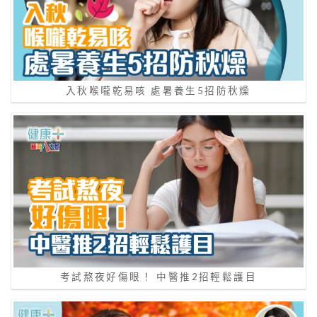
入秋喉嚨乾易咳 處暑養生5招防秋燥
考試熬夜好傷眼！ 中醫推2招輕鬆護目