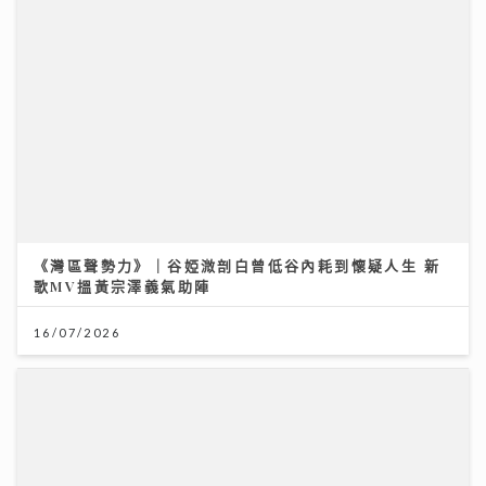
《灣區聲勢力》｜谷婭溦剖白曾低谷內耗到懷疑人生 新
歌MV搵黃宗澤義氣助陣
16/07/2026