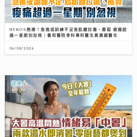
AXA 安盛嶄新三步財富管理方案 迎接長壽年代
HYROX熱潮！急進或訓練不足易肌腱拉傷、撕裂 痠痛超
過一星期別忽視｜養和醫院骨科專科醫生黃惠國醫生
27/07/2026
06/08/2026
《原來生活好快樂》｜倪震權跨界出歌《錯過了沒下次》
從排球港隊到樂壇新人 自爆錄音勁緊張
大暑熱到忟 身心勁易「中暑」兩款湯水即消暑 零廚藝都
煲到