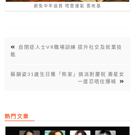
避免中年返貧 唔靠運氣 靠地基
自閉症人士VR職場訓練 提升社交及就業技
能
蘇韻姿31歲生日獲「熊家」搞派對慶祝 壽星女
一度忍唔住爆喊
熱門文章