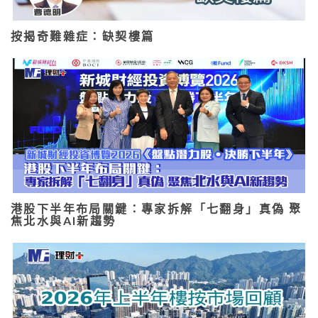
按揭奇難雜症：缺契樓篇
港股下半年布局關鍵：專家拆解「七翻身」真偽 聚
焦北水與AI新趨勢