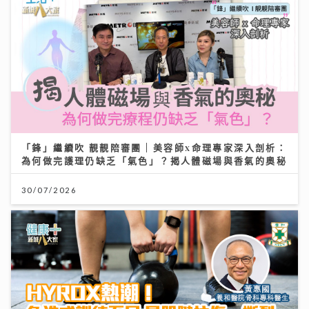
【#豐味旅程】｜九龍城深夜食堂 泰國直送胡椒豬骨湯燒
肉卷粉 尋找失傳豬油撈飯香
「鋒」繼續吹 靚靚陪審團 | 美容師x命理專家深入剖析：
為何做完護理仍缺乏「氣色」？揭人體磁場與香氣的奧秘
02/08/2026
30/07/2026