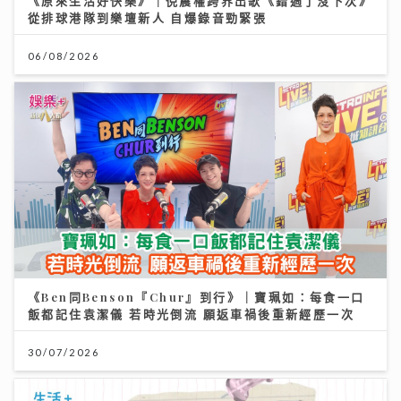
《原來生活好快樂》｜倪震權跨界出歌《錯過了沒下次》
古淖文率多位歌手黃埔天地美食坊演出 女團成員分享睇
從排球港隊到樂壇新人 自爆錄音勁緊張
波心得同場展現球技
06/08/2026
19/07/2026
《Ben同Benson『Chur』到行》｜寶珮如：每食一口
定按選用比例突破兩成 新造按息水平持續回落
飯都記住袁潔儀 若時光倒流 願返車禍後重新經歷一次
03/08/2026
30/07/2026