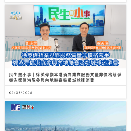
民生無小事｜徐英偉指本港酒店業靠服務質量非價格競爭
《原來生活好快樂》｜張馳豪大嘆拍劇未獻熒幕初吻 新
鄭泳舜倡港隊參與內地聯賽吸鄰城球迷消費
歌《樂活道》玩出新鮮感唱功大有進步
02/08/2026
04/08/2026