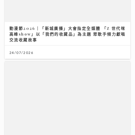
【妙「搜」仁心】視力被「偷走」無聲無息？中大教授拆
2026年上半年樓按市場回顧
解青光眼復原新曙光
20/07/2026
13/07/2026