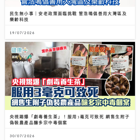
《第四幕》亮相紐約亞洲電影節 袁澧林奪「亞洲新星
民生無小事｜安老政策面臨挑戰 管浩鳴倡善用大灣區及
獎」 笑言5公斤獎座「份量十足」：要操Gym迎接更多
樂齡科技
獎項
19/07/2026
25/07/2026
央視踢爆「劇毒養生茶」！服用3毫克可致死 網售生附子
《勁爆樂勢力》｜洪助昇《一億歲後》代亡父向母示愛
偽裝農產品釀多宗中毒個案
首次作曲挑戰高音唱到頭暈缺氧
30/07/2026
09/08/2026