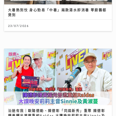
06/08/2026
23/07/2026
大暑熱到忟 身心勁易「中暑」兩款湯水即消暑 零廚藝都
煲到
沿途有我｜歐陽德勛、陳德彰「同屆新秀」重聚 陳德彰
爆黃耀光曾邀重組Raidas 大讚晚安莉莉主音Sinnie及
23/07/2026
黃淑蔓
23/07/2026