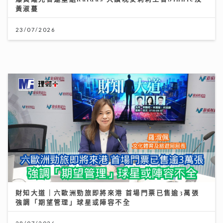
沿途有我｜視林憶蓮為女神飛啟德追星 馬來西亞歌手何
芸妮推「南洋爵士」改編經典
財知大道｜六歐洲勁旅即將來港 首場門票已售逾3萬張
06/08/2026
強調「期望管理」球星或陣容不全
28/07/2026