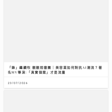
【#豐味旅程】太古文青Cafe的慢活哲學 三個女生的健
康飲食夢 煙燻三文魚與手撕豬的堅持
09/08/2026
港股下半年布局關鍵：專家拆解「七翻身」真偽 聚焦北
水與AI新趨勢
12/07/2026