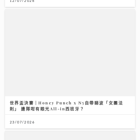
31/07/2026
23/07/2026
AXA安盛「智尊守慧」以保障與支援並行 引領跨境醫
療新標準
31/07/2026
「鋒」繼續吹 靚靚陪審團 | 美容業如何對抗AI潮流？著
名MV導演:「真實個案」才是流量
23/07/2026