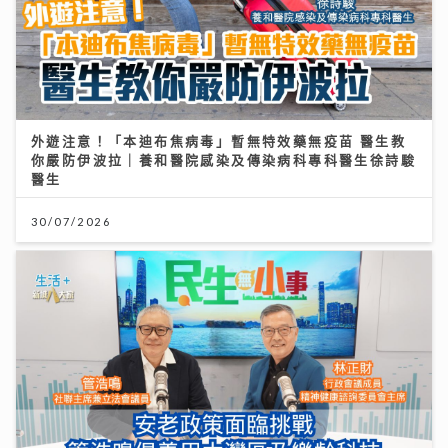
外遊注意！「本迪布焦病毒」暫無特效藥無疫苗 醫生教
《QK玉瑛室》｜施匡翹與JC新歌唱出女生之間細膩情感
你嚴防伊波拉｜養和醫院感染及傳染病科專科醫生徐詩駿
《JZ Society》把友情變成音樂企劃
醫生
07/08/2026
30/07/2026