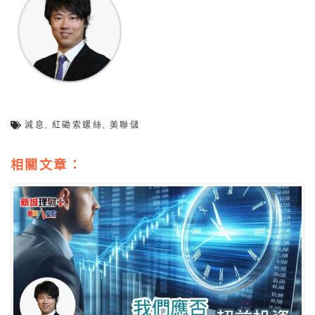
減息
,
紅磡索螺絲
,
美聯儲
相關文章：