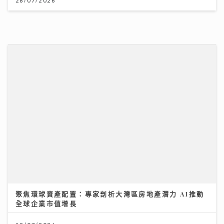
香港創科企業由幕後技術夥伴逐步發展自主平台 COD
Group 推出「好賞買」流動應用程式 韓國人氣角色
「JOGUMAN」驚喜登陸
聚焦環球資產配置：專家剖析大灣區房地產潛力 AI推動
全球企業市值增長
17/07/2026
12/07/2026
《勁爆樂勢力》｜黃淑蔓盼台慶音樂會唱新歌《Hey
Feanna》 新歌碌爆人緣卡鄭伊健馮允謙 Serrini 豪華
加持
世界盃決賽｜Honey Punch x N5自帶睇波「女團法
則」 邊隊咁有眼光All-in西班牙？