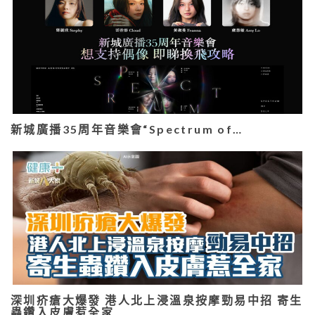
新城廣播35周年音樂會“Spectrum of…
深圳疥瘡大爆發 港人北上浸溫泉按摩勁易中招 寄生
蟲鑽入皮膚惹全家