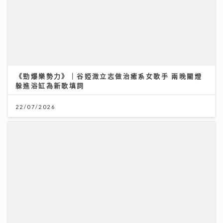
動漫節2026｜「新城廣播」大會指定全媒體 「Z 世代咪
高峰show」以「我們的收藏品」為主題 眾歌手傾力獻唱
交流收藏故事
資產防禦與跨市場實戰： 加息與減息對金價的影響 如何
24/07/2026
利用跨市場ETF策略與黃金配置
12/07/2026