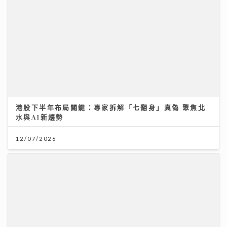
《勁爆樂勢力》｜谷婭溦立志做治癒系女歌手 兩晚關燈
躲進浴缸為新歌填詞
22/07/2026
《勁爆樂勢力》｜谷婭溦立志做治癒系女歌手 兩晚關燈
躲進浴缸為新歌填詞
22/07/2026
7.28世界肝炎日 每20港人1人患乙肝 四成未察覺 籲市民
做免費快測防肝癌
28/07/2026