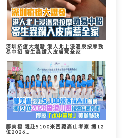
深圳疥瘡大爆發 港人北上浸溫泉按摩勁
易中招 寄生蟲鑽入皮膚惹全家
鄺美雲 親赴5100米西藏高山考察 攜12
位2026…