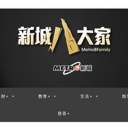
理財+
教育+
生活+
娛
慈善+