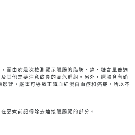
衡，而由於是次檢測顯示臘腸的脂肪、鈉、糖含量普遍
族及其他需要注意飲食的高危群組。另外，臘腸含有硝
鹽影響，嚴重可導致正鐵血紅蛋白血症和癌症，所以不
，在烹煮前記得除去連接臘腸繩的部分。