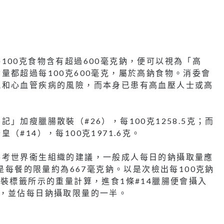
100克食物含有超過600毫克鈉，便可以視為「高
量都超過每100克600毫克，屬於高鈉食物。消委會
風和心血管疾病的風險，而本身已患有高血壓人士或高
」加瘦臘腸散裝（#26），每100克1258.5克；而
#14），每100克1971.6克。
參考世界衞生組織的建議，一般成人每日的鈉攝取量應
即是每餐的限量約為667毫克鈉。以是次檢出每100克鈉
裝標籤所示的重量計算，進食1條#14臘腸便會攝入
.3%，並佔每日鈉攝取限量的一半。