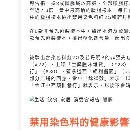
報告指，逾8成臘腸屬於高糖，全部臘腸樣
至近2.3倍，當中最高鈉的臘腸樣本，每
裝的臘腸樣本檢出禁用染色料紅2G和若丹
在6款非預先包裝樣本中，驗出本港及歐
款預先包裝樣本，檢出塑化劑含量，超出
被驗出含染色料紅2G及若丹明B的非預先
（#22）、上環「生興臘味雜貨」（#23
行」（#30）、堅拿道西「鉅利醬園」（#
部分店鋪的回應，當中「錦祥號」表示，
「金旺中西藥批發行」就表示，以後不會
禁用染色料的健康影響