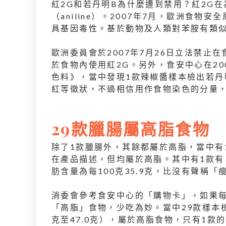
紅2G和若丹明B為什麼遭到禁用？紅2G
（aniline）。2007年7月，歐洲食物
具基因毒性。基於動物及人類對苯胺有類
歐洲委員會於2007年7月26日立法禁止在
於食物內使用紅2G。另外，食安中心在2
色料》，當中發現1款辣椒醬樣本檢出若丹
紅等徵狀，不過相信用作食物染色的分量
29款臘腸屬高脂食物
除了1款臘腸外，其餘都屬於高脂，當中有
在產品描述，但均屬於高脂。其中有1款有
肪含量為每100克35.9克，比沒有聲稱
消委會參考食安中心的「購物卡」，如果每
「高脂」食物，少吃為妙。當中29款樣本檢出
克至47.0克），屬於高脂食物，只有1款的