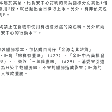
本屬於高鈉，比食安中心訂明的高鈉指標分別高出1倍
日食用2條，就已超出全日攝取上限。另外，有非預先包
明B。
洲均禁止在食物中使用有機會致癌的染色料。另外於兩
食安中心的行動水平。
包裝臘腸樣本，包括購自灣仔「金源南北雜貨」
）、旺角「錦祥號臘味」（#27）、「金旺中西藥批發
28）、西營盤「三興隆臘味」（#29）。消委會引述
以為只染半截臘腸繩，不會對臘腸造成影響；旺角的
購入該款臘腸。