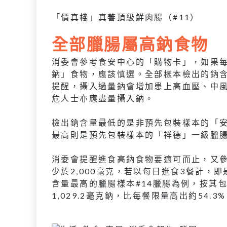
「價真棧」真萫頂級鮮肉腸（#11）
全部臘腸屬高鈉食物
消委會參考食安中心的「購物卡」，如果每
鈉」食物，應該慎選。全部樣本檢出的鈉含
提醒，攝入過量鈉會增加患上高血壓、中
危人士亦應盡量攝入鈉。
檢出鈉含量最低的是非預先包裝樣本的「安記
最高則是預先包裝樣本的「祥德」一級臘腸皇（
消委會提醒進食高鈉食物要適可而止，又
少於2,000毫克，若以每日進食3餐計，
含量最高的臘腸樣本#14臘腸為例，按其包
1,029.2毫克鈉，比每餐限量高出約54