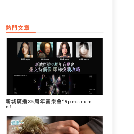
熱門文章
新城廣播35周年音樂會“Spectrum
of…