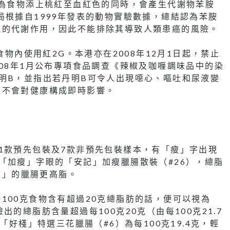
在為食物添上桃紅至血紅色的同時，會產生代謝物苯胺
安全局根據自1999年發表的動物實驗數據，總結認為苯胺
似的代謝作用，因此不能排除其導致人類患癌的風險。
食物內使用紅2G。本港亦在2008年12月1日起，禁止
008年1月公布專項食品調查《辣椒及咖喱調味品中的染
明B，並指出若丹明B可令人出現噁心、嘔吐和尿液變
，不會對健康構成即時影響。
1款預先包裝及7款非預先包裝樣本，有「瘦」字出現
「加瘦」字眼的「安記」加瘦臘腸散裝（#26），總脂
「瘦」的臘腸更高脂。
100克食物含有超過20克總脂肪的話，便可以視為
的總脂肪含量超過每100克20克（由每100克21.7
「好棧」特選三花臘腸（#6）為每100克19.4克，輕