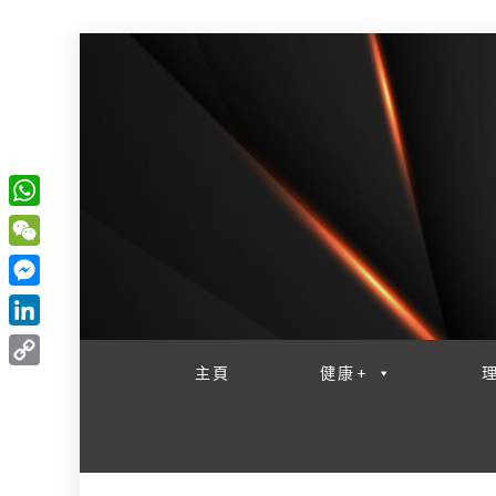
W
一網睇盡 八家大成
h
W
a
e
M
t
C
e
L
s
h
s
i
主頁
健康+
A
C
a
s
n
p
o
t
e
k
p
p
n
e
y
g
d