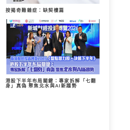
按揭奇難雜症：缺契樓篇
港股下半年布局關鍵：專家拆解「七翻
身」真偽 聚焦北水與AI新趨勢