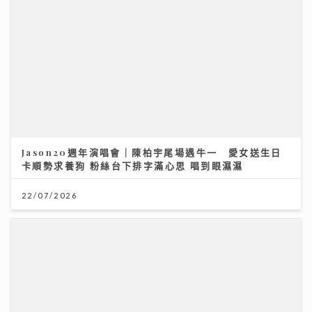
卡順勢求養狗 粉絲台下排字滿心思 唱到眼濕濕
22/07/2026
古淖文率多位歌手黃埔天地美食坊演出 女團成員分享睇
波心得同場展現球技
19/07/2026