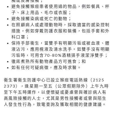
觸或皮膚接觸；
避免接觸猴痘患者使用過的物品，例如餐具、杯
子、床上用品、毛巾或衣服；
避免接觸染病或死亡的動物；
在照顧病人或處理動物時，採取適當的感染控制
措施，例如穿戴防護衣服和裝備，包括手套和外
科口罩；
保持手部衞生，當雙手有明顯污垢或被血液、體
液沾污，應用梘液及清水洗手。如雙手沒有明顯
污垢時，可用含70-80%酒精搓手液潔淨雙手；
徹底煮熟所有動物產品方可進食；和
如有任何可疑病徵，應及時求醫。
衞生署衞生防護中心已設立猴痘電話熱線（2125
2373），逢星期一至五（公眾假期除外）上午九時
至下午五時運作，以便懷疑或憂慮曾與確診病人有
高風險接觸的人士，尤其是男性接觸者或曾與陌生
人發生性行為，致電查詢及獲取相關的健康建議。