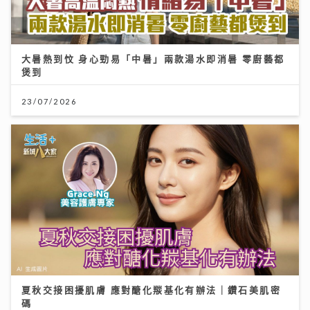
大暑熱到忟 身心勁易「中暑」兩款湯水即消暑 零廚藝都
煲到
23/07/2026
夏秋交接困擾肌膚 應對醣化羰基化有辦法｜鑽石美肌密
碼