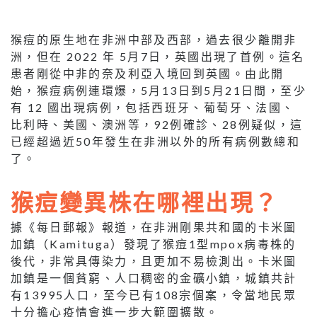
猴痘的原生地在非洲中部及西部，過去很少離開非
洲，但在 2022 年 5月7日，英國出現了首例。這名
患者剛從中非的奈及利亞入境回到英國。由此開
始，猴痘病例連環爆，5月13日到5月21日間，至少
有 12 國出現病例，包括西班牙、葡萄牙、法國、
比利時、美國、澳洲等，92例確診、28例疑似，這
已經超過近50年發生在非洲以外的所有病例數總和
了。
猴痘變異株在哪裡出現？
據《每日郵報》報道，在非洲剛果共和國的卡米圖
加鎮（Kamituga）發現了猴痘1型mpox病毒株的
後代，非常具傳染力，且更加不易檢測出。卡米圖
加鎮是一個貧窮、人口稠密的金礦小鎮，城鎮共計
有13995人口，至今已有108宗個案，令當地民眾
十分擔心疫情會進一步大範圍擴散。