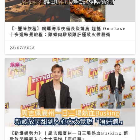
【#豐味旅程】銅鑼灣深夜備長炭燒鳥 超抵 Omakase
十多道味覺旅程：雞蠔肉雞頸雞肝極致火候藝術
23/07/2026
《勁爆樂勢力》｜周吉佩廣州一日三場熱血Busking 新
歌放閃甜到入心太太竟說「唔好聽」