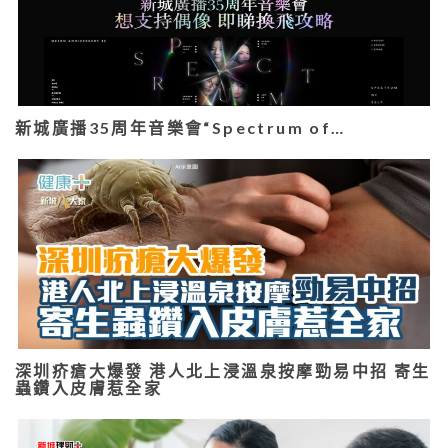
新城廣播35周年音樂會“Spectrum of…
深圳疥瘡大爆發 港人北上浸溫泉按摩勁易中招 寄生
蟲鑽入皮膚惹全家