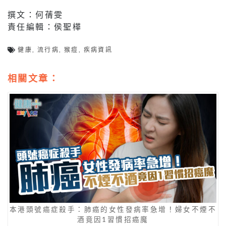
撰文：何蒨雯
責任編輯：侯聖樺
健康
,
流行病
,
猴痘
,
疾病資訊
相關文章：
本港頭號癌症殺手：肺癌的女性發病率急增！婦女不煙不
酒竟因1習慣招癌魔