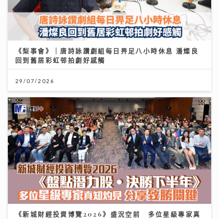
《梨事會》｜唐詩詠讚劇組每日畀足八小時休息 潘燦良
回到舊居彩虹邨拍劇好感觸
29/07/2026
《新城財經投資博覽2026》盛況空前 多位星級專家真