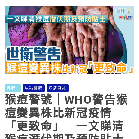
健康+
焦點健康
疾病資訊
猴痘警號｜WHO警告猴
痘變異株比新冠疫情
「更致命」 一文睇清