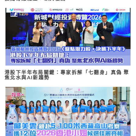
港股下半年布局關鍵：專家拆解「七翻身」真偽 聚
焦北水與AI新趨勢