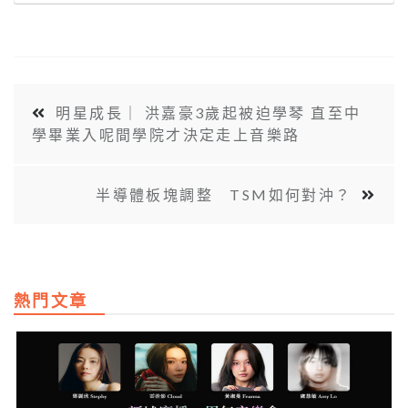
明星成長｜ 洪嘉豪3歲起被迫學琴 直至中
學畢業入呢間學院才決定走上音樂路
半導體板塊調整 TSM如何對沖？
熱門文章