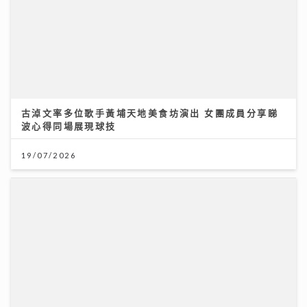
《勁爆樂勢力》｜谷婭溦立志做治癒系女歌手 兩晚關燈
躲進浴缸為新歌填詞
22/07/2026