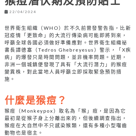
猴痘潛伏期及預防貼士
22/04/2024
世界衛生組織（WHO）於不久前曾發警告指，比新
冠疫情「更致命」的大流行傳染病可能即將到來，
呼籲全球各國必須做好準備應對。世界衛生組織祕
書長譚德塞（Tedros Ghebreyesus）警示，「X疾
病」的爆發只是時間問題，並非機率問題。近期，
非洲一個城鎮便發現了具有「大流行潛力」的猴痘
變異株，對此當地人員呼籲立即採取緊急預防措
施。
什麼是猴痘？
猴痘（Monkeypox）取名為「猴」痘，是因為它
最初是從猴子身上分離出來的，但後續調查指出，
猴痘在大自然中不只感染猴類，還有多種小型囓齒
動物也是宿主。