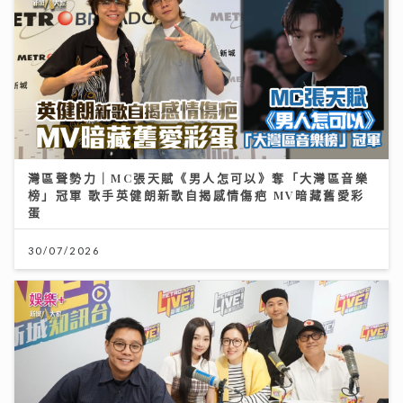
灣區聲勢力｜MC張天賦《男人怎可以》奪「大灣區音樂
榜」冠軍 歌手英健朗新歌自揭感情傷疤 MV暗藏舊愛彩
蛋
30/07/2026