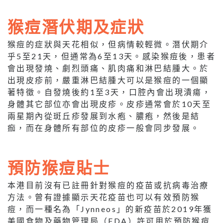
猴痘潛伏期及症狀
猴痘的症狀與天花相似，但病情較輕微。潛伏期介
乎5至21天，但通常為6至13天。感染猴痘後，患者
會出現發燒、劇烈頭痛、肌肉痛和淋巴結腫大。於
出現皮疹前，嚴重淋巴結腫大可以是猴痘的一個顯
著特徵。自發燒後約1至3天，口腔內會出現潰瘍，
身體其它部位亦會出現皮疹。皮疹通常會於10天至
兩星期內從斑丘疹發展到水疱、膿疱，然後是結
痂，而在身體所有部位的皮疹一般會同步發展。
預防猴痘貼士
本港目前沒有已註冊針對猴痘的疫苗或抗病毒治療
方法。曾有證據顯示天花疫苗也可以有效預防猴
痘，而一種名為「Jynneos」的新疫苗於2019年獲
美國食物及藥物管理局（FDA）許可用於預防猴痘