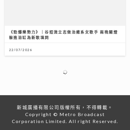
港股下半年布局關鍵：專家拆解「七翻身」真偽 聚焦北
水與AI新趨勢
12/07/2026
沿途有我｜視林憶蓮為女神飛啟德追星 馬來西亞歌手何
芸妮推「南洋爵士」改編經典