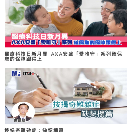
醫療科技日新月異 AXA安盛「愛唯守」系列確保
您的保障跟得上
按揭奇難雜症：缺契樓篇