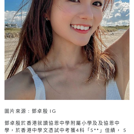
圖片來源 : 鄧卓殷 IG
鄧卓殷於香港就讀協恩中學附屬小學及及協恩中
學，於香港中學文憑試中考獲4科「5**」佳績， 5