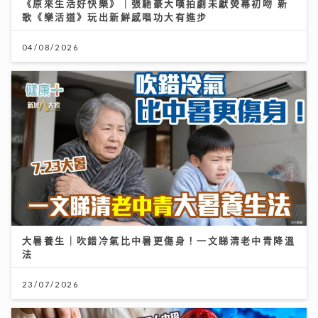
《原來生活好快樂》｜張馳豪大嘆拍劇未獻熒幕初吻 新
歌《樂活道》玩出新鮮感唱功大有進步
04/08/2026
大暑養生｜吹錯冷氣比中暑更傷身！一文睇清老中青降溫
法
23/07/2026