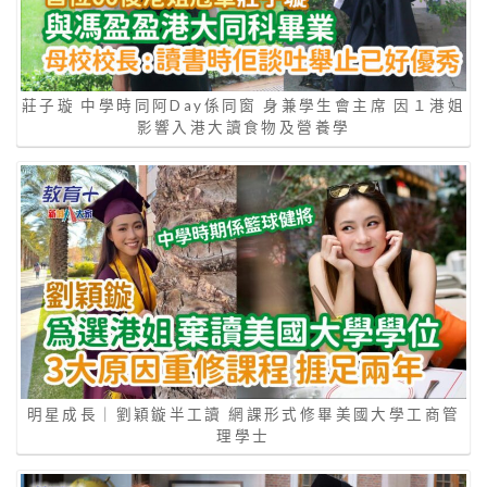
莊子璇 中學時同阿Day係同窗 身兼學生會主席 因１港姐
影響入港大讀食物及營養學
明星成長｜劉穎鏇半工讀 網課形式修畢美國大學工商管
理學士