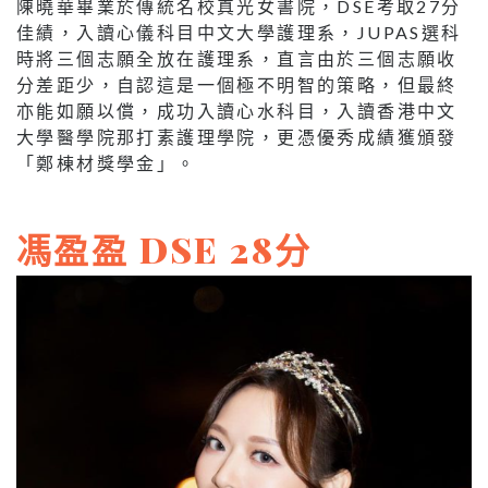
陳曉華畢業於傳統名校真光女書院，DSE考取27分
佳績，入讀心儀科目中文大學護理系，JUPAS選科
時將三個志願全放在護理系，直言由於三個志願收
分差距少，自認這是一個極不明智的策略，但最終
亦能如願以償，成功入讀心水科目，入讀香港中文
大學醫學院那打素護理學院，更憑優秀成績獲頒發
「鄭棟材獎學金」。
馮盈盈 DSE 28分