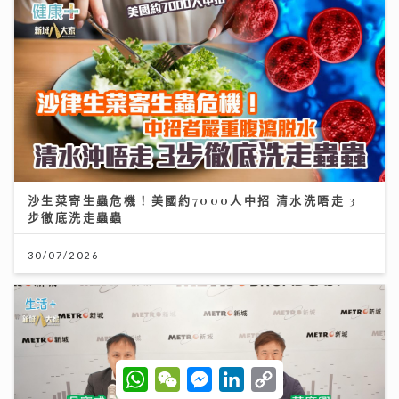
沙生菜寄生蟲危機！美國約7000人中招 清水洗唔走 3
步徹底洗走蟲蟲
30/07/2026
W
W
M
L
C
h
e
e
i
o