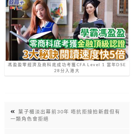
馮盈盈零經濟及商科底成功考獲CFA Level 1 當年DSE
28分入港大
葉子楣淡出幕前30年 唔抗拒接拍新戲但有
一類角色會拒絕