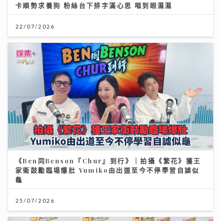
卡順勢求養狗 粉絲台下排字滿心思 唱到眼濕濕
22/07/2026
《Ben同Benson『Chur』到行》｜拍攝《繁花》獲王
家衛鼓勵臨場爆肚 Yumiko由出道至今不停學習自謔似
龜
25/07/2026