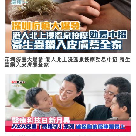
深圳疥瘡大爆發 港人北上浸溫泉按摩勁易中招 寄生
蟲鑽入皮膚惹全家