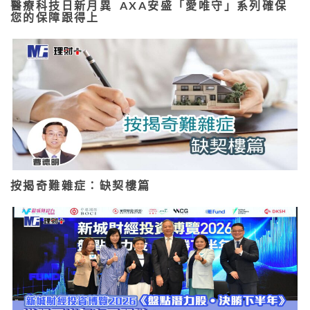
醫療科技日新月異 AXA安盛「愛唯守」系列確保
您的保障跟得上
按揭奇難雜症：缺契樓篇