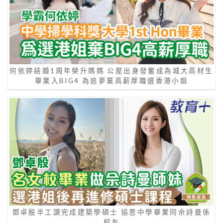
何依婷結婚1周年榮升媽媽 公屋出身發奮成為城大高材生
畢業入BIG4 為追夢棄高薪厚職選香港小姐
鄧卓殷半工讀完成建築學碩士 協恩中學畢業同佘詩曼係
校友