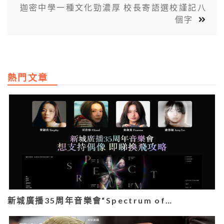
迦密中學一種文化勁濃厚 校長寄語選校謹記八
個字
熱門文章
新城廣播35周年音樂會“Spectrum of…