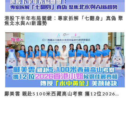
港股下半年布局關鍵：專家拆解「七翻身」真偽 聚
焦北水與AI新趨勢
鄺美雲 親赴5100米西藏高山考察 攜12位2026…