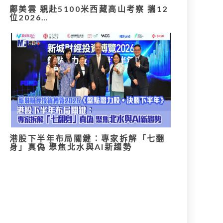
鄺美雲 親赴5100米西藏高山考察 攜12
位2026…
港股下半年布局關鍵：專家拆解「七翻
身」真偽 聚焦北水與AI新趨勢