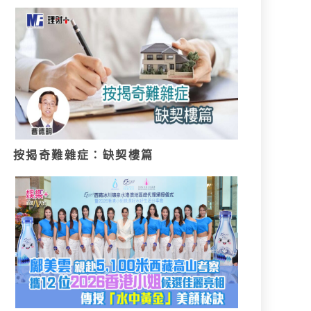
按揭奇難雜症：缺契樓篇