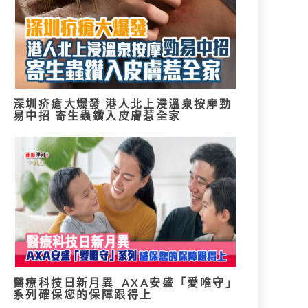
深圳疥瘡大爆發 港人北上浸溫泉按摩勁
易中招 寄生蟲鑽入皮膚惹全家
醫療科技日新月異 AXA安盛「愛唯守」
系列確保您的保障跟得上