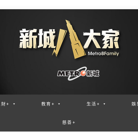
理財+
教育+
生活+
娛
慈善+