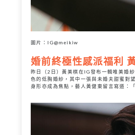
圖片：IG@meikiw
婚前終極性感派福利 
昨日（
2
日）黃美棋在
IG
發布一輯唯美婚
色的低胸婚紗，其中一張與未婚夫甜蜜對
身形亦成為焦點，藝人黃健東留言寫道：