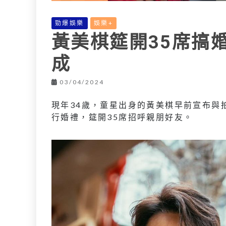
勁爆娛樂
娛樂+
黃美棋筵開35席搞
成
03/04/2024
現年
34
歲，童星出身的黃美棋早前宣布與
行婚禮，筵開35席招呼親朋好友。