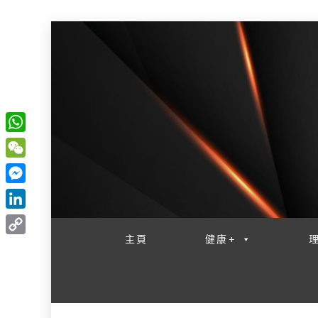
W
一網睇盡 八家大成
h
W
a
e
M
t
C
e
L
s
h
s
i
主頁
健康+
A
C
a
s
n
p
o
t
e
k
p
p
n
e
y
g
d