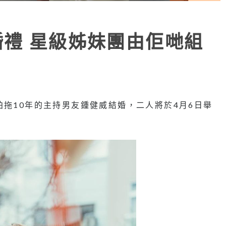
婚禮 星級姊妹團由佢哋組
拍拖
10
年的主持男友鍾健威結婚，二人將於
4
月
6
日舉