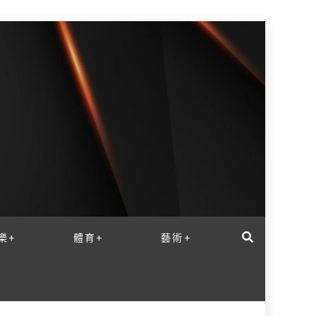
樂+
體育+
藝術+