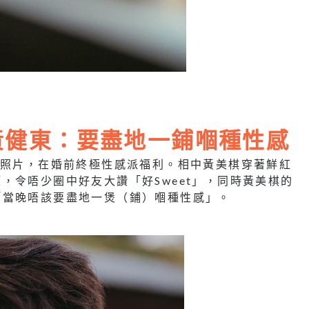
黃健東：要盡地一鋪嗰種性感
紗照片，在婚前終極性感派福利。相中黃美棋穿著鮮紅
望，令唔少圈中好友大讚「好
Sweet
」，同時黃美棋的
「當晚唔該要盡地一煲（鋪）嗰種性感」。