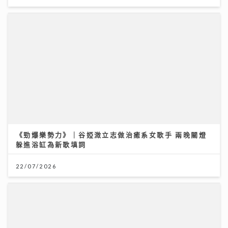
《勁爆樂勢力》｜谷婭溦立志做治癒系女歌手 兩晚關燈
躲進浴缸為新歌填詞
22/07/2026