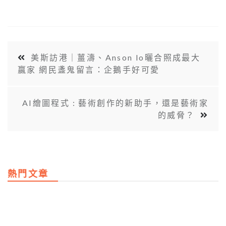
美斯訪港｜薑濤、Anson lo曬合照成最大
贏家 網民盞鬼留言：企鵝手好可愛
AI繪圖程式 : 藝術創作的新助手，還是藝術家
的威脅？
熱門文章