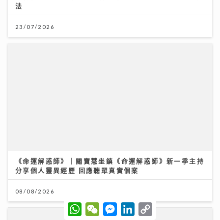
法
23/07/2026
《命運解惑師》｜關寶慧坐鎮《命運解惑師》新一季主持
分享個人靈異經歷 回應聽眾真實個案
08/08/2026
W
W
M
L
C
h
e
e
i
o