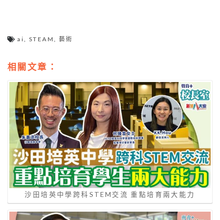
ai
,
STEAM
,
藝術
相關文章：
沙田培英中學跨科STEM交流 重點培育兩大能力