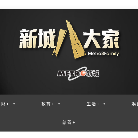
理財+
教育+
生活+
娛
慈善+