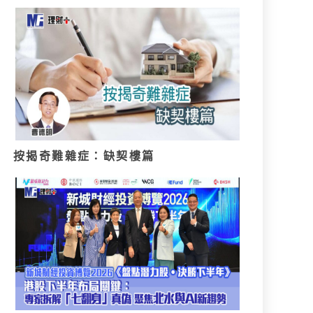
按揭奇難雜症：缺契樓篇