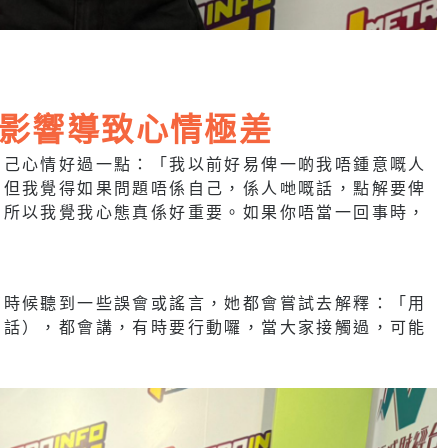
影響導致心情極差
自己心情好過一點：「我以前好易俾一啲我唔鍾意嘅人
，但我覺得如果問題唔係自己，係人哋嘅話，點解要俾
，所以我覺我心態真係好重要。如果你唔當一回事時，
有時候聽到一些誤會或謠言，她都會嘗試去解釋：「用
的話），都會講，有時要行動囉，當大家接觸過，可能