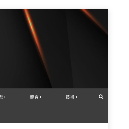
樂+
體育+
藝術+