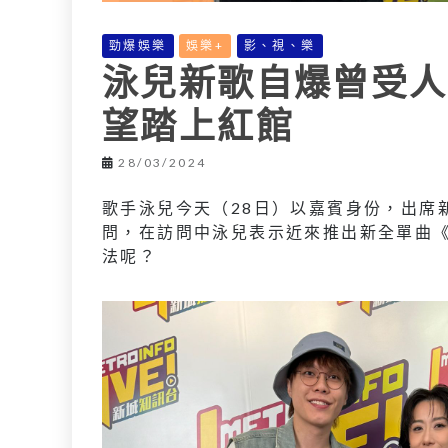
勁爆娛樂
娛樂+
影、視、樂
泳兒新歌自爆曾受人
望踏上紅館
28/03/2024
歌手泳兒今天（
28
日）以嘉賓身份，出席
問，在訪問中泳兒表示近來推出新全單曲
法呢？