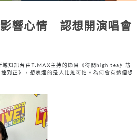
影響心情 認想開演唱會
新城知訊台由
T.MAX
主持的節目《得閒
high tea
》訪
《撞到正》，想表達的是人比鬼可怕。為何會有這個想