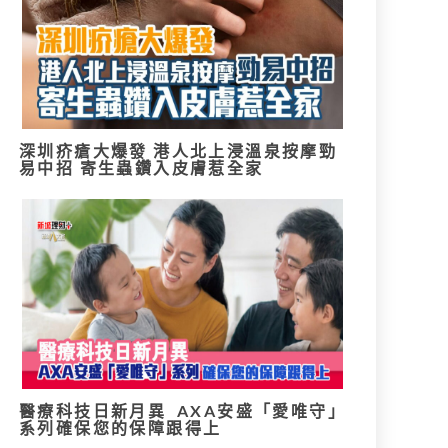
深圳疥瘡大爆發 港人北上浸溫泉按摩勁
易中招 寄生蟲鑽入皮膚惹全家
醫療科技日新月異 AXA安盛「愛唯守」
系列確保您的保障跟得上