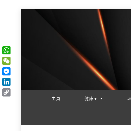
W
一網睇盡 八家大成
h
W
a
e
M
t
C
e
L
s
h
s
i
主頁
健康+
A
C
a
s
n
p
o
t
e
k
p
p
n
e
y
g
d