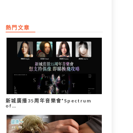
熱門文章
新城廣播35周年音樂會“Spectrum
of…