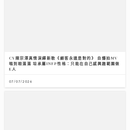
CY陳宗澤真情演繹新歌《顧客永遠是對的》 自爆拍MV
唱到眼濕濕 坦承屬INFP性格：只能在自己感興趣範圍做
E人
07/07/2026