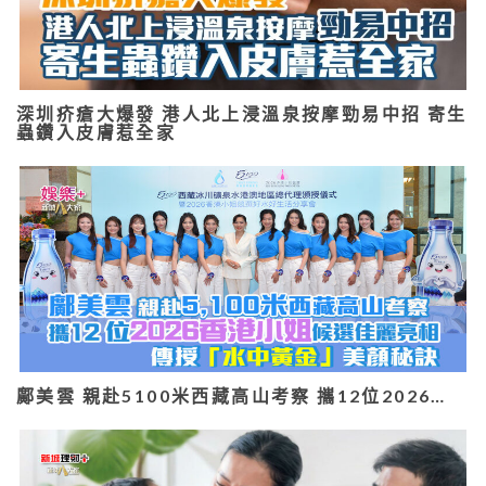
深圳疥瘡大爆發 港人北上浸溫泉按摩勁易中招 寄生
蟲鑽入皮膚惹全家
鄺美雲 親赴5100米西藏高山考察 攜12位2026…