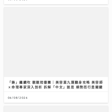
「鋒」繼續吹 靚靚陪審團 | 美容業九運翻身攻略 美容師
ｘ命理專家深入剖析 拆解「中女」迷思 順勢而行是關鍵
06/08/2026