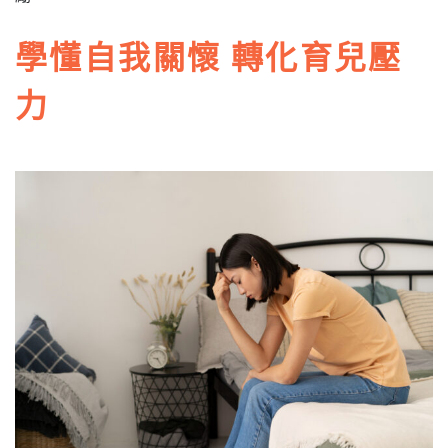
學懂自我關懷 轉化育兒壓
力