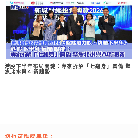
港股下半年布局關鍵：專家拆解「七翻身」真偽 聚
焦北水與AI新趨勢
您也可能感興趣：