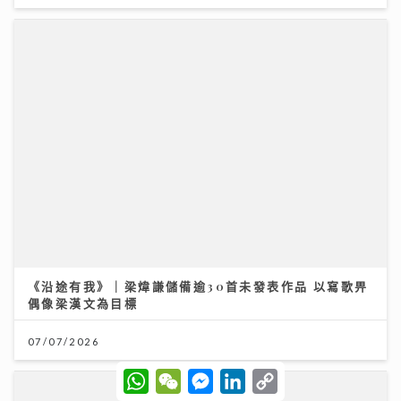
《沿途有我》｜梁煒謙儲備逾30首未發表作品 以寫歌畀
偶像梁漢文為目標
07/07/2026
W
W
M
L
C
h
e
e
i
o