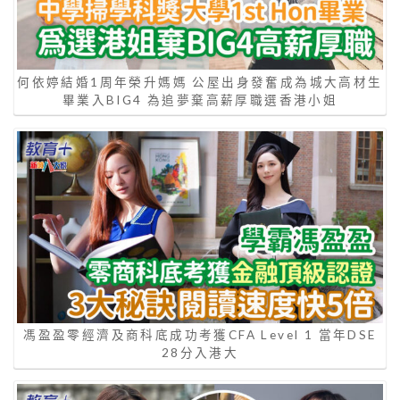
何依婷結婚1周年榮升媽媽 公屋出身發奮成為城大高材生
畢業入BIG4 為追夢棄高薪厚職選香港小姐
馮盈盈零經濟及商科底成功考獲CFA Level 1 當年DSE
28分入港大