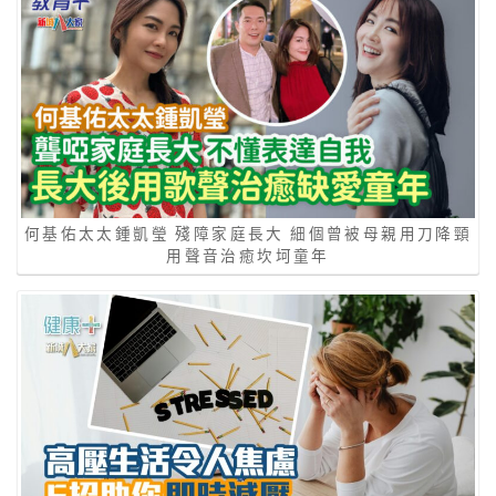
何基佑太太鍾凱瑩 殘障家庭長大 細個曾被母親用刀降頸
用聲音治癒坎坷童年