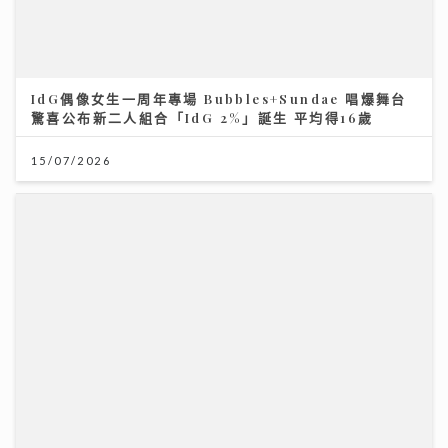
IdG偶像女生一周年專場 Bubbles+Sundae 唱爆舞台
驚喜公布新二人組合「IdG 2%」誕生 平均得16歲
15/07/2026
一連13集「賞心悅樂」姚心悅登陸新城夥拍黎莉開咪 師
父吳業坤打頭陣爆錄音室血淚史
08/07/2026