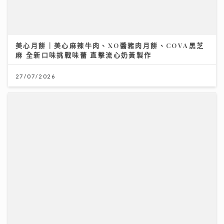
美心月餅｜美心麻辣牛肉、XO醬豬肉月餅、COVA黑芝
麻 全新口味挑戰味蕾 直擊流心奶黃製作
27/07/2026
外遊注意！「本迪布焦病毒」暫無特效藥無疫苗 醫生教
你嚴防伊波拉｜養和醫院感染及傳染病科專科醫生徐詩駿