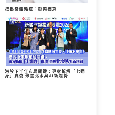
按揭奇難雜症：缺契樓篇
港股下半年布局關鍵：專家拆解「七翻
身」真偽 聚焦北水與AI新趨勢