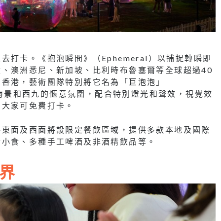
打卡。《抱泡瞬間》（Ephemeral）以捕捉轉瞬即
、澳洲悉尼、新加坡、比利時布魯塞爾等全球超過40
相香港，藝術團隊特別將它名為「巨泡泡」
維港海景和西九的愜意氛圍，配合特別燈光和聲效，視覺效
，大家可免費打卡。
坪東面及西面將設限定餐飲區域，提供多款本地及國際
食小食、多種手工啤酒及非酒精飲品等。
界