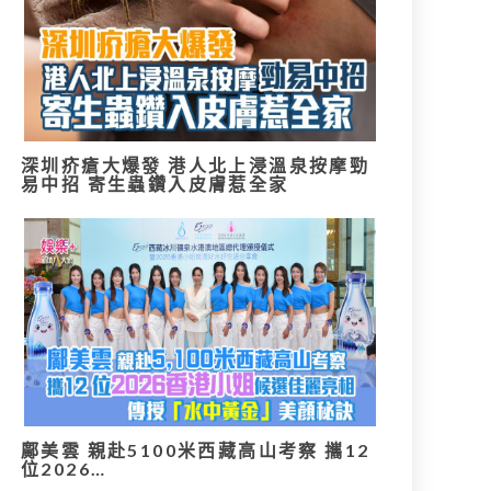
深圳疥瘡大爆發 港人北上浸溫泉按摩勁
易中招 寄生蟲鑽入皮膚惹全家
鄺美雲 親赴5100米西藏高山考察 攜12
位2026…