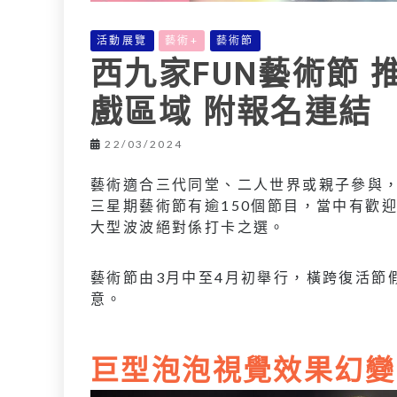
活動展覽
藝術+
藝術節
西九家FUN藝術節 
戲區域 附報名連結
22/03/2024
藝術適合三代同堂、二人世界或親子參與，
三星期藝術節有逾150個節目，當中有歡迎
大型波波絕對係打卡之選。
藝術節由3月中至4月初舉行，橫跨復活節
意。
巨型泡泡視覺效果幻變