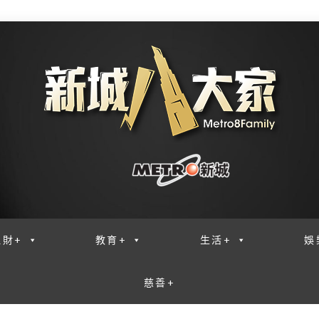
理財+
教育+
生活+
娛
慈善+