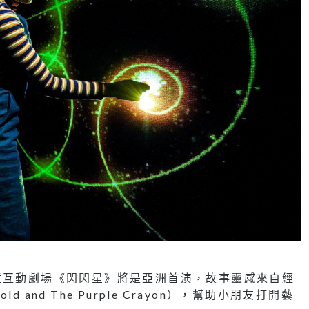
作的兒童互動劇場《閃閃星》將是亞洲首演，故事靈感來自經
and The Purple Crayon），幫助小朋友打開藝