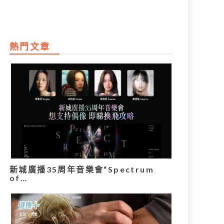
熱門文章
新城廣播35周年音樂會“Spectrum
of…