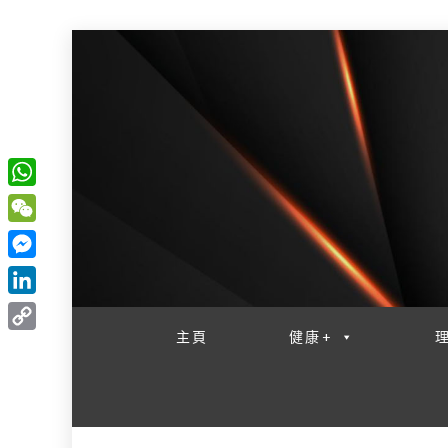
W
一網睇盡 八家大成
h
W
a
e
M
t
C
e
L
s
h
s
i
主頁
健康+
A
C
a
s
n
p
o
t
e
k
p
p
n
e
y
g
d