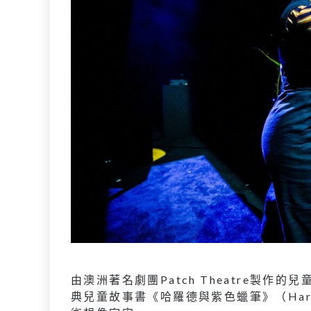
由澳洲著名劇團Patch Theatre製
典兒童故事書《哈羅德與紫色蠟筆》（Harold 