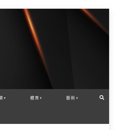
樂+
體育+
藝術+