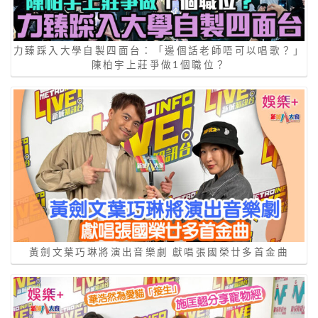
力臻踩入大學自製四面台：「邊個話老師唔可以唱歌？」
陳柏宇上莊爭做1個職位？
黃劍文葉巧琳將演出音樂劇 獻唱張國榮廿多首金曲