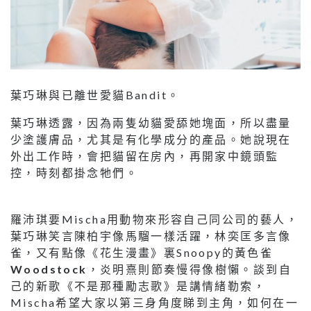
葉巧琳與已離世愛貓Bandit。
葉巧琳透露，因為兩隻幼貓愛舔她塊面，所以盡量
少塗護膚品，尤其是有化學成分的產品。她說現在
外出工作時，會把貓留在房內，再開家中鏡頭監
控，時刻都掛念牠們。
羅沛琪要Mischa用動物來形容自己同公司的藝人，
葉巧琳笑言陳柏宇像馬騮一樣活躍，林奕匡多言像
雀，又有點像《花生漫畫》裏Snoopy的黃色雀
Woodstock
，炎明熹則節奏慢得像樹懶。談到自
己的新歌《不是那種勵志歌》是講情緒勒索，
Mischa希望大家以第三身角度睇到主角，如何在一