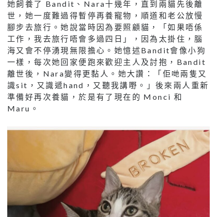
她飼養了 Bandit、Nara十幾年，直到兩貓先後離
世，她一度難過得暫停再養寵物，順道和老公放慢
腳步去旅行。她說當時因為要照顧貓，「如果唔係
工作，我去旅行唔會多過四日」，因為太掛住，腦
海又會不停湧現無限擔心。她憶述Bandit會像小狗
一樣，每次她回家便跑來歡迎主人及討抱，Bandit
離世後，Nara變得更黏人。她大讚：「佢哋兩隻又
識sit，又識遞hand，又聽我講嘢。」後來兩人重新
準備好再次養貓，於是有了現在的 Monci 和
Maru。