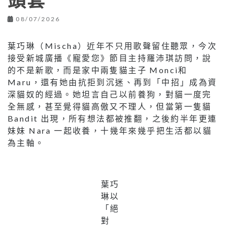
頭套
08/07/2026
葉巧琳（Mischa）近年不只用歌聲留住聽眾，今次
接受新城廣播《寵愛您》節目主持羅沛琪訪問，說
的不是新歌，而是家中兩隻貓主子 Monci和
Maru，還有她由抗拒到沉迷、再到「中招」成為資
深貓奴的經過。她坦言自己以前養狗，對貓一度完
全無感，甚至覺得貓高傲又不理人，但當第一隻貓
Bandit 出現，所有想法都被推翻，之後約半年更連
妹妹 Nara 一起收養，十幾年來幾乎把生活都以貓
為主軸。
葉巧
琳以
「絕
對