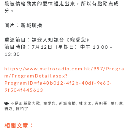
段被情緒勒索的愛情裡走出來，所以有點勵志成
分。
圖片：新城廣播
重溫節目：請登入知訊台《寵愛您》
節目時段：7月12日（星期日）中午 13:00 –
13:30
https://www.metroradio.com.hk/997/Progra
m/ProgramDetail.aspx?
ProgramID=fa48b012-4f2b-40df-9e63-
9f504f445613
不是那種勵志歌
,
寵愛您
,
新城廣播
,
林奕匡
,
炎明熹
,
葉巧琳
,
貓奴
,
陳柏宇
相關文章：