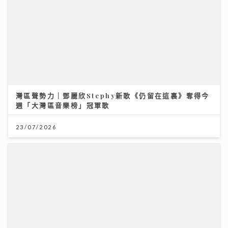
灣區聲勢力｜鄧麗欣Stephy新歌《仍留在這裏》奪得今
週「大灣區音樂榜」冠軍歌
23/07/2026