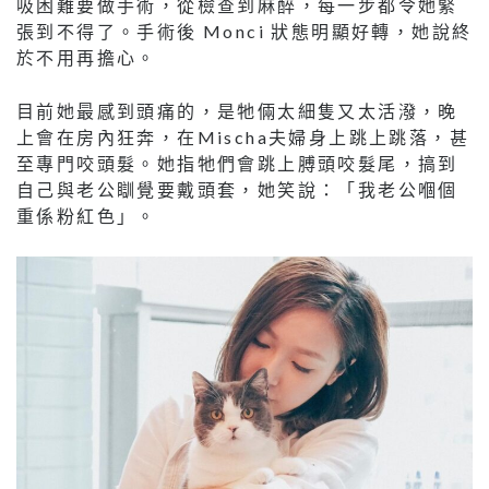
吸困難要做手術，從檢查到麻醉，每一步都令她緊
張到不得了。手術後 Monci 狀態明顯好轉，她說終
於不用再擔心。
目前她最感到頭痛的，是牠倆太細隻又太活潑，晚
上會在房內狂奔，在Mischa夫婦身上跳上跳落，甚
至專門咬頭髮。她指牠們會跳上膊頭咬髮尾，搞到
自己與老公瞓覺要戴頭套，她笑說：「我老公嗰個
重係粉紅色」。