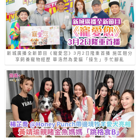
新城廣播全新節目《寵愛您》3月2日隆重首播 施匡翹分
享飼養寵物經歷 華浩然為愛貓「接生」手忙腳亂