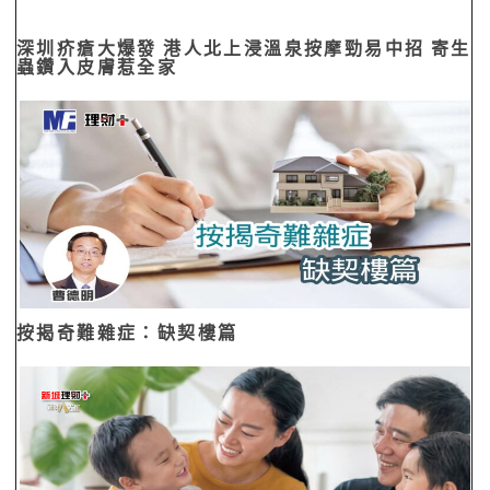
深圳疥瘡大爆發 港人北上浸溫泉按摩勁易中招 寄生
蟲鑽入皮膚惹全家
按揭奇難雜症：缺契樓篇