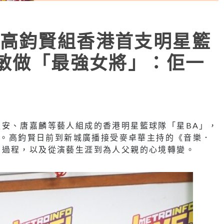
高鈞賢組香港首支明星籃
思敏做「最強女將」：佢一
安、唐嘉麟等藝人組成的香港明星籃球隊「星BA」，
lay》。高鈞賢日前到新城廣播接受麥卓華主持的《音樂．
的過程，以及從演藝生涯到為人父親的心境轉變。