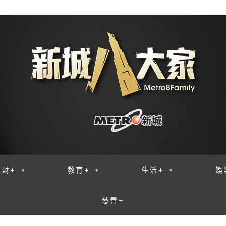
理財+
教育+
生活+
娛
慈善+