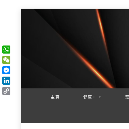
W
一網睇盡 八家大成
h
W
a
e
M
t
C
e
L
s
h
s
i
主頁
健康+
A
C
a
s
n
p
o
t
e
k
p
p
n
e
y
g
d