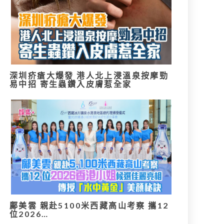
深圳疥瘡大爆發 港人北上浸溫泉按摩勁
易中招 寄生蟲鑽入皮膚惹全家
鄺美雲 親赴5100米西藏高山考察 攜12
位2026…