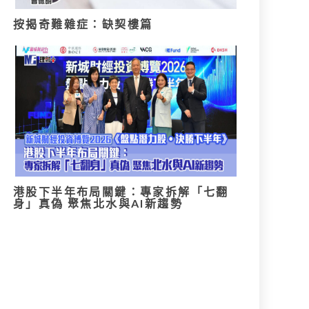
按揭奇難雜症：缺契樓篇
港股下半年布局關鍵：專家拆解「七翻
身」真偽 聚焦北水與AI新趨勢