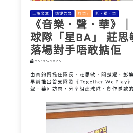
上榜文章
勁爆娛樂
娛樂+
影、視、樂
《音樂．聲．華》｜
球隊「星BA」 莊
落場對手唔敢掂佢
25/06/2026
由高鈞賢擔任隊長、莊思敏、關楚耀、彭迪
早前推出首支隊歌《Together We P
聲．華》訪問，分享組建球隊、創作隊歌