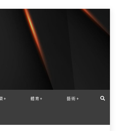
樂+
體育+
藝術+