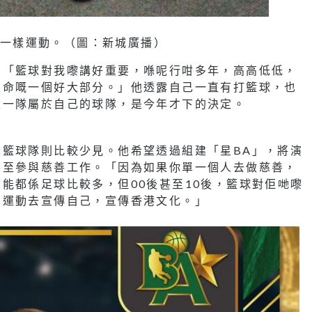
一樣運動。（圖：新城廣播）
：「籃球對我嚟講好重要，喺呢行咁多年，高高低低，
生命嘅一個好大部分。」他透露自己一直有打籃球，也
建一隊屬於自己的球隊，是今年才下的決定。
籃球隊則比較少見。他希望透過組建「星BA」，將演
甚至參與慈善工作。「因為如果你單一個人去做慈善，
能都係足球比較多，但00後甚至10後，籃球對佢哋嚟
個運動去宣傳自己，宣傳香港文化。」