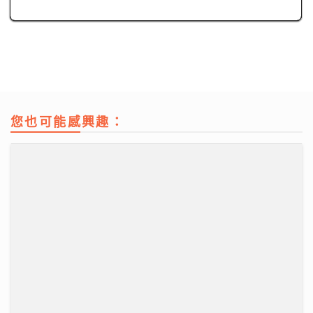
DSE明日放榜｜今屆誕生24名狀元 當中11人是超級狀元
14/07/2026