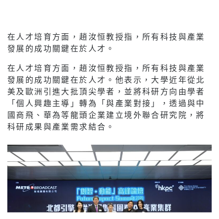
第二場壇論主持麥嘉莉(左一)連同三位講者，包括
香港理工大學高級副校長（研究及創新）趙汝恒教
授(左二)、港深創科園生態系統發展部副總監康靖
華(右二)，以及Microsoft香港公共企業總監林嘉
曼(右一)，與新城廣播首席營運總監及總編輯郭艷