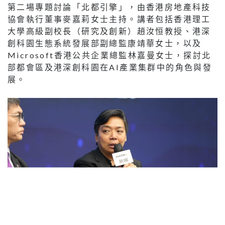
康靖華以創科園為例指，園方計劃透過建設行人橋
及引入人臉識別等無感通關技術，便利兩地科研人
員自由穿梭。
康靖華女士以創科園為例指，園方計劃透過建設行
人橋及引入人臉識別等無感通關技術，便利兩地科
研人員自由穿梭；在物流方面，擬透過「白名單」
制度簡化科研物資及設備的出入境手續；在資金流
方面，期望促進園區內公司的項目互相融資；在數
據流方面，則希望在安全可控的前提下，建立「綠