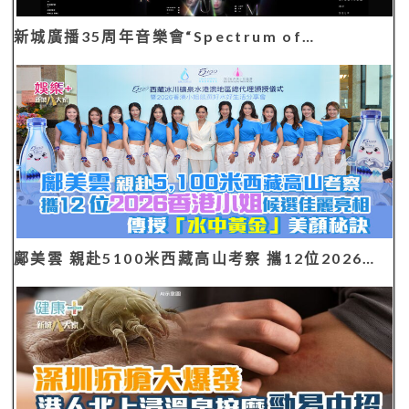
鄺美雲 親赴5100米西藏高山考察 攜12位2026…
深圳疥瘡大爆發 港人北上浸溫泉按摩勁易中招 寄生
蟲鑽入皮膚惹全家