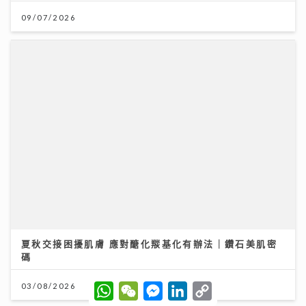
夏秋交接困擾肌膚 應對醣化羰基化有辦法｜鑽石美肌密
碼
03/08/2026
W
W
M
L
C
h
e
e
i
o