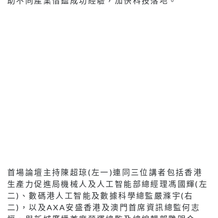
助不同產業借鑑成功經驗，加快科技落地。
首場論壇主持陳超琼(左一)連同三位講者包括香港
生產力促進局機械人及人工智能部總經理馮國輝(左
二)、數碼港人工智能及數據科學總監嚴滌宇(右
二)，以及AXA安盛香港及澳門首席資訊總監何志
恒，與新城廣播首席營運總監及總編輯郭艷明合
照。
專題討論（二）：北都引擎
— 從港深創科園看AI產業
集群
第二場專題討論「北都引擎」，由香港房地產科技