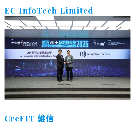
CreFIT 維信
GienTech