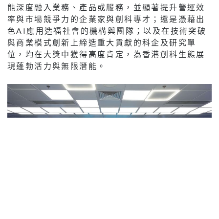
由新城廣播主辦的香港AI+及創科大獎暨「創智•動
能」高峰論壇2026，匯聚政府官員、行業領袖、學
術權威及前沿科技企業。
「AI+創科企業應用大獎」
6間得獎機構為（排名不分
先後）：