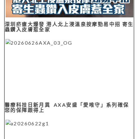
醫療科技日新月異 AXA安盛「愛唯守」系列確保
您的保障跟得上
按揭奇難雜症：缺契樓篇