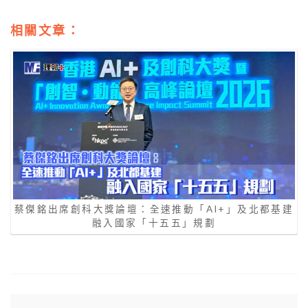
蔡傑銘出席創科大獎論壇：全速推動「AI+」及北都基建
融入國家「十五五」規劃
蔡傑銘出席創科大獎論壇：全速推動
「AI+」及北都基建 融入國家「十五五」規劃
腹痛腹瀉 頻密如廁 認清腸胃炎以外的疾病風
險｜養和腸胃肝臟科專科徐成智醫生
熱門文章