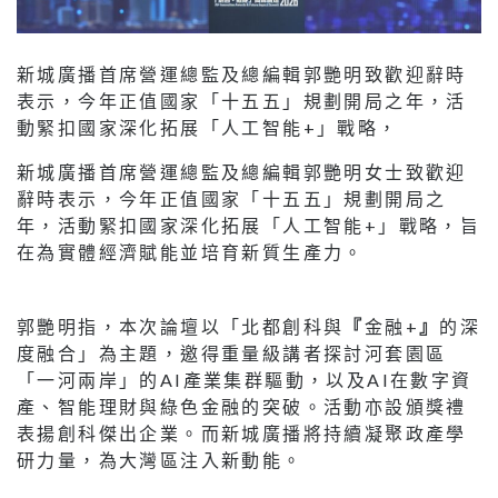
新城廣播首席營運總監及總編輯郭艷明致歡迎辭時
表示，今年正值國家「十五五」規劃開局之年，活
動緊扣國家深化拓展「人工智能+」戰略，
新城廣播首席營運總監及總編輯郭艷明女士致歡迎
辭時表示，今年正值國家「十五五」規劃開局之
年，活動緊扣國家深化拓展「人工智能+」戰略，旨
在為實體經濟賦能並培育新質生產力。
郭艷明指，本次論壇以「北都創科與
『
金融+
』
的深
度融合」為主題，邀得重量級講者探討河套園區
「一河兩岸」的AI產業集群驅動，以及AI在數字資
產、智能理財與綠色金融的突破。活動亦設頒獎禮
表揚創科傑出企業。而新城廣播將持續凝聚政產學
研力量，為大灣區注入新動能。