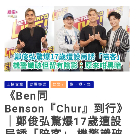
上榜文章
勁爆娛樂
娛樂+
影、視、樂
《Ben同
Benson『Chur』到行》
｜鄭俊弘驚爆17歲遭設