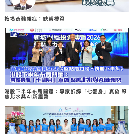
按揭奇難雜症：缺契樓篇
港股下半年布局關鍵：專家拆解「七翻身」真偽 聚
焦北水與AI新趨勢