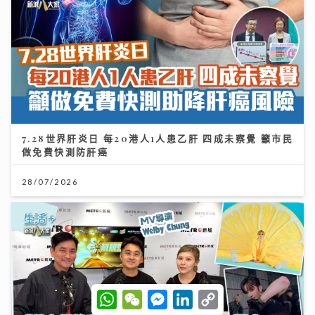
7.28世界肝炎日 每20港人1人患乙肝 四成未察覺 籲市民
做免費快測防肝癌
28/07/2026
W
W
M
L
C
h
e
e
i
o