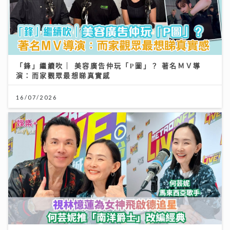
「鋒」繼續吹 | 美容廣告仲玩「P圖」？ 著名ＭＶ導
演：而家觀眾最想睇真實感
16/07/2026