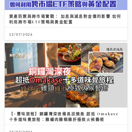
資產防禦與跨市場實戰： 加息與減息對金價的影響 如何
利用跨市場ETF策略與黃金配置
12/07/2026
【#豐味旅程】銅鑼灣深夜備長炭燒鳥 超抵 Omakase
十多道味覺旅程：雞蠔肉雞頸雞肝極致火候藝術
23/07/2026