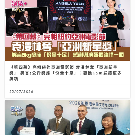
《第四幕》亮相紐約亞洲電影節 袁澧林奪「亞洲新星
獎」 笑言5公斤獎座「份量十足」：要操Gym迎接更多
獎項
25/07/2026