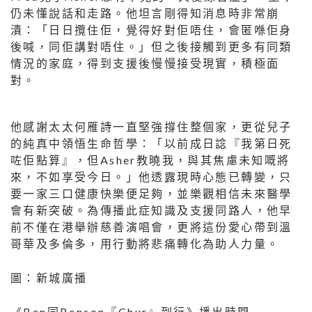
仍未懂說話和走路。他坦言剛得知消息時非常崩
潰：「日日攬住佢，覺得好對佢唔住，會匿喺佢身
後喊，同佢講對唔住。」但之後接觸到更多有同類
情況的家庭，得到支援後慢慢接受現實，積極面
對。
他感謝太太何雁詩一直堅強撐住整個家，更從兒子
的純真中領悟生命哲學：「以前成日諗『我第日死
咗佢點算』，但Asher教曉我，與其焦慮未知嘅將
來，不如享受今日。」他透露現時心態已轉變，只
要一家三口健康快樂便足夠，並樂觀相信未來醫學
會有新突破。為傳播此症知識及支援同路人，他早
前不僅在港舉辦慈善演唱會，更將這份愛心帶到溫
哥華及多倫多，用行動將悲痛轉化為助人力量。
圖：新城廣播
《Ben同Benson『Chur』到行》播出時間