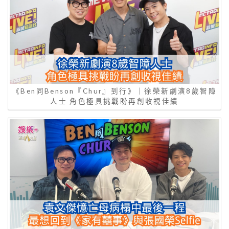
《Ben同Benson『Chur』到行》｜徐榮新劇演8歲智障
人士 角色極具挑戰盼再創收視佳績