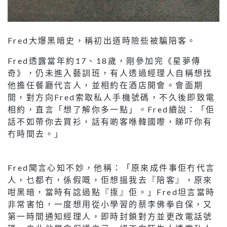
Fred大爆黑暗史，稱初出道時險些被騙陪客。
Fred透露當年約17、18歲，剛參加完《星夢傳
奇》，仍未進入藝訓班，有人透過經理人自稱想找
他擔任餐廳代言人，並相約在酒店開會。會面期
間，對方向Fred索取私人手機號碼，不久後即致電
相約，直言「想了解你多一點」。Fred續說：「佢
話不如帶你去買衫，話有啲客喺韓國嚟，睇吓你有
冇時間去。」
Fred聞言心知不妙，他稱：「原來成件事佢冇代言
人，乜都冇，係假嘅，佢想搵我去『陪客』，原來
咁黑暗，當時有諗過點『揼』佢。」Fred坦言當時
非常害怕，一度想用從小學習的蔡李佛拳自保，又
第一時間通知經理人，即時封鎖對方並更改電話號