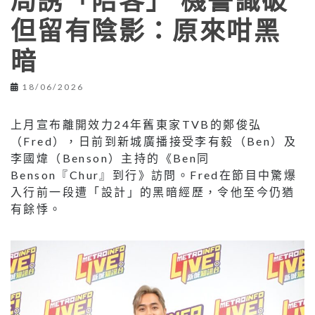
局誘「陪客」 機警識破
但留有陰影：原來咁黑
暗
18/06/2026
上月宣布離開效力24年舊東家TVB的鄭俊弘
（Fred），日前到新城廣播接受李有毅（Ben）及
李國煒（Benson）主持的《Ben同
Benson『Chur』到行》訪問。Fred在節目中驚爆
入行前一段遭「設計」的黑暗經歷，令他至今仍猶
有餘悸。