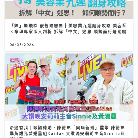
「鋒」繼續吹 靚靚陪審團 | 美容業九運翻身攻略 美容師
ｘ命理專家深入剖析 拆解「中女」迷思 順勢而行是關鍵
06/08/2026
沿途有我｜歐陽德勛、陳德彰「同屆新秀」重聚 陳德彰
爆黃耀光曾邀重組Raidas 大讚晚安莉莉主音Sinnie及