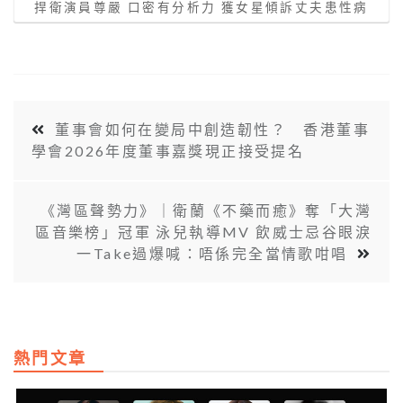
捍衛演員尊嚴 口密有分析力 獲女星傾訴丈夫患性病
董事會如何在變局中創造韌性？ 香港董事
學會2026年度董事嘉獎現正接受提名
《灣區聲勢力》｜衛蘭《不藥而癒》奪「大灣
區音樂榜」冠軍 泳兒執導MV 飲威士忌谷眼淚
一Take過爆喊：唔係完全當情歌咁唱
熱門文章