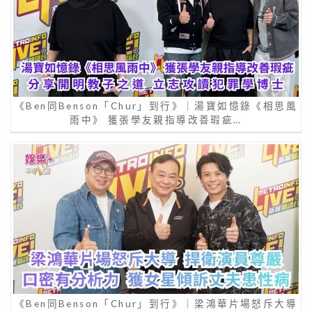
《Ben同Benson「Chur」到行》｜湯寶如憶錄《相思風
雨中》 獲張學友親指導改善瑕疵…
《Ben同Benson「Chur」到行》｜梁鴻華片場怒斥大導