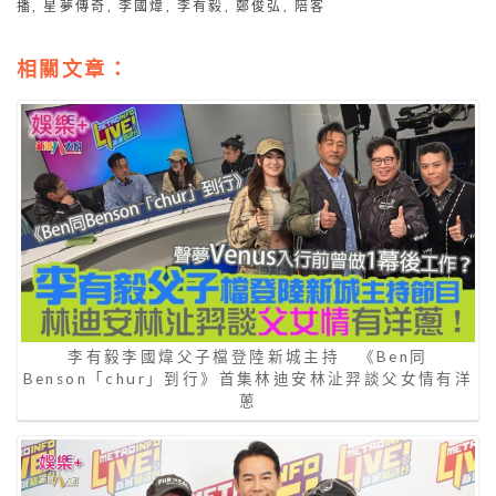
播
,
星夢傳奇
,
李國煒
,
李有毅
,
鄭俊弘
,
陪客
相關文章：
李有毅李國煒父子檔登陸新城主持 《Ben同
Benson「chur」到行》首集林迪安林沚羿談父女情有洋
蔥