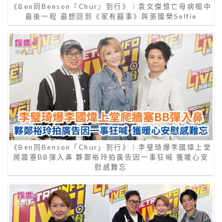
《Ben同Benson『Chur』到行》｜袁文傑憶亡母病榻中
最後一程 最想回到《家有囍事》與張國榮Selfie
《Ben同Benson「Chur」到行》｜李璧琦爆李國煒上堂
爬牆塞BB彈入鼻 夥鄭裕玲拍廣告因一事狂喊 獲暖心安
慰感難忘