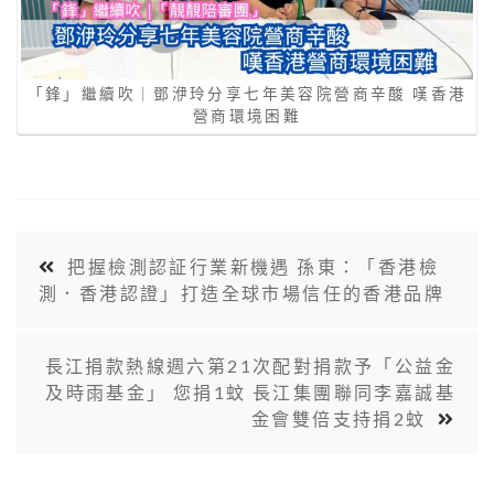
「鋒」繼續吹｜鄧洢玲分享七年美容院營商辛酸 嘆香港
營商環境困難
把握檢測認証行業新機遇 孫東：「香港檢
測．香港認證」打造全球市場信任的香港品牌
長江捐款熱線週六第21次配對捐款予「公益金
及時雨基金」 您捐1蚊 長江集團聯同李嘉誠基
金會雙倍支持捐2蚊