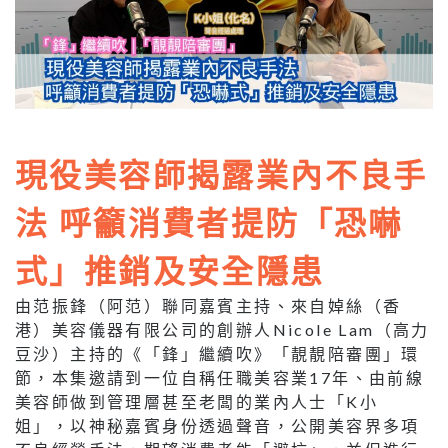
現役美容師揭露業內不良手
法 呼籲消費者提防「恐嚇
式」推銷及安全隱患
由范振鋒（阿范）聯同嘉賓主持、來自婥絲（香
港）美容儀器有限公司的創辦人Nicole Lam（高力
豆沙）主持的《「鋒」繼續吹》「靚靚陪審團」環
節，本集邀請到一位自稱任職美容業17年、由前線
美容師做到管理層甚至老闆的業內人士「K小
姐」，以神秘嘉賓身份透過聲音，公開美容界多項