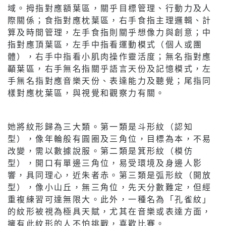
域。拇指對應額葉區，關乎目標管理、行動力及人
際關係；食指對應枕葉區，右手食指主理邏輯、計
算及時間管理，左手食指則關乎想像力與創意；中
指對應頂葉區，左手中指看運動模式（個人或團
體），右手中指看小肌肉操作靈活度；無名指對應
顳葉區，右手無名指關乎語言天份及記憶模式，左
手無名指對應音樂天份、表達能力及聽覺；尾指同
樣對應枕葉區，與視覺和觀察力有關。
她將紋形歸為三大類。第一類是斗形紋（認知
型），像年輪般有圓圈及三角位，目標為本，不易
改變，需以數據說服。第二類是箕形紋（模仿
型），開口有單邊三角位，易受環境及身邊人影
響，具同理心，近朱者赤。第三類是弧形紋（開放
型），像小山丘，無三角位，先天分數難定，但經
重複練習可達無限大。此外，一種名為「孔雀紋」
的紋形被視為極具天賦，尤其在音樂或表達方面，
擁有此紋形的人不怕挑戰，喜歡比賽。