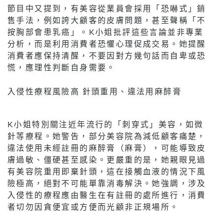
節目中又提到，有美容從業員會採用「恐嚇式」銷
售手法，例如誇大顧客的皮膚問題，甚至聲稱「不
按胸部會患乳癌」。K小姐批評這些言論並非專業
分析，而是利用消費者恐懼心理促成交易。她提醒
消費者應保持清醒，不要因對方幾句話而自卑或恐
慌，應理性判斷自身需要。
入侵性療程風險高 針頭重用、違法用麻醉膏
K小姐特別關注近年流行的「刺穿式」美容，如微
針等療程。她警告，部分美容院為減低顧客痛楚，
違法使用未經註冊的麻醉膏（麻膏），可能導致皮
膚過敏、僵硬甚至感染。更嚴重的是，她親眼見過
有美容院重用即棄針頭，這在接觸血液的情況下風
險極高，絕對不可能單靠消毒解決。她強調，涉及
入侵性的療程應由醫生在有註冊的處所進行，消費
者切勿因貪便宜或方便而光顧非正規場所。