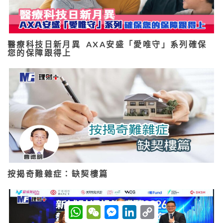
醫療科技日新月異 AXA安盛「愛唯守」系列確保
您的保障跟得上
按揭奇難雜症：缺契樓篇
W
W
M
L
C
h
e
e
i
o