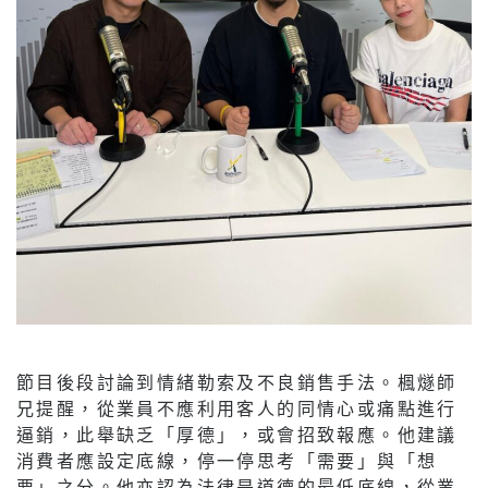
節目後段討論到情緒勒索及不良銷售手法。楓燧師
兄提醒，從業員不應利用客人的同情心或痛點進行
逼銷，此舉缺乏「厚德」，或會招致報應。他建議
消費者應設定底線，停一停思考「需要」與「想
要」之分。他亦認為法律是道德的最低底線，從業