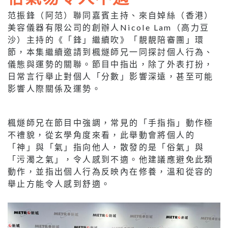
范振鋒（阿范）聯同嘉賓主持、來自婥絲（香港）
美容儀器有限公司的創辦人Nicole Lam（高力豆
沙）主持的《「鋒」繼續吹》「靚靚陪審團」環
節，本集繼續邀請到楓燧師兄一同探討個人行為、
儀態與運勢的關聯。節目中指出，除了外表打扮，
日常言行舉止對個人「分數」影響深遠，甚至可能
影響人際關係及運勢。
楓燧師兄在節目中強調，常見的「手指指」動作極
不禮貌，從玄學角度來看，此舉動會將個人的
「神」與「氣」指向他人，散發的是「俗氣」與
「污濁之氣」，令人感到不適。他建議應避免此類
動作，並指出個人行為反映內在修養，溫和從容的
舉止方能令人感到舒適。