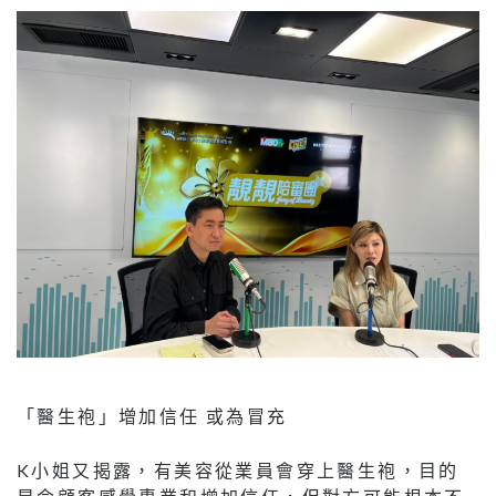
「醫生袍」增加信任 或為冒充
K小姐又揭露，有美容從業員會穿上醫生袍，目的