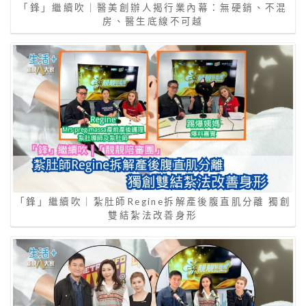
「鋒」繼續吹｜醫美創辦人揭行業內幕：無硬銷、不混
房、醫生底線不可越
「鋒」繼續吹｜紮肚師Regine拆解產後腹直肌分離 獨創
雙結紮法改善身形