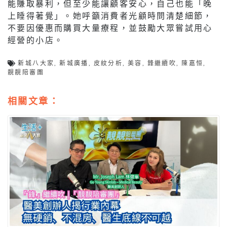
能賺取暴利，但至少能讓顧客安心，自己也能「晚
上睡得著覺」。她呼籲消費者光顧時問清楚細節，
不要因優惠而購買大量療程，並鼓勵大眾嘗試用心
經營的小店。
新城八大家
,
新城廣播
,
皮紋分析
,
美容
,
鋒繼續吹
,
陳嘉恒
,
靚靚陪審團
相關文章：