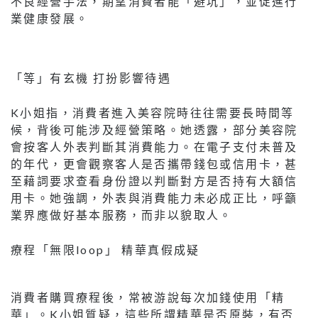
不良經營手法，期望消費者能「避坑」，並促進行
業健康發展。
「等」有玄機 打扮影響待遇
K小姐指，消費者進入美容院時往往需要長時間等
候，背後可能涉及經營策略。她透露，部分美容院
會按客人外表判斷其消費能力。在電子支付未普及
的年代，更會觀察客人是否攜帶錢包或信用卡，甚
至藉詞要求查看身份證以判斷對方是否持有大額信
用卡。她強調，外表與消費能力未必成正比，呼籲
業界應做好基本服務，而非以貌取人。
療程「無限loop」 精華真假成疑
消費者購買療程後，常被游說每次加錢使用「精
華」。K小姐質疑，這些所謂精華是否原裝，有否