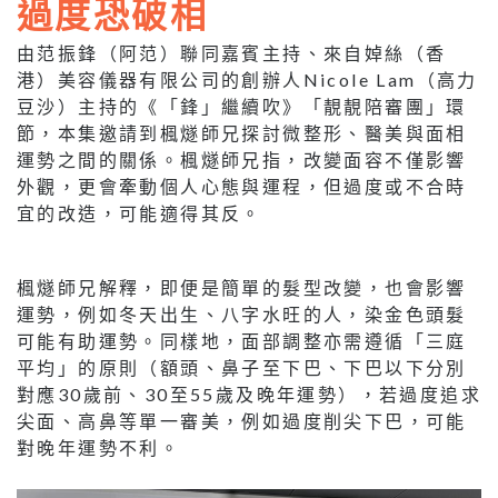
過度恐破相
由范振鋒（阿范）聯同嘉賓主持、來自婥絲（香
港）美容儀器有限公司的創辦人Nicole Lam（高力
豆沙）主持的《「鋒」繼續吹》「靚靚陪審團」環
節，本集邀請到楓燧師兄探討微整形、醫美與面相
運勢之間的關係。楓燧師兄指，改變面容不僅影響
外觀，更會牽動個人心態與運程，但過度或不合時
宜的改造，可能適得其反。
楓燧師兄解釋，即便是簡單的髮型改變，也會影響
運勢，例如冬天出生、八字水旺的人，染金色頭髮
可能有助運勢。同樣地，面部調整亦需遵循「三庭
平均」的原則（額頭、鼻子至下巴、下巴以下分別
對應30歲前、30至55歲及晚年運勢），若過度追求
尖面、高鼻等單一審美，例如過度削尖下巴，可能
對晚年運勢不利。