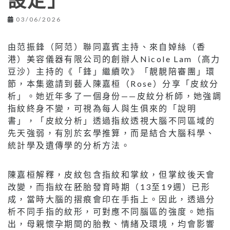
設定」
03/06/2026
由范振鋒（阿范）聯同嘉賓主持、來自婥絲（香
港）美容儀器有限公司的創辦人Nicole Lam（高力
豆沙）主持的《「鋒」繼續吹》「靚靚陪審團」環
節，本集邀請到藝人陳嘉桓（Rose）分享「皮紋分
析」。她近年多了一個身份——皮紋分析師，她強調
指紋終身不變，可視為每人與生俱來的「說明
書」，「皮紋分析」透過指紋透視大腦不同區域的
先天強弱，有別於玄學推算，而是結合大腦科學、
統計學及遺傳學的分析方法。
陳嘉桓解釋，皮紋包含指紋和掌紋，但掌紋後天會
改變，而指紋在胚胎發育時期（13至19週）已形
成，當時大腦的摺痕會印在手指上。因此，透過分
析不同手指的紋形，可對應不同腦區的強度。她指
出，母親懷孕期間的胎教、情緒及環境，均會影響