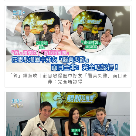
「鋒」繼續吹｜莊思敏爆圈中好友「醫美災難」面目全
非：完全唔認得！