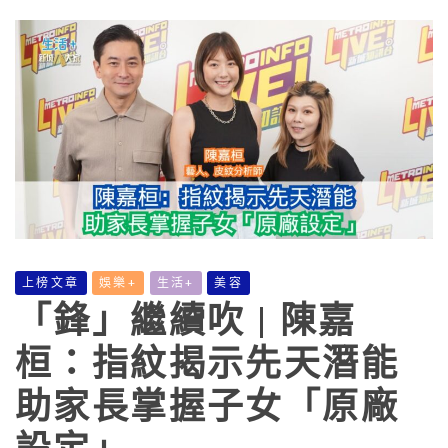
上榜文章
娛樂+
生活+
美容
「鋒」繼續吹 | 陳嘉
桓：指紋揭示先天潛能
助家長掌握子女「原廠