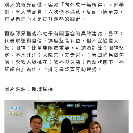
別人的眼光而做，容易「向外求一無所得」。他舉
例，有人墊高鼻子六次仍不滿意，反而心情更差，
可見自信心才是提升運勢的關鍵。
楓燧師兄最後亦給予有關面容的具體建議，鼻子：
代表財運與自信，適度墊高有益，但不宜過像大
象；眼神：比單雙眼皮重要，可透過訓練令眼神堅
定、不水汪汪；太陽穴（夫妻宮）：若凹陷易致焦
慮，影響人緣桃花；嘴唇與牙齒：自然狀態下「唇
紅齒白」為佳，上排牙齒整齊有助運勢。
圖片來源：新城廣播