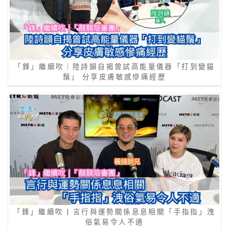
「鋒」繼續吹｜陸詩韻自揭曾試高能量儀器「打到變貓
鬚」 分享皮膚敏感慘痛經歷
「鋒」繼續吹 | 言行與運勢關係息息相關「手指指」洩
俗氣易令人不適