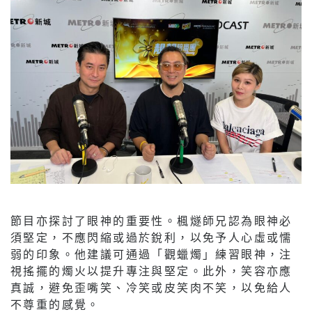
節目亦探討了眼神的重要性。楓燧師兄認為眼神必
須堅定，不應閃縮或過於銳利，以免予人心虛或懦
弱的印象。他建議可通過「觀蠟燭」練習眼神，注
視搖擺的燭火以提升專注與堅定。此外，笑容亦應
真誠，避免歪嘴笑、冷笑或皮笑肉不笑，以免給人
不尊重的感覺。