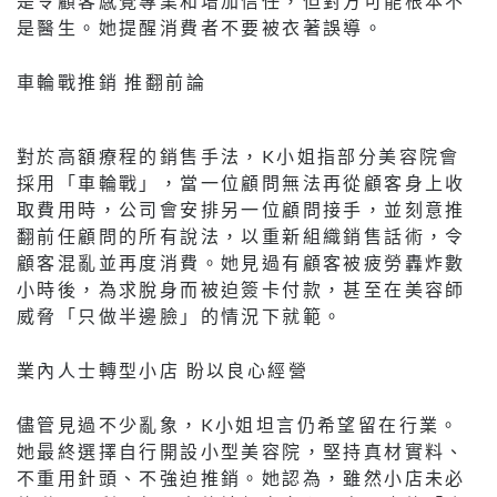
是令顧客感覺專業和增加信任，但對方可能根本不
是醫生。她提醒消費者不要被衣著誤導。
車輪戰推銷 推翻前論
對於高額療程的銷售手法，K小姐指部分美容院會
採用「車輪戰」，當一位顧問無法再從顧客身上收
取費用時，公司會安排另一位顧問接手，並刻意推
翻前任顧問的所有說法，以重新組織銷售話術，令
顧客混亂並再度消費。她見過有顧客被疲勞轟炸數
小時後，為求脫身而被迫簽卡付款，甚至在美容師
威脅「只做半邊臉」的情況下就範。
業內人士轉型小店 盼以良心經營
儘管見過不少亂象，K小姐坦言仍希望留在行業。
她最終選擇自行開設小型美容院，堅持真材實料、
不重用針頭、不強迫推銷。她認為，雖然小店未必