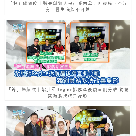
「鋒」繼續吹｜醫美創辦人揭行業內幕：無硬銷、不混
房、醫生底線不可越
「鋒」繼續吹｜紮肚師Regine拆解產後腹直肌分離 獨創
雙結紮法改善身形