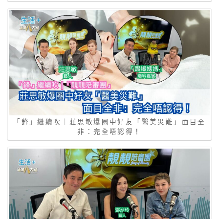
「鋒」繼續吹｜莊思敏爆圈中好友「醫美災難」面目全
非：完全唔認得！