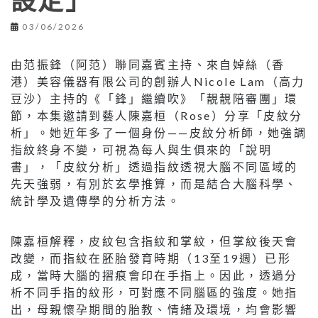
設定」
03/06/2026
由范振鋒（阿范）聯同嘉賓主持、來自婥絲（香
港）美容儀器有限公司的創辦人Nicole Lam（高力
豆沙）主持的《「鋒」繼續吹》「靚靚陪審團」環
節，本集邀請到藝人陳嘉桓（Rose）分享「皮紋分
析」。她近年多了一個身份——皮紋分析師，她強調
指紋終身不變，可視為每人與生俱來的「說明
書」，「皮紋分析」透過指紋透視大腦不同區域的
先天強弱，有別於玄學推算，而是結合大腦科學、
統計學及遺傳學的分析方法。
陳嘉桓解釋，皮紋包含指紋和掌紋，但掌紋後天會
改變，而指紋在胚胎發育時期（13至19週）已形
成，當時大腦的摺痕會印在手指上。因此，透過分
析不同手指的紋形，可對應不同腦區的強度。她指
出，母親懷孕期間的胎教、情緒及環境，均會影響