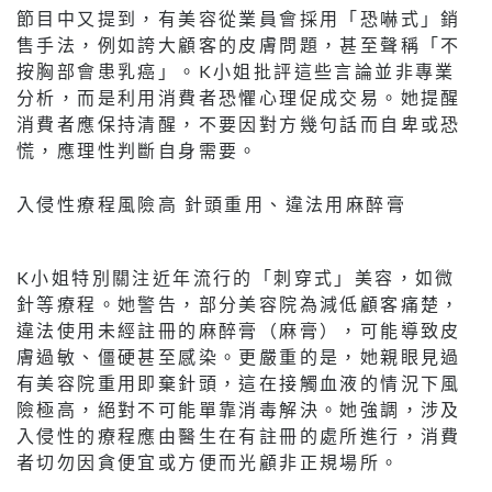
節目中又提到，有美容從業員會採用「恐嚇式」銷
售手法，例如誇大顧客的皮膚問題，甚至聲稱「不
按胸部會患乳癌」。K小姐批評這些言論並非專業
分析，而是利用消費者恐懼心理促成交易。她提醒
消費者應保持清醒，不要因對方幾句話而自卑或恐
慌，應理性判斷自身需要。
入侵性療程風險高 針頭重用、違法用麻醉膏
K小姐特別關注近年流行的「刺穿式」美容，如微
針等療程。她警告，部分美容院為減低顧客痛楚，
違法使用未經註冊的麻醉膏（麻膏），可能導致皮
膚過敏、僵硬甚至感染。更嚴重的是，她親眼見過
有美容院重用即棄針頭，這在接觸血液的情況下風
險極高，絕對不可能單靠消毒解決。她強調，涉及
入侵性的療程應由醫生在有註冊的處所進行，消費
者切勿因貪便宜或方便而光顧非正規場所。