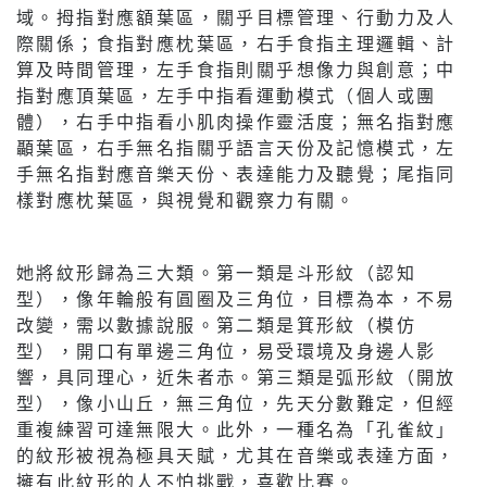
域。拇指對應額葉區，關乎目標管理、行動力及人
際關係；食指對應枕葉區，右手食指主理邏輯、計
算及時間管理，左手食指則關乎想像力與創意；中
指對應頂葉區，左手中指看運動模式（個人或團
體），右手中指看小肌肉操作靈活度；無名指對應
顳葉區，右手無名指關乎語言天份及記憶模式，左
手無名指對應音樂天份、表達能力及聽覺；尾指同
樣對應枕葉區，與視覺和觀察力有關。
她將紋形歸為三大類。第一類是斗形紋（認知
型），像年輪般有圓圈及三角位，目標為本，不易
改變，需以數據說服。第二類是箕形紋（模仿
型），開口有單邊三角位，易受環境及身邊人影
響，具同理心，近朱者赤。第三類是弧形紋（開放
型），像小山丘，無三角位，先天分數難定，但經
重複練習可達無限大。此外，一種名為「孔雀紋」
的紋形被視為極具天賦，尤其在音樂或表達方面，
擁有此紋形的人不怕挑戰，喜歡比賽。