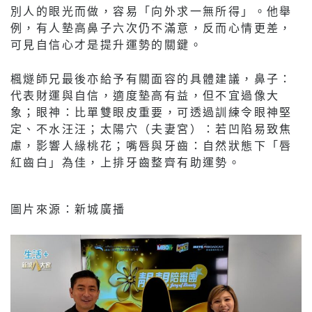
別人的眼光而做，容易「向外求一無所得」。他舉
例，有人墊高鼻子六次仍不滿意，反而心情更差，
可見自信心才是提升運勢的關鍵。
楓燧師兄最後亦給予有關面容的具體建議，鼻子：
代表財運與自信，適度墊高有益，但不宜過像大
象；眼神：比單雙眼皮重要，可透過訓練令眼神堅
定、不水汪汪；太陽穴（夫妻宮）：若凹陷易致焦
慮，影響人緣桃花；嘴唇與牙齒：自然狀態下「唇
紅齒白」為佳，上排牙齒整齊有助運勢。
圖片來源：新城廣播