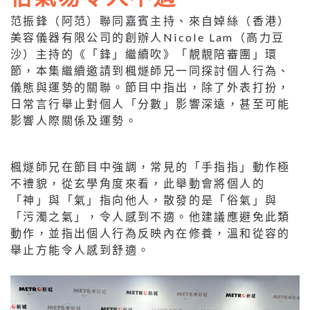
范振鋒（阿范）聯同嘉賓主持、來自婥絲（香港）
美容儀器有限公司的創辦人Nicole Lam（高力豆
沙）主持的《「鋒」繼續吹》「靚靚陪審團」環
節，本集繼續邀請到楓燧師兄一同探討個人行為、
儀態與運勢的關聯。節目中指出，除了外表打扮，
日常言行舉止對個人「分數」影響深遠，甚至可能
影響人際關係及運勢。
楓燧師兄在節目中強調，常見的「手指指」動作極
不禮貌，從玄學角度來看，此舉動會將個人的
「神」與「氣」指向他人，散發的是「俗氣」與
「污濁之氣」，令人感到不適。他建議應避免此類
動作，並指出個人行為反映內在修養，溫和從容的
舉止方能令人感到舒適。