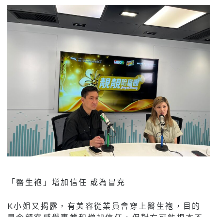
「醫生袍」增加信任 或為冒充
K小姐又揭露，有美容從業員會穿上醫生袍，目的