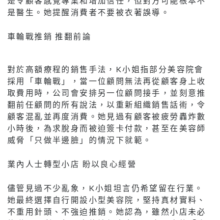
是令顧客感覺專業和增加信任，但對方可能根本不
是醫生。她提醒消費者不要被衣著誤導。
車輪戰推銷 推翻前論
對於高額療程的銷售手法，K小姐指部分美容院會
採用「車輪戰」，當一位顧問無法再從顧客身上收
取費用時，公司會安排另一位顧問接手，並刻意推
翻前任顧問的所有說法，以重新組織銷售話術，令
顧客混亂並再度消費。她見過有顧客被疲勞轟炸數
小時後，為求脫身而被迫簽卡付款，甚至在美容師
威脅「只做半邊臉」的情況下就範。
業內人士轉型小店 盼以良心經營
儘管見過不少亂象，K小姐坦言仍希望留在行業。
她最終選擇自行開設小型美容院，堅持真材實料、
不重用針頭、不強迫推銷。她認為，雖然小店未必