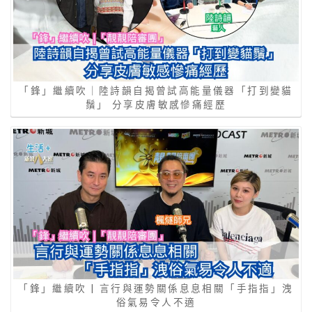
「鋒」繼續吹｜陸詩韻自揭曾試高能量儀器「打到變貓
鬚」 分享皮膚敏感慘痛經歷
「鋒」繼續吹 | 言行與運勢關係息息相關「手指指」洩
俗氣易令人不適