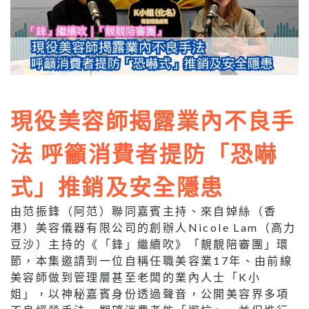
現役美容師揭露業內不良手
法 呼籲消費者提防「恐嚇
式」推銷及安全隱患
由范振鋒（阿范）聯同嘉賓主持、來自婥絲（香
港）美容儀器有限公司的創辦人Nicole Lam（高力
豆沙）主持的《「鋒」繼續吹》「靚靚陪審團」環
節，本集邀請到一位自稱任職美容業17年、由前線
美容師做到管理層甚至老闆的業內人士「K小
姐」，以神秘嘉賓身份透過聲音，公開美容界多項