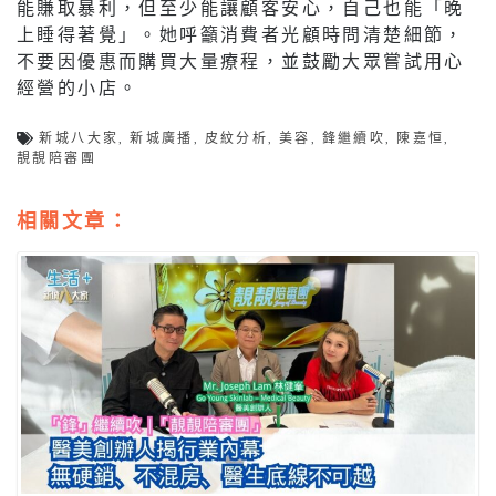
能賺取暴利，但至少能讓顧客安心，自己也能「晚
上睡得著覺」。她呼籲消費者光顧時問清楚細節，
不要因優惠而購買大量療程，並鼓勵大眾嘗試用心
經營的小店。
新城八大家
,
新城廣播
,
皮紋分析
,
美容
,
鋒繼續吹
,
陳嘉恒
,
靚靚陪審團
相關文章：