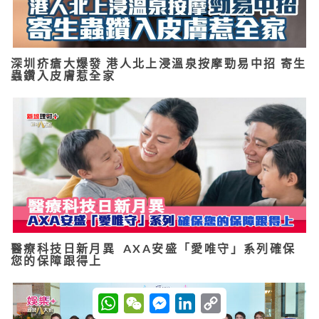
深圳疥瘡大爆發 港人北上浸溫泉按摩勁易中招 寄生
蟲鑽入皮膚惹全家
醫療科技日新月異 AXA安盛「愛唯守」系列確保
您的保障跟得上
W
W
M
L
C
h
e
e
i
o