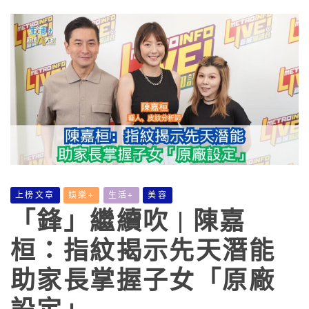
上榜文章
娛樂+
生活+
美容
「鋒」繼續吹 | 陳嘉
桓：指紋揭示先天潛能
助家長掌握子女「原廠