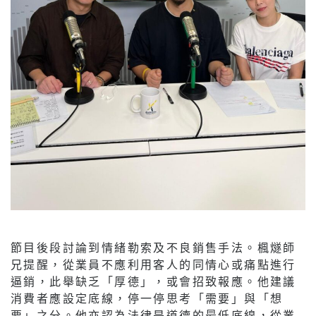
節目後段討論到情緒勒索及不良銷售手法。楓燧師
兄提醒，從業員不應利用客人的同情心或痛點進行
逼銷，此舉缺乏「厚德」，或會招致報應。他建議
消費者應設定底線，停一停思考「需要」與「想
要」之分。他亦認為法律是道德的最低底線，從業