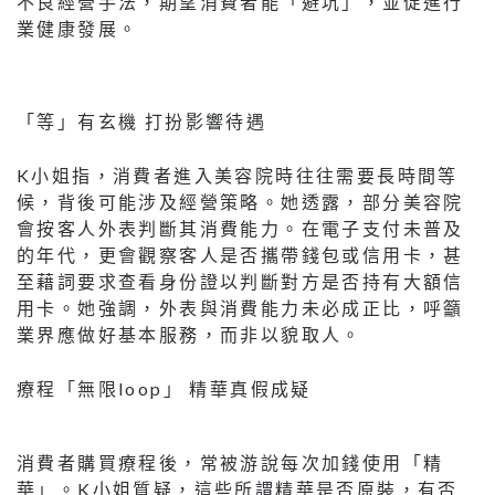
不良經營手法，期望消費者能「避坑」，並促進行
業健康發展。
「等」有玄機 打扮影響待遇
K小姐指，消費者進入美容院時往往需要長時間等
候，背後可能涉及經營策略。她透露，部分美容院
會按客人外表判斷其消費能力。在電子支付未普及
的年代，更會觀察客人是否攜帶錢包或信用卡，甚
至藉詞要求查看身份證以判斷對方是否持有大額信
用卡。她強調，外表與消費能力未必成正比，呼籲
業界應做好基本服務，而非以貌取人。
療程「無限loop」 精華真假成疑
消費者購買療程後，常被游說每次加錢使用「精
華」。K小姐質疑，這些所謂精華是否原裝，有否