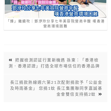
「鋒」繼續吹｜鄧洢玲分享七年美容院營商辛酸 嘆香港
營商環境困難
把握檢測認証行業新機遇 孫東：「香港檢
測．香港認證」打造全球市場信任的香港品牌
長江捐款熱線週六第21次配對捐款予「公益金
及時雨基金」 您捐1蚊 長江集團聯同李嘉誠基
金會雙倍支持捐2蚊