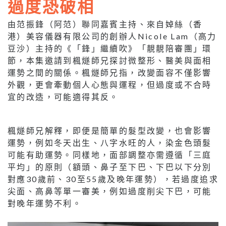
過度恐破相
由范振鋒（阿范）聯同嘉賓主持、來自婥絲（香
港）美容儀器有限公司的創辦人Nicole Lam（高力
豆沙）主持的《「鋒」繼續吹》「靚靚陪審團」環
節，本集邀請到楓燧師兄探討微整形、醫美與面相
運勢之間的關係。楓燧師兄指，改變面容不僅影響
外觀，更會牽動個人心態與運程，但過度或不合時
宜的改造，可能適得其反。
楓燧師兄解釋，即便是簡單的髮型改變，也會影響
運勢，例如冬天出生、八字水旺的人，染金色頭髮
可能有助運勢。同樣地，面部調整亦需遵循「三庭
平均」的原則（額頭、鼻子至下巴、下巴以下分別
對應30歲前、30至55歲及晚年運勢），若過度追求
尖面、高鼻等單一審美，例如過度削尖下巴，可能
對晚年運勢不利。