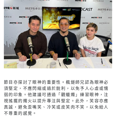
節目亦探討了眼神的重要性。楓燧師兄認為眼神必
須堅定，不應閃縮或過於銳利，以免予人心虛或懦
弱的印象。他建議可通過「觀蠟燭」練習眼神，注
視搖擺的燭火以提升專注與堅定。此外，笑容亦應
真誠，避免歪嘴笑、冷笑或皮笑肉不笑，以免給人
不尊重的感覺。