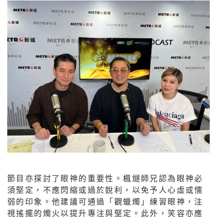
節目亦探討了眼神的重要性。楓燧師兄認為眼神必
須堅定，不應閃縮或過於銳利，以免予人心虛或懦
弱的印象。他建議可通過「觀蠟燭」練習眼神，注
視搖擺的燭火以提升專注與堅定。此外，笑容亦應