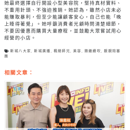
她最終選擇自行開設小型美容院，堅持真材實料、
不重用針頭、不強迫推銷。她認為，雖然小店未必
能賺取暴利，但至少能讓顧客安心，自己也能「晚
上睡得著覺」。她呼籲消費者光顧時問清楚細節，
不要因優惠而購買大量療程，並鼓勵大眾嘗試用心
經營的小店。
新城八大家
,
新城廣播
,
楓燧師兄
,
美容
,
鋒繼續吹
,
靚靚陪審
團
相關文章：