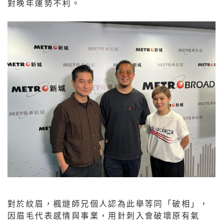
對晚年運勢不利。
對於紋眉，楓燧師兄個人認為此舉等同「破相」，
因眉毛代表感情與事業，用針刺入會破壞原有氣