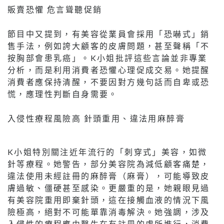
販賣恐懼 危言聳聽促銷
節目中又提到，有美容從業員會採用「恐嚇式」銷
售手法，例如誇大顧客的皮膚問題，甚至聲稱「不
按胸部會患乳癌」。K小姐批評這些言論並非專業
分析，而是利用消費者恐懼心理促成交易。她提醒
消費者應保持清醒，不要因對方幾句話而自卑或恐
慌，應理性判斷自身需要。
入侵性療程風險高 針頭重用、違法用麻醉膏
K小姐特別關注近年流行的「刺穿式」美容，如微
針等療程。她警告，部分美容院為減低顧客痛楚，
違法使用未經註冊的麻醉膏（麻膏），可能導致皮
膚過敏、僵硬甚至感染。更嚴重的是，她親眼見過
有美容院重用即棄針頭，這在接觸血液的情況下風
險極高，絕對不可能單靠消毒解決。她強調，涉及
入侵性的療程應由醫生在有註冊的處所進行，消費