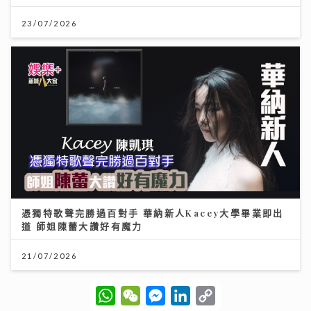
憑獨特歌聲完勝過百對手 華納新人Kacey大學畢業即出
道 師姐陳蕾大讚好有魔力
21/07/2026
W
W
M
L
C
h
e
e
i
o