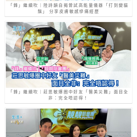
「鋒」繼續吹｜陸詩韻自揭曾試高能量儀器「打到變貓
鬚」 分享皮膚敏感慘痛經歷
「鋒」繼續吹｜莊思敏爆圈中好友「醫美災難」面目全
非：完全唔認得！