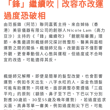
「鋒」繼續吹 | 改容亦改運
過度恐破相
由范振鋒（阿范）聯同嘉賓主持、來自婥絲（香
港）美容儀器有限公司的創辦人Nicole Lam（高力
豆沙）主持的《「鋒」繼續吹》「靚靚陪審團」環
節，本集邀請到楓燧師兄探討微整形、醫美與面相
運勢之間的關係。楓燧師兄指，改變面容不僅影響
外觀，更會牽動個人心態與運程，但過度或不合時
宜的改造，可能適得其反。
楓燧師兄解釋，即便是簡單的髮型改變，也會影響
運勢，例如冬天出生、八字水旺的人，染金色頭髮
可能有助運勢。同樣地，面部調整亦需遵循「三庭
平均」的原則（額頭、鼻子至下巴、下巴以下分別
對應30歲前、30至55歲及晚年運勢），若過度追求
尖面、高鼻等單一審美，例如過度削尖下巴，可能