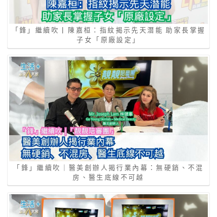
「鋒」繼續吹 | 陳嘉桓：指紋揭示先天潛能 助家長掌握
子女「原廠設定」
「鋒」繼續吹｜醫美創辦人揭行業內幕：無硬銷、不混
房、醫生底線不可越