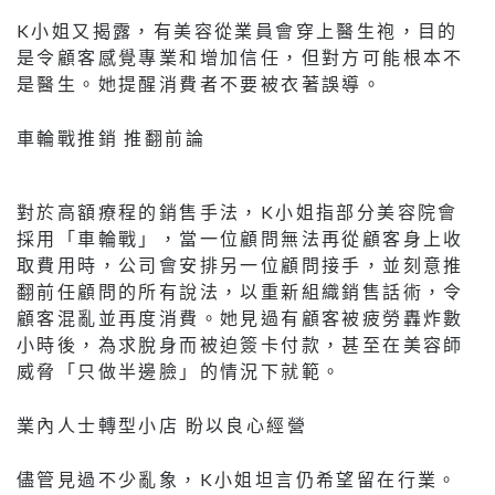
K小姐又揭露，有美容從業員會穿上醫生袍，目的
是令顧客感覺專業和增加信任，但對方可能根本不
是醫生。她提醒消費者不要被衣著誤導。
車輪戰推銷 推翻前論
對於高額療程的銷售手法，K小姐指部分美容院會
採用「車輪戰」，當一位顧問無法再從顧客身上收
取費用時，公司會安排另一位顧問接手，並刻意推
翻前任顧問的所有說法，以重新組織銷售話術，令
顧客混亂並再度消費。她見過有顧客被疲勞轟炸數
小時後，為求脫身而被迫簽卡付款，甚至在美容師
威脅「只做半邊臉」的情況下就範。
業內人士轉型小店 盼以良心經營
儘管見過不少亂象，K小姐坦言仍希望留在行業。