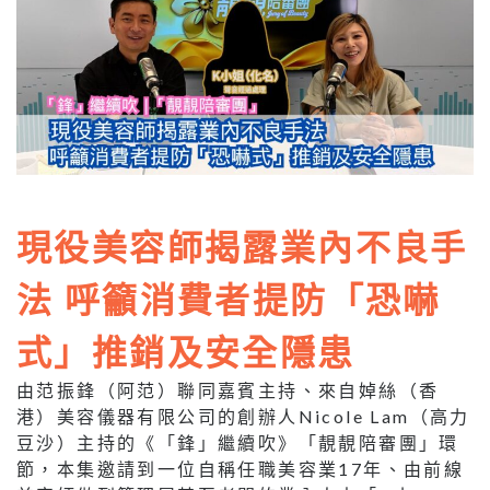
現役美容師揭露業內不良手
法 呼籲消費者提防「恐嚇
式」推銷及安全隱患
由范振鋒（阿范）聯同嘉賓主持、來自婥絲（香
港）美容儀器有限公司的創辦人Nicole Lam（高力
豆沙）主持的《「鋒」繼續吹》「靚靚陪審團」環
節，本集邀請到一位自稱任職美容業17年、由前線