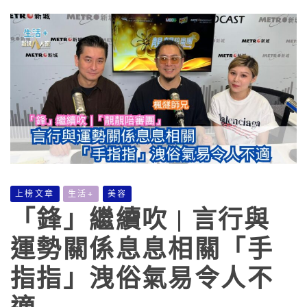
上榜文章
生活+
美容
「鋒」繼續吹 | 言行與
運勢關係息息相關「手
指指」洩俗氣易令人不