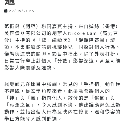
適
27/05/2026
范振鋒（阿范）聯同嘉賓主持、來自婥絲（香港）
美容儀器有限公司的創辦人Nicole Lam（高力豆
沙）主持的《「鋒」繼續吹》「靚靚陪審團」環
節，本集繼續邀請到楓燧師兄一同探討個人行為、
儀態與運勢的關聯。節目中指出，除了外表打扮，
日常言行舉止對個人「分數」影響深遠，甚至可能
影響人際關係及運勢。
楓燧師兄在節目中強調，常見的「手指指」動作極
不禮貌，從玄學角度來看，此舉動會將個人的
「神」與「氣」指向他人，散發的是「俗氣」與
「污濁之氣」，令人感到不適。他建議應避免此類
動作，並指出個人行為反映內在修養，溫和從容的
舉止方能令人感到舒適。