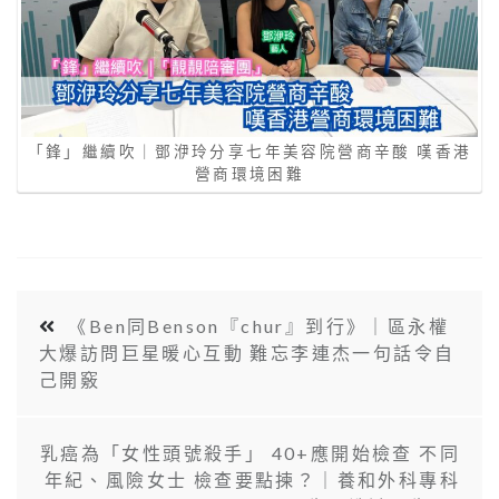
「鋒」繼續吹｜鄧洢玲分享七年美容院營商辛酸 嘆香港
營商環境困難
《Ben同Benson『chur』到行》｜區永權
大爆訪問巨星暖心互動 難忘李連杰一句話令自
己開竅
乳癌為「女性頭號殺手」 40+應開始檢查 不同
年紀、風險女士 檢查要點揀？｜養和外科專科