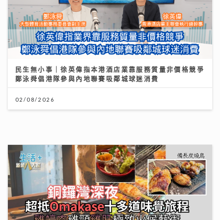
民生無小事｜徐英偉指本港酒店業靠服務質量非價格競爭
鄭泳舜倡港隊參與內地聯賽吸鄰城球迷消費
02/08/2026
【#豐味旅程】銅鑼灣深夜備長炭燒鳥 超抵 Omakase
十多道味覺旅程：雞蠔肉雞頸雞肝極致火候藝術