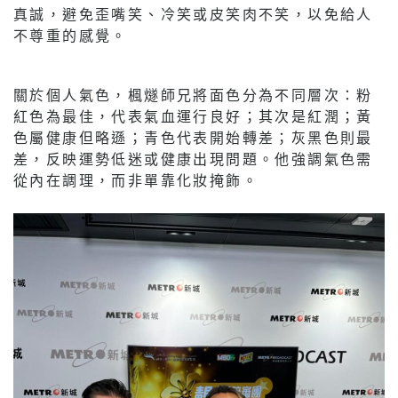
真誠，避免歪嘴笑、冷笑或皮笑肉不笑，以免給人
不尊重的感覺。
關於個人氣色，楓燧師兄將面色分為不同層次：粉
紅色為最佳，代表氣血運行良好；其次是紅潤；黃
色屬健康但略遜；青色代表開始轉差；灰黑色則最
差，反映運勢低迷或健康出現問題。他強調氣色需
從內在調理，而非單靠化妝掩飾。