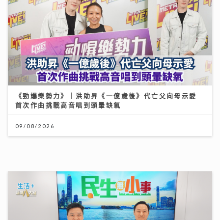
《勁爆樂勢力》｜洪助昇《一億歲後》代亡父向母示愛
首次作曲挑戰高音唱到頭暈缺氧
09/08/2026