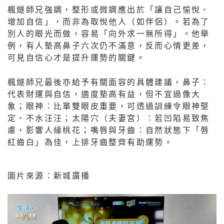
楓燧師兄強調，整形或微調應出於「讓自己愉悅、
增加自信」，而非為取悅他人（如伴侶）。若為了
別人的眼光而做，容易「向外求一無所得」。他舉
例，有人墊高鼻子六次仍不滿意，反而心情更差，
可見自信心才是提升運勢的關鍵。
楓燧師兄最後亦給予有關面容的具體建議，鼻子：
代表財運與自信，適度墊高有益，但不宜過像大
象；眼神：比單雙眼皮重要，可透過訓練令眼神堅
定、不水汪汪；太陽穴（夫妻宮）：若凹陷易致焦
慮，影響人緣桃花；嘴唇與牙齒：自然狀態下「唇
紅齒白」為佳，上排牙齒整齊有助運勢。
圖片來源：新城廣播