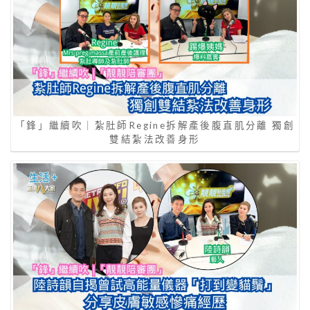
「鋒」繼續吹｜紮肚師Regine拆解產後腹直肌分離 獨創
雙結紮法改善身形