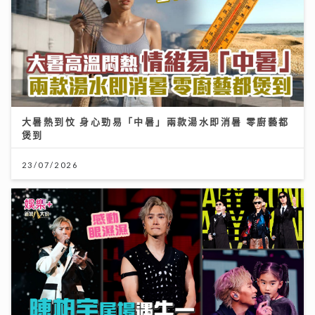
大暑熱到忟 身心勁易「中暑」兩款湯水即消暑 零廚藝都
煲到
23/07/2026