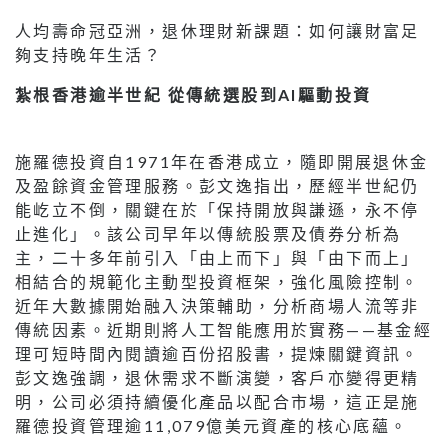
人均壽命冠亞洲，退休理財新課題：如何讓財富足
夠支持晚年生活？
紮根香港逾半世紀 從傳統選股到AI驅動投資
施羅德投資自1971年在香港成立，隨即開展退休金
及盈餘資金管理服務。彭文逸指出，歷經半世紀仍
能屹立不倒，關鍵在於「保持開放與謙遜，永不停
止進化」。該公司早年以傳統股票及債券分析為
主，二十多年前引入「由上而下」與「由下而上」
相結合的規範化主動型投資框架，強化風險控制。
近年大數據開始融入決策輔助，分析商場人流等非
傳統因素。近期則將人工智能應用於實務——基金經
理可短時間內閱讀逾百份招股書，提煉關鍵資訊。
彭文逸強調，退休需求不斷演變，客戶亦變得更精
明，公司必須持續優化產品以配合市場，這正是施
羅德投資管理逾11,079億美元資產的核心底蘊。