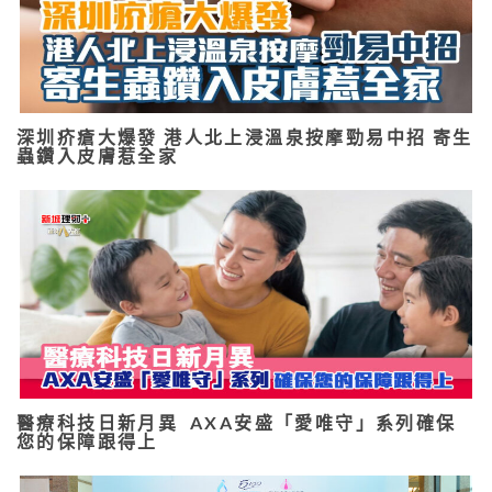
深圳疥瘡大爆發 港人北上浸溫泉按摩勁易中招 寄生
蟲鑽入皮膚惹全家
醫療科技日新月異 AXA安盛「愛唯守」系列確保
您的保障跟得上