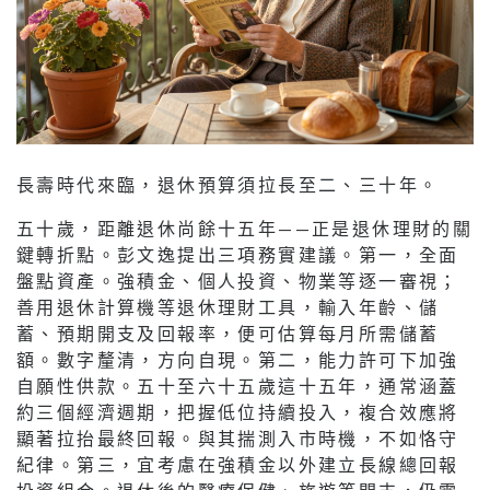
長壽時代來臨，退休預算須拉長至二、三十年。
五十歲，距離退休尚餘十五年——正是退休理財的關
鍵轉折點。彭文逸提出三項務實建議。第一，全面
盤點資產。強積金、個人投資、物業等逐一審視；
善用退休計算機等退休理財工具，輸入年齡、儲
蓄、預期開支及回報率，便可估算每月所需儲蓄
額。數字釐清，方向自現。第二，能力許可下加強
自願性供款。五十至六十五歲這十五年，通常涵蓋
約三個經濟週期，把握低位持續投入，複合效應將
顯著拉抬最終回報。與其揣測入市時機，不如恪守
紀律。第三，宜考慮在強積金以外建立長線總回報