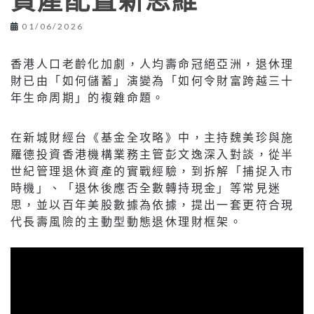
資產配置新思維
01/06/2026
香港人口老齡化加劇，人均壽命冠絕亞洲，退休理
財已由「如何儲蓄」演變為「如何令財富跨越三十
年生命周期」的複雜命題。
在新城財經台《基金全攻略》中，主持魏美珍與施
羅德投資香港機構業務主管彭文逸深入對談，從半
世紀管理退休資產的實戰經驗，到拆解「捕捉入市
時機」、「退休後應否全數轉持現金」等常見迷
思，並以百年美股數據為依據，提出一套更符合現
代長壽風險的主動型動態退休理財框架。