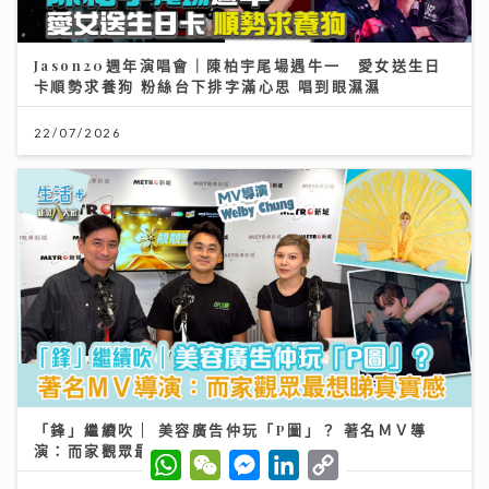
Jason20週年演唱會｜陳柏宇尾場遇牛一 愛女送生日
卡順勢求養狗 粉絲台下排字滿心思 唱到眼濕濕
22/07/2026
「鋒」繼續吹 | 美容廣告仲玩「P圖」？ 著名ＭＶ導
演：而家觀眾最想睇真實感
W
W
M
L
C
h
e
e
i
o