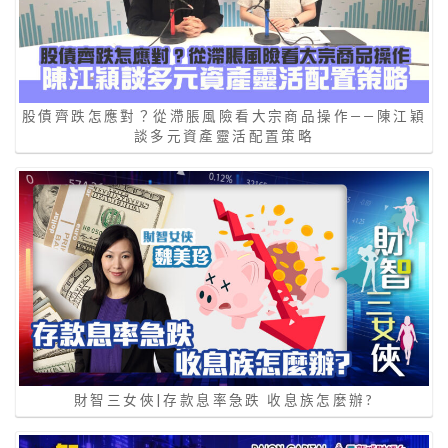
股債齊跌怎應對？從滯脹風險看大宗商品操作——陳江穎
談多元資產靈活配置策略
財智三女俠|存款息率急跌 收息族怎麼辦?