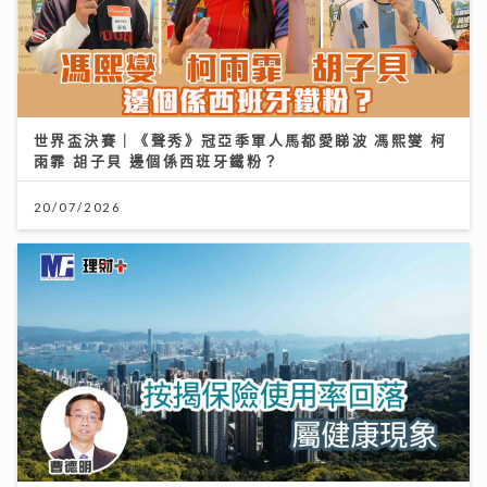
世界盃決賽｜《聲秀》冠亞季軍人馬都愛睇波 馮熙燮 柯
雨霏 胡子貝 邊個係西班牙鐵粉？
20/07/2026