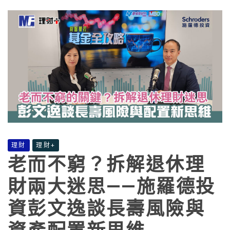
理財
理財+
老而不窮？拆解退休理
財兩大迷思——施羅德投
資彭文逸談長壽風險與