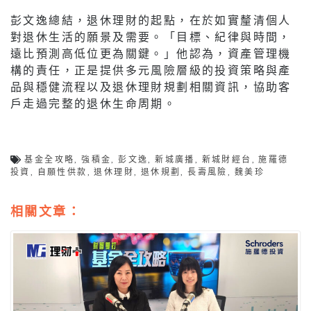
彭文逸總結，退休理財的起點，在於如實釐清個人
對退休生活的願景及需要。「目標、紀律與時間，
遠比預測高低位更為關鍵。」他認為，資產管理機
構的責任，正是提供多元風險層級的投資策略與產
品與穩健流程以及退休理財規劃相關資訊，協助客
戶走過完整的退休生命周期。
基金全攻略
,
強積金
,
彭文逸
,
新城廣播
,
新城財經台
,
施羅德
投資
,
自願性供款
,
退休理財
,
退休規劃
,
長壽風險
,
魏美珍
相關文章：