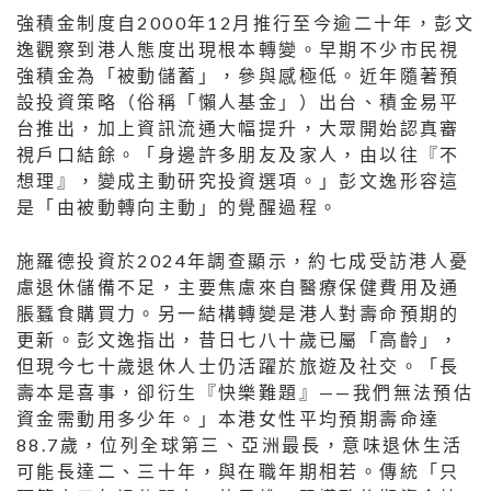
強積金制度自2000年12月推行至今逾二十年，彭文
逸觀察到港人態度出現根本轉變。早期不少市民視
強積金為「被動儲蓄」，參與感極低。近年隨著預
設投資策略（俗稱「懶人基金」）出台、積金易平
台推出，加上資訊流通大幅提升，大眾開始認真審
視戶口結餘。「身邊許多朋友及家人，由以往『不
想理』，變成主動研究投資選項。」彭文逸形容這
是「由被動轉向主動」的覺醒過程。
施羅德投資於2024年調查顯示，約七成受訪港人憂
慮退休儲備不足，主要焦慮來自醫療保健費用及通
脹蠶食購買力。另一結構轉變是港人對壽命預期的
更新。彭文逸指出，昔日七八十歲已屬「高齡」，
但現今七十歲退休人士仍活躍於旅遊及社交。「長
壽本是喜事，卻衍生『快樂難題』——我們無法預估
資金需動用多少年。」本港女性平均預期壽命達
88.7歲，位列全球第三、亞洲最長，意味退休生活
可能長達二、三十年，與在職年期相若。傳統「只