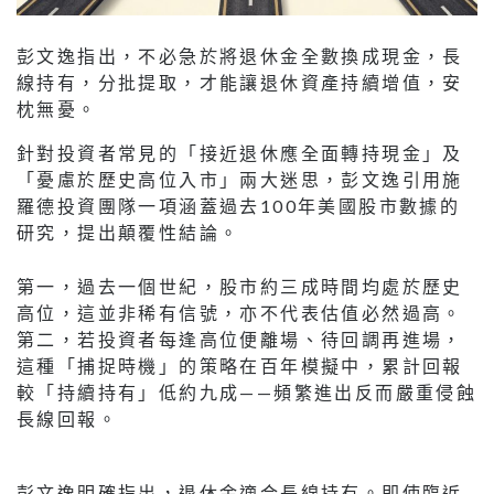
彭文逸指出，不必急於將退休金全數換成現金，長
線持有，分批提取，才能讓退休資產持續增值，安
枕無憂。
針對投資者常見的「接近退休應全面轉持現金」及
「憂慮於歷史高位入市」兩大迷思，彭文逸引用施
羅德投資團隊一項涵蓋過去100年美國股市數據的
研究，提出顛覆性結論。
第一，過去一個世紀，股市約三成時間均處於歷史
高位，這並非稀有信號，亦不代表估值必然過高。
第二，若投資者每逢高位便離場、待回調再進場，
這種「捕捉時機」的策略在百年模擬中，累計回報
較「持續持有」低約九成——頻繁進出反而嚴重侵蝕
長線回報。
彭文逸明確指出，退休金適合長線持有。即使臨近