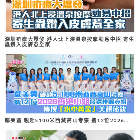
深圳疥瘡大爆發 港人北上浸溫泉按摩勁易中招 寄生
蟲鑽入皮膚惹全家
鄺美雲 親赴5100米西藏高山考察 攜12位2026…