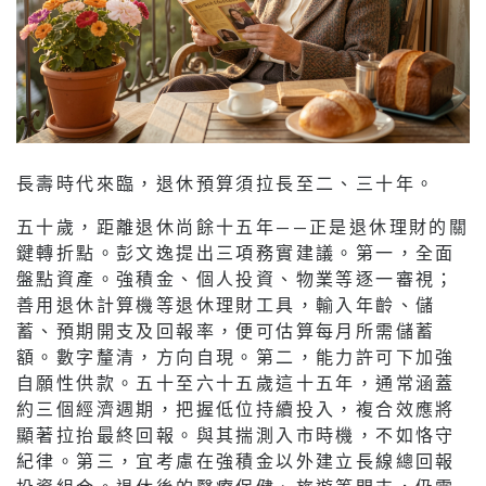
長壽時代來臨，退休預算須拉長至二、三十年。
五十歲，距離退休尚餘十五年——正是退休理財的關
鍵轉折點。彭文逸提出三項務實建議。第一，全面
盤點資產。強積金、個人投資、物業等逐一審視；
善用退休計算機等退休理財工具，輸入年齡、儲
蓄、預期開支及回報率，便可估算每月所需儲蓄
額。數字釐清，方向自現。第二，能力許可下加強
自願性供款。五十至六十五歲這十五年，通常涵蓋
約三個經濟週期，把握低位持續投入，複合效應將
顯著拉抬最終回報。與其揣測入市時機，不如恪守
紀律。第三，宜考慮在強積金以外建立長線總回報