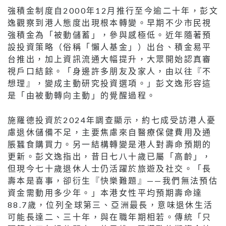
強積金制度自2000年12月推行至今逾二十年，彭文
逸觀察到港人態度出現根本轉變。早期不少市民視
強積金為「被動儲蓄」，參與感極低。近年隨著預
設投資策略（俗稱「懶人基金」）出台、積金易平
台推出，加上資訊流通大幅提升，大眾開始認真審
視戶口結餘。「身邊許多朋友及家人，由以往『不
想理』，變成主動研究投資選項。」彭文逸形容這
是「由被動轉向主動」的覺醒過程。
施羅德投資於2024年調查顯示，約七成受訪港人憂
慮退休儲備不足，主要焦慮來自醫療保健費用及通
脹蠶食購買力。另一結構轉變是港人對壽命預期的
更新。彭文逸指出，昔日七八十歲已屬「高齡」，
但現今七十歲退休人士仍活躍於旅遊及社交。「長
壽本是喜事，卻衍生『快樂難題』——我們無法預估
資金需動用多少年。」本港女性平均預期壽命達
88.7歲，位列全球第三、亞洲最長，意味退休生活
可能長達二、三十年，與在職年期相若。傳統「只