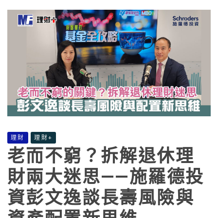
理財
理財+
老而不窮？拆解退休理
財兩大迷思——施羅德投
資彭文逸談長壽風險與