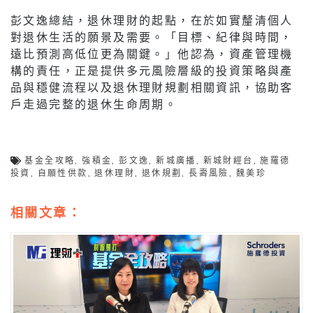
彭文逸總結，退休理財的起點，在於如實釐清個人
對退休生活的願景及需要。「目標、紀律與時間，
遠比預測高低位更為關鍵。」他認為，資產管理機
構的責任，正是提供多元風險層級的投資策略與產
品與穩健流程以及退休理財規劃相關資訊，協助客
戶走過完整的退休生命周期。
基金全攻略
,
強積金
,
彭文逸
,
新城廣播
,
新城財經台
,
施羅德
投資
,
自願性供款
,
退休理財
,
退休規劃
,
長壽風險
,
魏美珍
相關文章：