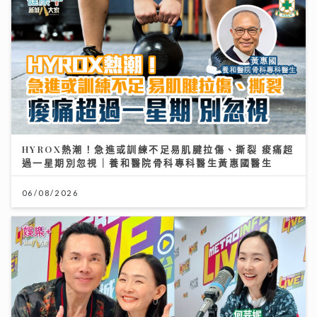
HYROX熱潮！急進或訓練不足易肌腱拉傷、撕裂 痠痛超
過一星期別忽視｜養和醫院骨科專科醫生黃惠國醫生
06/08/2026