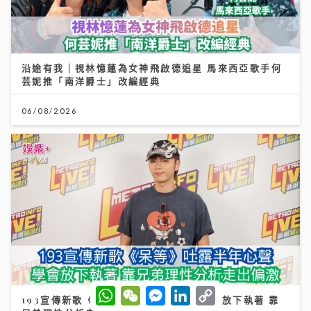
沿途有我｜視林憶蓮為女神飛啟德追星 馬來西亞歌手何
芸妮推「南洋爵士」改編經典
06/08/2026
W
W
M
L
C
193宣傳新歌《呆等》吐露半年心聲：學會放下執著 靠
h
e
e
i
o