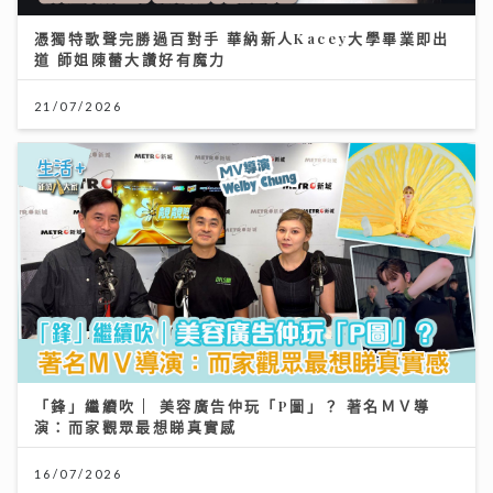
憑獨特歌聲完勝過百對手 華納新人Kacey大學畢業即出
道 師姐陳蕾大讚好有魔力
21/07/2026
「鋒」繼續吹 | 美容廣告仲玩「P圖」？ 著名ＭＶ導
演：而家觀眾最想睇真實感
16/07/2026