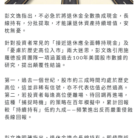
彭文逸指出，不必急於將退休金全數換成現金，長
線持有，分批提取，才能讓退休資產持續增值，安
枕無憂。
針對投資者常見的「接近退休應全面轉持現金」及
「憂慮於歷史高位入市」兩大迷思，彭文逸引用施
羅德投資團隊一項涵蓋過去100年美國股市數據的
研究，提出顛覆性結論。
第一，過去一個世紀，股市約三成時間均處於歷史
高位，這並非稀有信號，亦不代表估值必然過高。
第二，若投資者每逢高位便離場、待回調再進場，
這種「捕捉時機」的策略在百年模擬中，累計回報
較「持續持有」低約九成——頻繁進出反而嚴重侵蝕
長線回報。
彭文逸明確指出，退休金適合長線持有。即使臨近