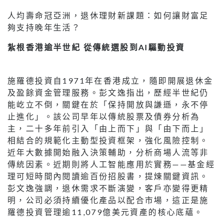
人均壽命冠亞洲，退休理財新課題：如何讓財富足
夠支持晚年生活？
紮根香港逾半世紀 從傳統選股到AI驅動投資
施羅德投資自1971年在香港成立，隨即開展退休金
及盈餘資金管理服務。彭文逸指出，歷經半世紀仍
能屹立不倒，關鍵在於「保持開放與謙遜，永不停
止進化」。該公司早年以傳統股票及債券分析為
主，二十多年前引入「由上而下」與「由下而上」
相結合的規範化主動型投資框架，強化風險控制。
近年大數據開始融入決策輔助，分析商場人流等非
傳統因素。近期則將人工智能應用於實務——基金經
理可短時間內閱讀逾百份招股書，提煉關鍵資訊。
彭文逸強調，退休需求不斷演變，客戶亦變得更精
明，公司必須持續優化產品以配合市場，這正是施
羅德投資管理逾11,079億美元資產的核心底蘊。