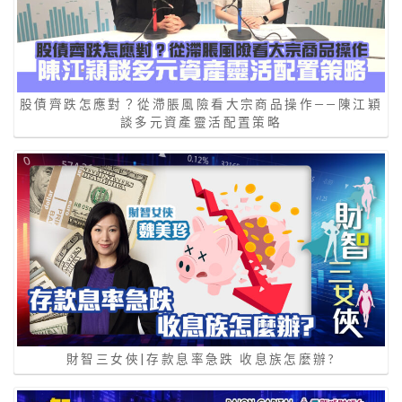
股債齊跌怎應對？從滯脹風險看大宗商品操作——陳江穎
談多元資產靈活配置策略
財智三女俠|存款息率急跌 收息族怎麼辦?