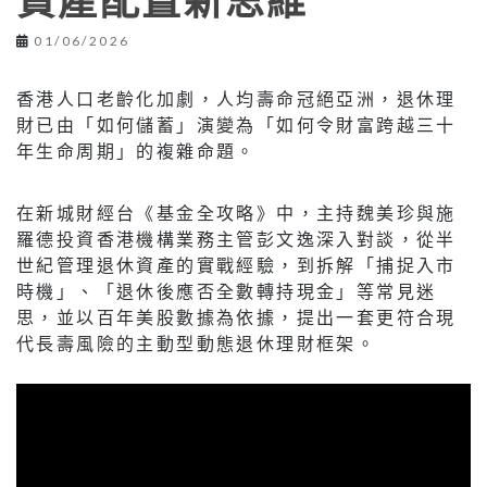
資產配置新思維
01/06/2026
香港人口老齡化加劇，人均壽命冠絕亞洲，退休理
財已由「如何儲蓄」演變為「如何令財富跨越三十
年生命周期」的複雜命題。
在新城財經台《基金全攻略》中，主持魏美珍與施
羅德投資香港機構業務主管彭文逸深入對談，從半
世紀管理退休資產的實戰經驗，到拆解「捕捉入市
時機」、「退休後應否全數轉持現金」等常見迷
思，並以百年美股數據為依據，提出一套更符合現
代長壽風險的主動型動態退休理財框架。