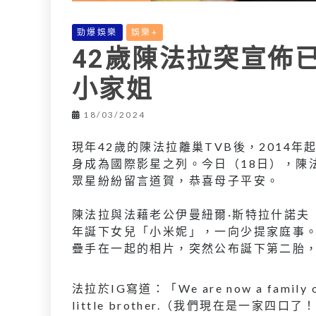
勁爆娛樂
娛樂+
42歲陳法拉突宣佈
小家姐
18/03/2024
現年42歲的陳法拉離巢TVB後，2014
身成為國際影星之列。今日（18日），陳法
眾星紛紛留言道賀，恭喜母子平安。
陳法拉與法藉老公伊曼紐爾·斯特拉什諾夫（Emma
年誕下女兒「小米妮」，一向少提家庭事。
疊手在一起的相片，突然公布誕下第二胎，
法拉於IG寫道：「We are now a family of F
little brother.（我們現在是一家