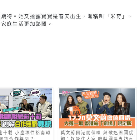
的期待。她又透露寶寶是春天出生，暱稱叫「米奇」，
後家庭生活更加熱鬧。
逾十載 小塵埃性格南轅
莫文蔚回港開個唱 與歌迷團圓感
轍卻合作無間？
觸：好掛住大家 啤梨圓夢專訪直