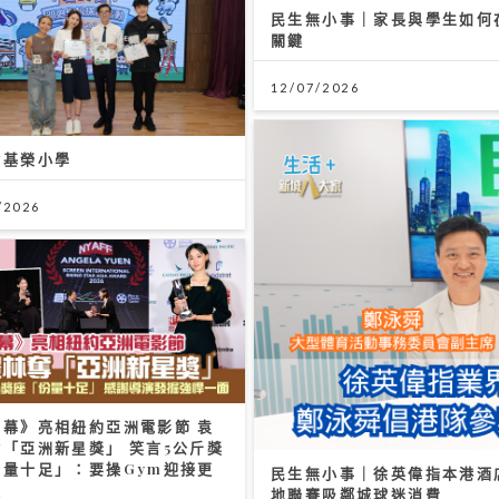
民生無小事｜家長與學生如何
關鍵
12/07/2026
會基榮小學
/2026
四幕》亮相紐約亞洲電影節 袁
「亞洲新星獎」 笑言5公斤獎
份量十足」：要操Gym迎接更
民生無小事｜徐英偉指本港酒
項
地聯賽吸鄰城球迷消費