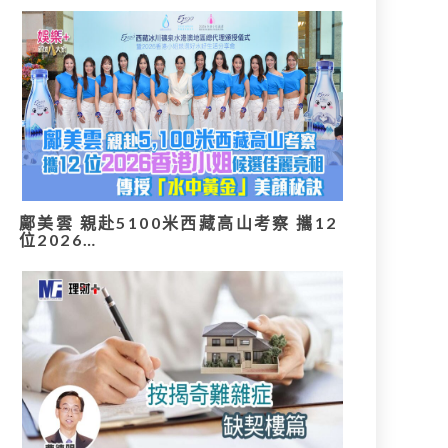
鄺美雲 親赴5100米西藏高山考察 攜12
位2026…