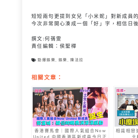
短短兩句更提到女兒「小米妮」對新成員
今次非常開心湊成一個「好」字，相信日
撰文:何蒨雯
責任編輯：侯聖樺
勁爆娛樂
,
娛樂
,
陳法拉
相關文章：
香港賽馬會｜國際人氣組合Now
相識相戀
United 中國香港區新成員今日正
北