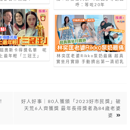
呼：等咗20年
6屆奧斯卡得獎名單 呢
上最年輕「三冠王」
林奕匡老婆Rikko泵奶最痛 超真
實坐月實錄 手動擠出第一滴初乳
！
好人好事｜80人獲頒「2023好市民獎」破
天荒6人齊獲獎 最年長得獎者為84歲老婆
婆