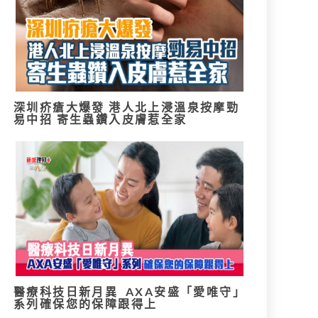
深圳疥瘡大爆發 港人北上浸溫泉按摩勁
易中招 寄生蟲鑽入皮膚惹全家
醫療科技日新月異 AXA安盛「愛唯守」
系列確保您的保障跟得上