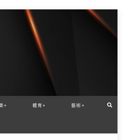
樂+
體育+
藝術+