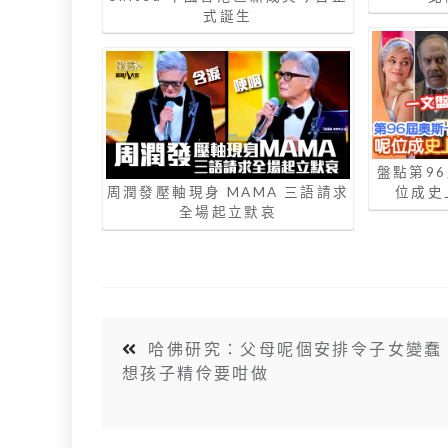
式誕生
盤點第9
周潤發壓軸現身 MAMA 三語請求
位成史
全場起立默哀
哈佛研究：父母呢個安排令子女變蠢
想孩子精伶要咁做