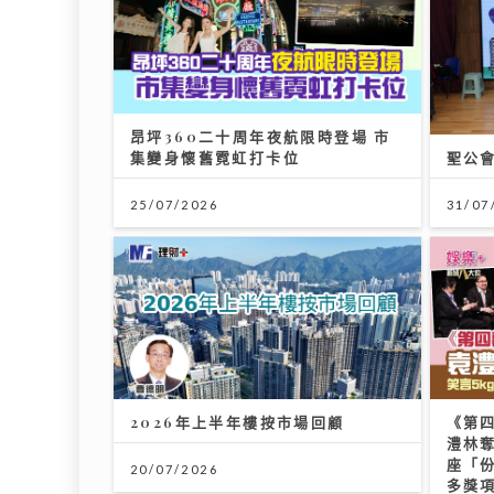
昂坪360二十周年夜航限時登場 市
集變身懷舊霓虹打卡位
聖公
25/07/2026
31/07
2026年上半年樓按市場回顧
《第
澧林奪
座「
20/07/2026
多獎