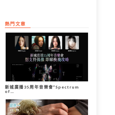
熱門文章
新城廣播35周年音樂會“Spectrum
of…