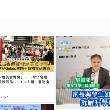
6屆美食博覽」8.13灣仔會展
首設甜品Gelato主題＋寵物食
區
/2026