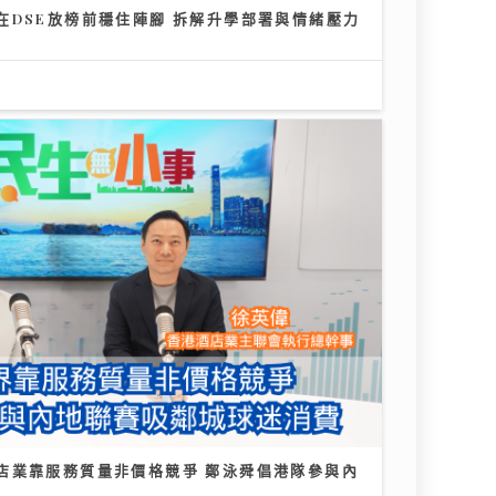
在DSE放榜前穩住陣腳 拆解升學部署與情緒壓力
店業靠服務質量非價格競爭 鄭泳舜倡港隊參與內