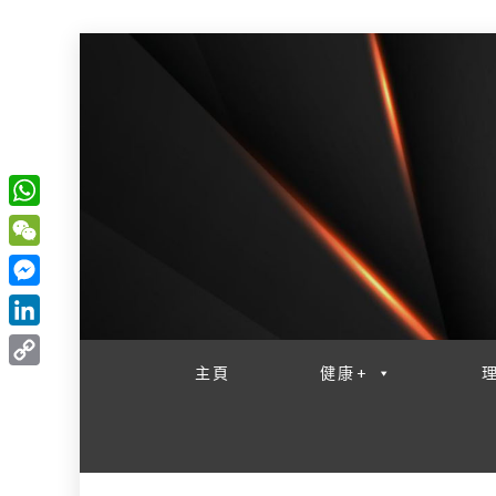
W
一網睇盡 八家大成
h
W
a
e
M
t
C
e
L
s
h
s
i
主頁
健康+
A
C
a
s
n
p
o
t
e
k
p
p
n
e
y
g
d