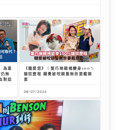
」為業
《寵愛您》｜葉巧琳親揭變身100%
何仍無
貓奴歷程 瞓覺被咬頭髮無奈要戴頭
血對話
套
08/07/2026