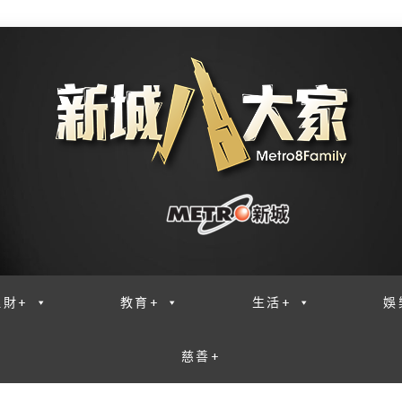
理財+
教育+
生活+
娛
慈善+