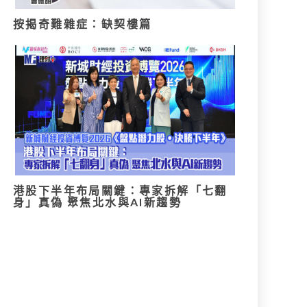
按揭奇難雜症：缺契樓篇
港股下半年布局關鍵：專家拆解「七翻
身」真偽 聚焦北水與AI新趨勢