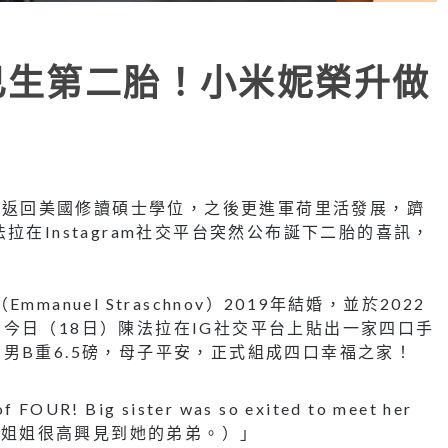
已生第二胎！小米妮榮升做
年起返回美國修讀碩士學位，之後更進軍荷里活發展，躋
拉在Instagram社交平台突然公布誕下二胎的喜訊，
nuel Straschnov）2019年結婚，並於2022
今日（18日）陳法拉在IG社交平台上貼出一家四口手
男B重6.5磅，母子平安，正式組成四口幸福之家！
OUR! Big sister was so exited to meet her
四口了！姐姐很高興見到她的弟弟。）」