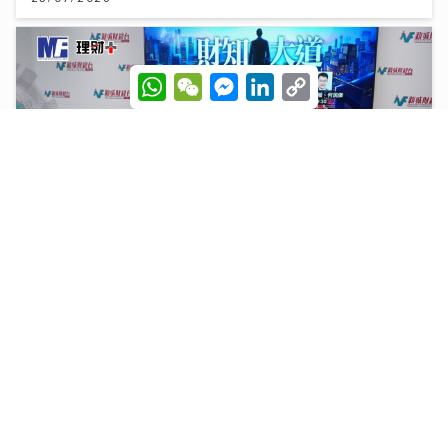
W
W
M
L
C
h
e
e
i
o
a
C
s
n
p
t
h
s
k
y
s
a
e
e
L
A
t
n
d
i
p
g
I
n
p
e
n
k
r
財知大道｜六歐洲勁旅即將來港 首場門票已售逾3萬張
強調「期望管理」球星或陣容不全
28/07/2026