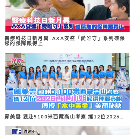
醫療科技日新月異 AXA安盛「愛唯守」系列確保
您的保障跟得上
鄺美雲 親赴5100米西藏高山考察 攜12位2026…