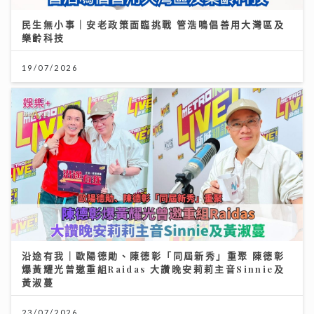
民生無小事｜安老政策面臨挑戰 管浩鳴倡善用大灣區及
樂齡科技
19/07/2026
沿途有我｜歐陽德勛、陳德彰「同屆新秀」重聚 陳德彰
爆黃耀光曾邀重組Raidas 大讚晚安莉莉主音Sinnie及
黃淑蔓
23/07/2026