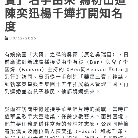
寶」名字由來 為初出道
陳奕迅楊千嬅打開知名
度
30/12/2025
有娛樂圈「大哥」之稱的吳雨（原名吳瑞雲），日
前應邀到新城廣播接受由李有毅（Ben）與兒子李
國煒（Benson）主持的《Ben同Benson『Chur』
到行》訪問。吳雨從一手創造「華星三寶」神話，
到執掌英皇娛樂集團十五年拓展藝人管理王國，再
到遲婚並為兒子移民，他都娓娓道來。
吳雨在訪問中憶述接手華星唱片時的挑戰，當時正
值華星歌手大量離巢，僅餘少數藝人。面對困境，
他首要任務是穩住當時的台柱許志安，公司同時擁
有梁漢文及兩位新人陳奕迅（Eason）和楊千嬅，