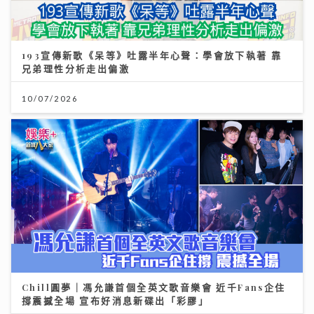
193宣傳新歌《呆等》吐露半年心聲：學會放下執著 靠
兄弟理性分析走出偏激
10/07/2026
Chill圓夢｜馮允謙首個全英文歌音樂會 近千Fans企住
撐震撼全場 宣布好消息新碟出「彩膠」