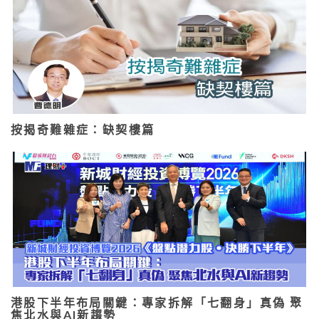
按揭奇難雜症：缺契樓篇
港股下半年布局關鍵：專家拆解「七翻身」真偽 聚
焦北水與AI新趨勢