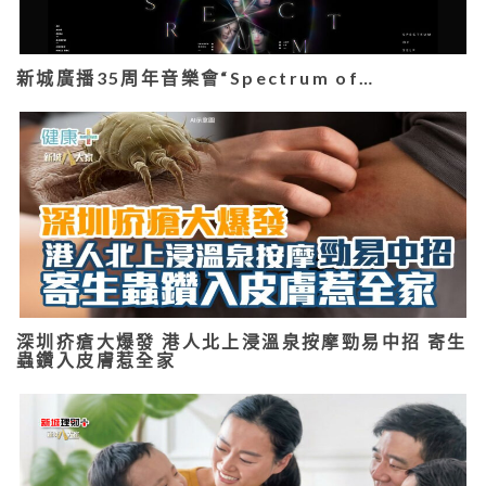
新城廣播35周年音樂會“Spectrum of…
深圳疥瘡大爆發 港人北上浸溫泉按摩勁易中招 寄生
蟲鑽入皮膚惹全家