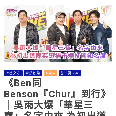
上榜文章
勁爆娛樂
娛樂+
影、視、樂
《Ben同
Benson『Chur』到行》
｜吳雨大爆「華星三