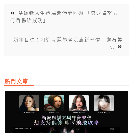
葉姵延人生賽場延伸至地盤 「只要肯努力
冇嘢係唔成功」
新年目標：打造亮麗豐盈肌膚新習慣｜鑽石美
肌
熱門文章