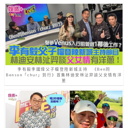
李有毅李國煒父子檔登陸新城主持 《Ben同
Benson「chur」到行》首集林迪安林沚羿談父女情有洋
蔥