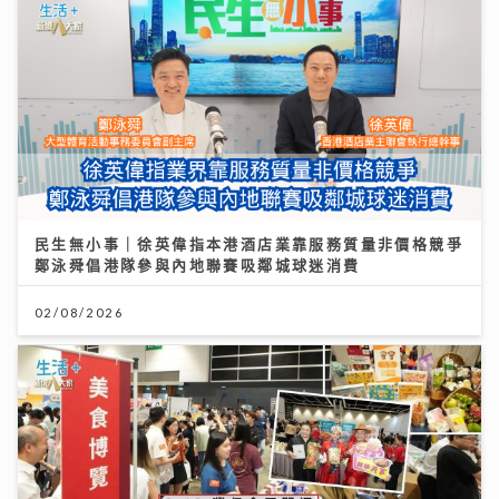
民生無小事｜徐英偉指本港酒店業靠服務質量非價格競爭
鄭泳舜倡港隊參與內地聯賽吸鄰城球迷消費
02/08/2026