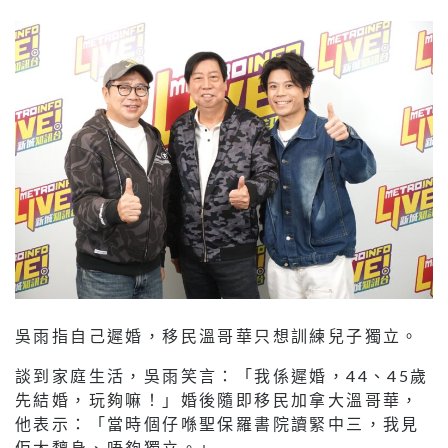
吳雨指自己遲婚，移民溫哥華只想訓練兒子獨立。
談到家庭生活，吳雨笑言：「我係遲婚，44、45歲
先結婚，玩夠嘛！」婚後隨即移民加拿大溫哥華，
他表示：「當時個仔喺聖保羅書院讀緊中三，我見
佢太黐身、唔夠獨立。」