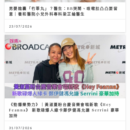
男嬰陰囊「冇睪丸」？醫生：BB哭鬧、咳嗽肚凸凸要留
意｜養和醫院小兒外科專科梁芷綸醫生
23/07/2026
《勁爆樂勢力》｜黃淑蔓盼台慶音樂會唱新歌《Hey
Feanna》 新歌碌爆人緣卡鄭伊健馮允謙 Serrini 豪華
加持
31/07/2026