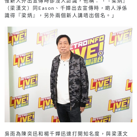
惟新人外出宣傳時卻沒人認識，他稱：「『梁炳』
（梁漢文）同Eason、千嬅出去宣傳時，啲人淨係
識得『梁炳』，另外兩個新人講唔出個名。」
吳雨為陳奕迅和楊千嬅迅速打開知名度，與梁漢文