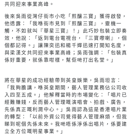
共同迎來事業高峰。
後來吳雨從灣仔街市小吃「煎釀三寶」獲得啟發，
他透露：「我喺街市見到『煎釀三寶』，靈機一
觸，不如就叫『華星三寶』！」此巧妙包裝立即奏
效，他說：「返到電台電視台，『三寶嚟喇』，個
個都記得。」讓陳奕迅和楊千嬅迅速打開知名度，
與梁漢文共同迎來事業高峰；吳雨強調：「包裝真
係好重要，就係靠咁樣，幫佢哋打出名堂。」
將在華星的成功經驗帶到英皇娛樂，吳雨坦言：
「我夠膽講，喺英皇期間，藝人管理業務佔公司收
入四至五成。」他解釋當時的市場變化：「唱片已
經難賺錢，反而藝人管理嘅演唱會、拍戲、廣告，
先係真正嘅利潤中心。」吳雨認為這是香港唱片業
的轉型：「以前外資公司覺得藝人管理麻煩，但我
睇到呢個先係未來。我哋唔係淨係出唱片，係要建
立全方位嘅明星事業。」