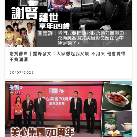
謝賢離世｜霆鋒發文：大家想起我父親 不用哭 他會覺得
不夠瀟灑
20/07/2026