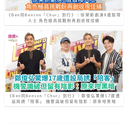
《Ben同Benson『Chur』到行》｜徐榮新劇演8歲智障
人士 角色極具挑戰盼再創收視佳績
《Ben同Benson『Chur』到行》｜鄭俊弘驚爆17歲遭
設局誘「陪客」 機警識破但留有陰影：原來咁黑暗