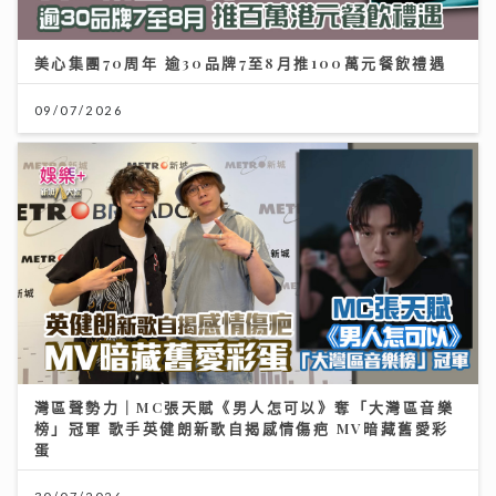
美心集團70周年 逾30品牌7至8月推100萬元餐飲禮遇
09/07/2026
灣區聲勢力｜MC張天賦《男人怎可以》奪「大灣區音樂
榜」冠軍 歌手英健朗新歌自揭感情傷疤 MV暗藏舊愛彩
蛋