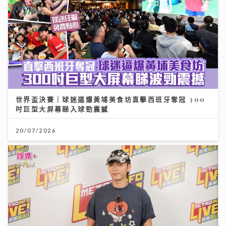
世界盃決賽｜球迷逼爆黃埔美食坊直擊西班牙奪冠 300
吋巨型大屏幕睇入球勁震撼
20/07/2026