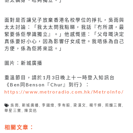
面對是否讓兒子放棄香港名校學位的掙扎，吳雨與
太太討論：「我太太問我點睇，我話『冇所謂，最
緊要係佢學識獨立』。」他感慨道：「父母嘅決定
真係要好小心，因為影響仔女成世。我唔係為自己
方便，係為佢將來諗。」
圖片：新城廣播
重溫節目，請於1月3日晚上十一時登入知訊台
《Ben同Benson『Chur』到行》：
https://www.metroradio.com.hk/MetroInfo/
吳雨
,
新城廣播
,
李國煒
,
李有毅
,
梁漢文
,
楊千嬅
,
煎釀三寶
,
華星三寶
,
陳奕迅
相關文章：