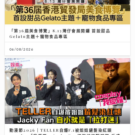
「第36屆美食博覽」8.13灣仔會展開鑼 首設甜品
Gelato主題＋寵物食品專區
06/08/2026
動漫節2026｜TELLER自爆F.1被姐姐鏟髮染紅頭