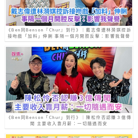
《Ben同Benson『Chur』到行》｜戴志偉遭林漪娸控訴
接吻戲「加料」伸脷 事隔一個月開腔反擊：影響我聲譽
《Ben同Benson「Chur」到行》｜陳松伶否認賺３億傳
聞 主要收入靠月薪：一切隨遇而安