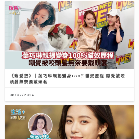
《寵愛您》｜葉巧琳親揭變身100%貓奴歷程 瞓覺被咬
頭髮無奈要戴頭套
08/07/2026