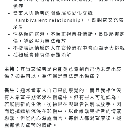
鬱症
當事人與逝者的關係屬於愛恨交織
（ambivalent relationship），既親密又充滿
矛盾
性格傾向逃避，不願正視自身情緒，長期壓抑悲
傷，導致壓力無法釋放
不擅表達情感的人在哀悼過程中會面臨更大挑戰
孤獨感會使哀傷更難消解
主持：
其實哀悼者是否能夠意識到自己仍未走出哀
傷？如果可以，為何還是無法走出傷痛？
醫生：
通常當事人自己是能察覺的，而且我相信沒
有人希望長期沉浸在傷痛中。但有些人可能認為，
若展開新的生活，彷彿是在與逝者告別或放手，因
而選擇繼續沉浸在悲傷中，以此維繫與逝者的情感
聯繫。但從內心深處而言，每個人都渴望康復，擺
脫抑鬱與痛苦的情緒。