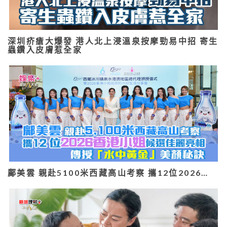
深圳疥瘡大爆發 港人北上浸溫泉按摩勁易中招 寄生
蟲鑽入皮膚惹全家
鄺美雲 親赴5100米西藏高山考察 攜12位2026…