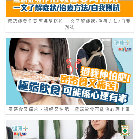
驚恐症發作要阿媽陪搭𨋢 一文了解症狀/治療方法/自我
測試
密密食又痛苦、過輕又怕肥 極端飲食可能係心理出事