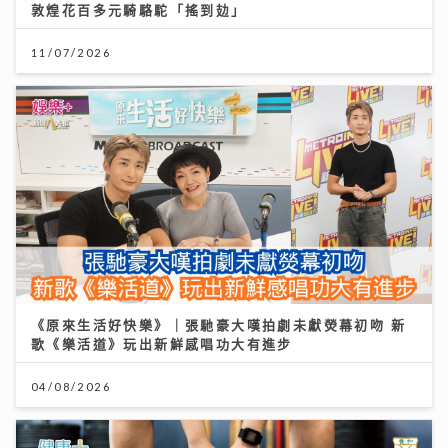
敦煌花百多元騎駱駝「搖到攰」
11/07/2026
《原來生活好快樂》｜張馳豪大嘆拍劇未獻熒幕初吻 新
歌《樂活道》玩出新鮮感唱功大有進步
04/08/2026