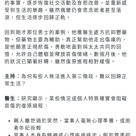
的事實，逐步恢復社交活動及食慾改善，並重新感
受到生活的樂趣。雖然偶爾仍會思念逝者甚至落
淚，但生活逐步回歸正軌。
回到剛才那位男士的案例，他獲醫生處方抗抑鬱藥
物，但藥物主要為輔助，真正幫助他走出傷痛的，
是他願意正視悲傷，勇敢地面對與太太共同的回
憶，允許自己體驗並釋放哀傷情緒。數個月後，他
的狀況已顯著好轉，雖然復原進程相對緩慢。
主持：
為何有些人無法進入第三階段，難以回歸正
常生活？
醫生：
研究顯示，某些情況或個人特質確實會阻礙
哀傷的復原過程：
親人離世過於突然，當事人毫無心理準備，或逝
者年紀尚輕
當事人本身有精神或心理疾病病史，例如曾患抑