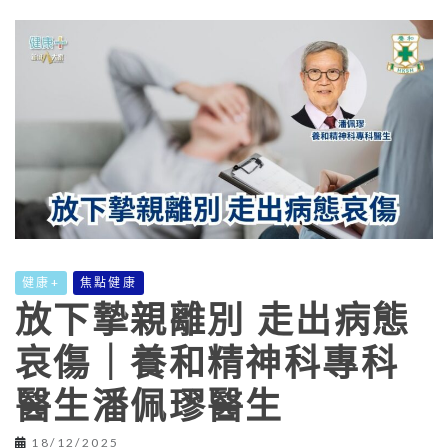
健康+
焦點健康
放下摯親離別 走出病態
哀傷｜養和精神科專科
醫生潘佩璆醫生
18/12/2025