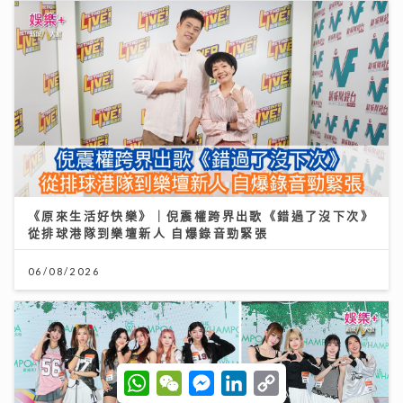
《原來生活好快樂》｜倪震權跨界出歌《錯過了沒下次》
從排球港隊到樂壇新人 自爆錄音勁緊張
06/08/2026
W
W
M
L
C
h
e
e
i
o