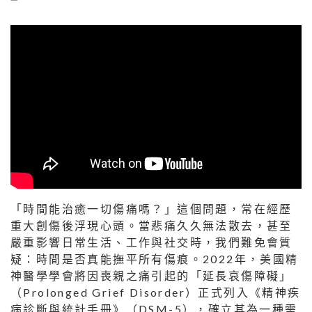
「時間能治癒一切傷痛嗎？」這個問題，常在經歷
重大創傷後浮現心頭。當悲痛久久無法散去，甚至
嚴重影響日常生活、工作與社交時，我們難免會質
疑：時間是否真能撫平所有傷痕。2022年，美國精
神醫學學會將因喪親之痛引起的「延長哀傷障礙」
（Prolonged Grief Disorder）正式列入《精神疾
病診斷與統計手冊》（DSM-5），確立其為一種需