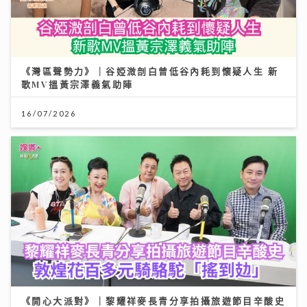
《灣區聲勢力》｜谷婭溦剖白曾低谷內耗到懷疑人生 新
歌MV搵黃宗澤義氣助陣
16/07/2026
《開心大派對》｜黎耀祥麥長青分享拍攝旅遊節目辛酸史