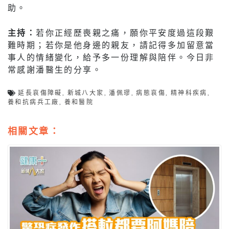
助。
主持：
若你正經歷喪親之痛，願你平安度過這段艱
難時期；若你是他身邊的親友，請記得多加留意當
事人的情緒變化，給予多一份理解與陪伴。今日非
常感謝潘醫生的分享。
延長哀傷障礙
,
新城八大家
,
潘佩璆
,
病態哀傷
,
精神科疾病
,
養和抗病兵工廠
,
養和醫院
相關文章：