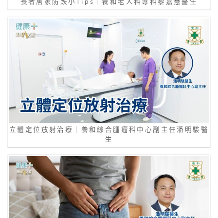
長者居家防跌小Tips｜養和老人科專科黎嘉慧醫生
立體定位放射治療｜養和綜合腫瘤科中心副主任潘明駿醫
生