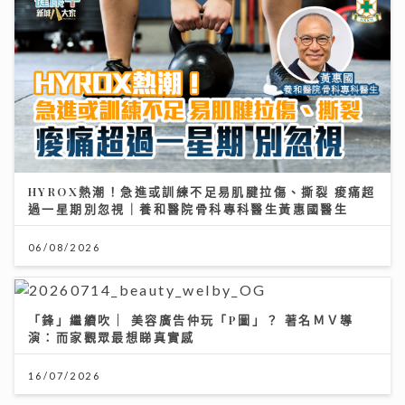
HYROX熱潮！急進或訓練不足易肌腱拉傷、撕裂 痠痛超
過一星期別忽視｜養和醫院骨科專科醫生黃惠國醫生
06/08/2026
「鋒」繼續吹 | 美容廣告仲玩「P圖」？ 著名ＭＶ導
演：而家觀眾最想睇真實感
16/07/2026