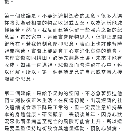
援。
第一個建議是，不要迴避對逝者的思念。很多人選
擇將與逝者相關的物品收起或丟棄，以為這樣能減
輕痛苦。然而，我反而建議保留一些照片之類的紀
念品，置於家中。這確實會睹物思人，但卻正是關
鍵所在。若我們刻意壓抑思念，表面上也許能暫時
避開痛苦，實際上卻剝奪了心靈消化哀傷的機會。
處理哀傷如同耕田，必須先翻鬆土壤，未來才能有
收成。如果一直逃避，悲傷反而會滯留在心中，難
以化解。所以，第一個建議是允許自己或當事人接
觸那份思念。
第二個建議，是給予足夠的空間，不必急著強迫他
們立刻恢復正常生活。在哀傷初期，出現短暫的社
交退縮或食慾下降是正常的，但一定要注意維持基
本的身體健康。研究顯示，喪親後首年，因身心狀
況惡化而患病甚至死亡的風險可能會上升，所以還
是要盡量保持均衡飲食與適量運動，預防心臟病、