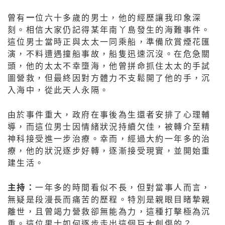
曾有
一
位六十多歲的男士，他的經歷讓我印象深
刻。相信大家仍記得某年南丫島發生的海難事件。
這位男士當時正與太太一同乘船，準備欣賞煙花匯
演，不料遭遇撞船事故，船隻迅速沉沒。在危急關
頭，他的太太不幸墮海，他曾拼命抓住太太的手試
圖營救，但最終因對方體力不支鬆開了他的手，沉
入海中，從此天人永隔。
由於事件重大，政府在事後為生還者安排了心理輔
導，而這位男士因情緒狀況持續欠佳，被轉介至精
神科接受進一步治療。幸而，經過大約一年多的治
療，他的狀況逐步好轉，逐漸接受現實，並開始重
建生活。
主持：
一年多的時間看似不長，但對當事人而言，
無疑是段漫長而痛苦的歷程。特別是親眼目睹摯親
離世，且曾竭力營救卻無能為力，這種打擊極為沉
重。這位男士如何逐步走出這個巨大創傷的？