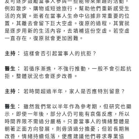
友可逐步鼓勵當事人參與一些能帶來樂趣的活動，
例如散步、購物或短途旅行，幫助他們重新感受生
活的充實。逝者在當事人生命中佔據非常重要的位
置，其離去會留下巨大空虛。復原的過程，其實就
是逐步用新的生活內容，去填補這份空虛。若空虛
一直存在，復原就會更加困難。
主持：
這樣會否引起當事人的抗拒？
醫生：
若循序漸進，不強行推動，一般不會引起抗
拒，整體狀況也會逐步改善。
主持：
若時間超過半年，家人是否應特別留意？
醫生：
雖然我們常以半年作為參考期，但研究也顯
示，即使一年後，部分人仍可能有哀傷反應，所以
時間界限不需過分嚴格。只要當事人的情緒整體是
朝著正面方向發展，則毋須過分擔憂；但若長期無
改善，情緒持續低落，便應建議他們尋求專業協